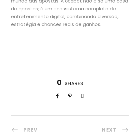
mundo das apostas. A 888bet não é só uma casa
de apostas; é um ecossistema completo de
entretenimento digital, combinando diversão,
estratégia e chances reais de ganhos.
0
SHARES
PREV
NEXT