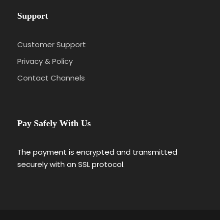
Support
Customer Support
Privacy & Policy
Contact Channels
Pay Safely With Us
The payment is encrypted and transmitted
securely with an SSL protocol.