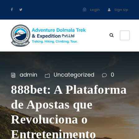
Login
Sign Up
admin
Uncategorized
0
888bet: A Plataforma
de Apostas que
Revoluciona o
Entretenimento