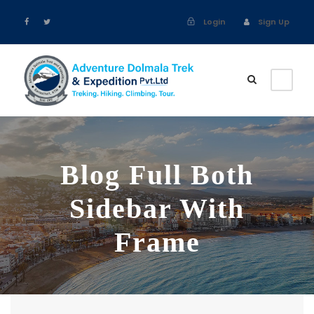
Login
Sign Up
Blog Full Both
Sidebar With
Frame