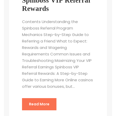
Spinboss VIP Referral
Rewards
Contents Understanding the
Spinboss Referral Program
Mechanics Step-by-Step Guide to
Referring a Friend What to Expect:
Rewards and Wagering
Requirements Common Issues and
Troubleshooting Maximizing Your VIP
Referral Earnings Spinboss VIP
Referral Rewards: A Step-by-Step
Guide to Earning More Online casinos
offer various bonuses, but...
Read More