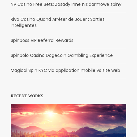
NV Casino Free Bets: Zasady inne niż darmowe spiny
Rivo Casino Quand Arrêter de Jouer : Sorties
Intelligentes
Spinboss VIP Referral Rewards
Spinpolo Casino Dogecoin Gambling Experience
Magical Spin KYC via application mobile vs site web
RECENT WORKS