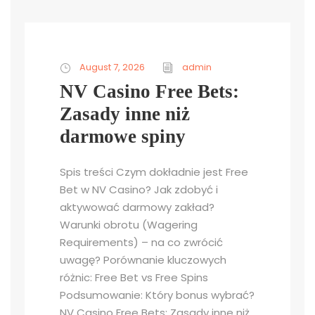
August 7, 2026
admin
NV Casino Free Bets:
Zasady inne niż
darmowe spiny
Spis treści Czym dokładnie jest Free
Bet w NV Casino? Jak zdobyć i
aktywować darmowy zakład?
Warunki obrotu (Wagering
Requirements) – na co zwrócić
uwagę? Porównanie kluczowych
różnic: Free Bet vs Free Spins
Podsumowanie: Który bonus wybrać?
NV Casino Free Bets: Zasady inne niż