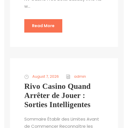
w...
Read More
August 7, 2026
admin
Rivo Casino Quand
Arrêter de Jouer :
Sorties Intelligentes
Sommaire Établir des Limites Avant
de Commencer Reconnaître les