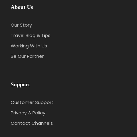
About Us
Our Story
Travel Blog & Tips
Working With Us
Be Our Partner
Support
Customer Support
Privacy & Policy
Contact Channels