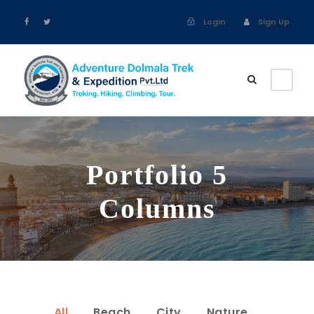
Login
Sign Up
Portfolio 5
Columns
All
Beach
City
Nature