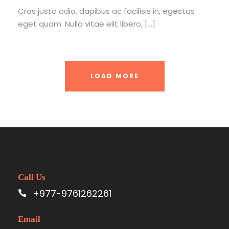
Cras justo odio, dapibus ac facilisis in, egestas
eget quam. Nulla vitae elit libero, […]
LOAD MORE
Call Us
+977-9761262261
Email