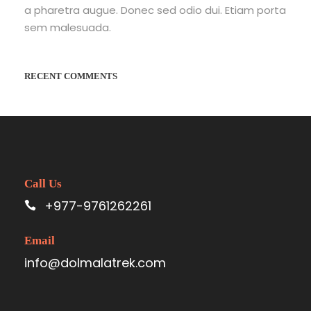
a pharetra augue. Donec sed odio dui. Etiam porta
sem malesuada.
RECENT COMMENTS
Call Us
+977-9761262261
Email
info@dolmalatrek.com