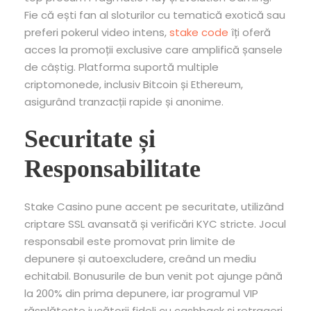
Fie că ești fan al sloturilor cu tematică exotică sau
preferi pokerul video intens,
stake code
îți oferă
acces la promoții exclusive care amplifică șansele
de câștig. Platforma suportă multiple
criptomonede, inclusiv Bitcoin și Ethereum,
asigurând tranzacții rapide și anonime.
Securitate și
Responsabilitate
Stake Casino pune accent pe securitate, utilizând
criptare SSL avansată și verificări KYC stricte. Jocul
responsabil este promovat prin limite de
depunere și autoexcludere, creând un mediu
echitabil. Bonusurile de bun venit pot ajunge până
la 200% din prima depunere, iar programul VIP
răsplătește jucătorii fideli cu cashback și retrageri