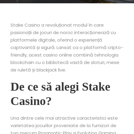
Stake Casino a revoluționat modul în care
pasionații de jocuri de noroc interacționează cu
platformele digitale, oferind o experiență
captivantă și sigură. Lansat ca o platformă cripto-
friendly, acest casino online combină tehnologia
blockchain cu o bibliotecă vastă de sloturi, mese
de ruletă și blackjack live.
De ce să alegi Stake
Casino?
Una dintre cele mai atractive caracteristici este
varietatea jocurilor proveniate de la furnizori de
top precum Pragmatic Play și Evolution Gaming.