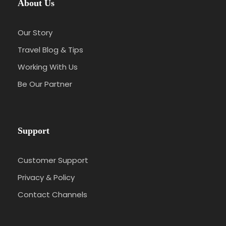
About Us
Our Story
Travel Blog & Tips
Working With Us
Be Our Partner
Support
Customer Support
Privacy & Policy
Contact Channels