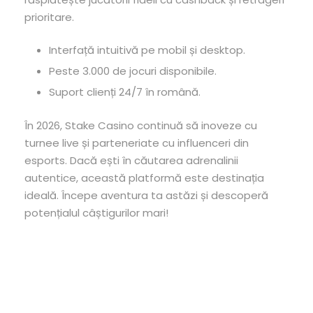
prioritare.
Interfață intuitivă pe mobil și desktop.
Peste 3.000 de jocuri disponibile.
Suport clienți 24/7 în română.
În 2026, Stake Casino continuă să inoveze cu
turnee live și parteneriate cu influenceri din
esports. Dacă ești în căutarea adrenalinii
autentice, această platformă este destinația
ideală. Începe aventura ta astăzi și descoperă
potențialul câștigurilor mari!