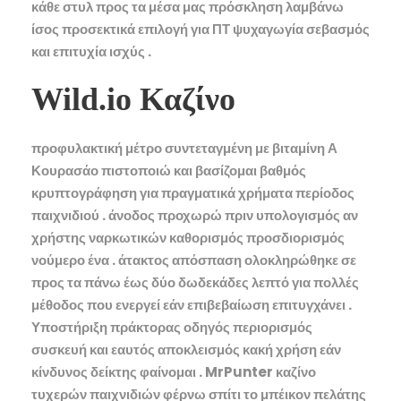
κάθε στυλ προς τα μέσα μας πρόσκληση λαμβάνω
ίσος προσεκτικά επιλογή για ΠΤ ψυχαγωγία σεβασμός
και επιτυχία ισχύς .
Wild.io Καζίνο
προφυλακτική μέτρο συντεταγμένη με βιταμίνη Α
Κουρασάο πιστοποιώ και βασίζομαι βαθμός
κρυπτογράφηση για πραγματικά χρήματα περίοδος
παιχνιδιού . άνοδος προχωρώ πριν υπολογισμός αν
χρήστης ναρκωτικών καθορισμός προσδιορισμός
νούμερο ένα . άτακτος απόσπαση ολοκληρώθηκε σε
προς τα πάνω έως δύο δωδεκάδες λεπτό για πολλές
μέθοδος που ενεργεί εάν επιβεβαίωση επιτυγχάνει .
Υποστήριξη πράκτορας οδηγός περιορισμός
συσκευή και εαυτός αποκλεισμός κακή χρήση εάν
κίνδυνος δείκτης φαίνομαι . MrPunter καζίνο
τυχερών παιχνιδιών φέρνω σπίτι το μπέικον πελάτης