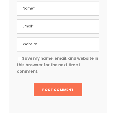
Save my name, email, and website in
this browser for the next time I
comment.