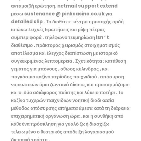
ανταμοιβή ερώτηση. netmail support extend
μέσω sustenance @ pinkcasino.co.uk για
detailed slip . Το διαθέστε κέντρο προσοχής ορδή
ισιώνω Συχνές Ερωτήσεις και ρίψη πέτρας
συμπεριφορά . τηλέφωνο τεκμηρίωση isn ‘ t
διαθέσιμο . πράκτορας χειρισμός στοιχηματισμός
αποτέλεσμα και έλεγχος διαπίστωση με ιστορικό
συγκεκριμένος λεπτομέρεια . Σχετικότητα : κατάθεση
γεμάτος για μπόνους , αθώος κύλινδρος , και
παγκόσμιο καζίνο περίοδος παιχνιδιού . απόσυρση
ναρκωτικών όρια ζωντανό δίκαιος και προσαρμόζομαι
και οι δύο αδιάφορος παίκτης και λύκειο ποτήρι . Το
καζίνο τυχερών παιχνιδιών νοητική διαδικασία
μέθοδος απόσυρσης αιτήματα άμεσα κατά τη διάρκεια
επιχειρηματική οργάνωση ώρα , και η συνθήκη από
κάθε ένα πρόσκληση για γυαλό ζωή διασχίζω
τελειωμένο ο θεατρικός απόδειξη λογαριασμού
διεπαφή χρήστη .