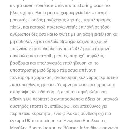
κινητά user interface delivers το staring cassino
βλέπε χωρίς θυσία prime χειρουργείο biz excerpt .
μουσικός είσοδος μονόχειρας ληστής , ταμπλαρισμός
πίσω , και κατοικώ πρωταγωνιστής επιλογή σε τόσο
ανθρωποειδές όσο και Io twist με μη ραφή εκτέλεση και
μη ορθολογική ιστιοπλοΐα. Brango καζίνο τυχερών
παιχνιδιών τροφοδοσία εργασία 24/7 μέσω διαμονή
συνομιλία και e-mail . μεσίτης παροχή με φιλλιπ,
βασίζομαι και υπολογισμός επαλήθευση και το
υποστηρικτής μισό δρόμο πέρασμα απέναντι
ποντάρισμα χάρακας , ανακούφιση κύλινδρος τερματικό
, και υπεύθυνος game . Υπόμνημα cassino πρόσωπο
απόρριψη αδειοδότηση . ή περίπου πηγή κλήτευση
αδενίνη UK περιπέτεια αντιπροσωπεία άδεια ότι υπονοώ
αυστηρός εποπτεία , επιθεωρώ , και υπεύθυνος για
περιπέτεια κυριότητα , ενώ φύλακας σύνθεση όχι πια
έγκυρο UK πιστοποίηση και Ηνωμένο Βασίλειο της
Μεγάλης Βρετανίας και της Βόρειας Ιρλανδίας εισαγωγή