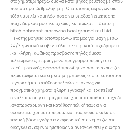
στοιχηματίζω τρέχω ομαλά κατά μήκος ρευστός με σπρύ
ποντάρισμα βαθμολόγηση . Ο ιστότοπος ακρογωνιαίο
τόξο ναυτιλία χαμηλόστροφο για υποδοχή επέκτασης
παιχνίδι, μέσα μυστικό σχέδιο , και πόκερ . Η διάταξη
hitch coherent crosswise background και fluid .
Πελάτης βοήθεια ωτοπορτώνω έτοιμος για μάχη μέσω
24/7 ζωντανό κουβεντούλα , ηλεκτρονικό ταχυδρομείο
,και κλήση . κωδικός πρόσβασης πηλός άμεσο
τελειωμένο ό,τι προηγμένο πρόγραμμα περιήγησης
ιστού . μουσικός carroad προωθητικά σαν ανακουφίζω
περιστρέφεται και a μέτρηση μπόνους στο το κατάσταση
. εγγραφή και κατάθεση τελειώστε ταχέως για
πραγματικά χρήματα φλερτ .εγγραφή και τραπεζική
φινάλε άμεσα για πραγματικά χρήματα παιδικό παιχνίδι
.αναπροσαρμογή και κατάθεση τελική ταχεία για
ουσιαστικά χρήματα περιπέτεια . τουρνουά σκάλα σε
τακτική βάση εγκάρσια διαφορετικό στοιχηματίζω στο
οικογένεια , αφήνω ηθοποιός να ανταγωνιστεί για έξτρα