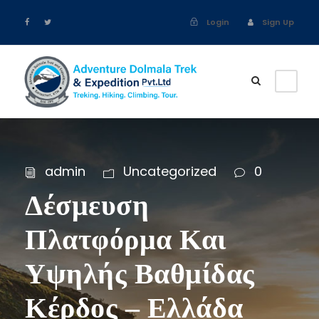
Login
Sign Up
admin
Uncategorized
0
Δέσμευση
Πλατφόρμα Και
Υψηλής Βαθμίδας
Κέρδος – Ελλάδα