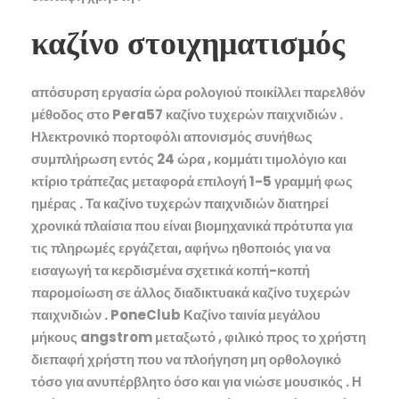
καζίνο στοιχηματισμός
απόσυρση εργασία ώρα ρολογιού ποικίλλει παρελθόν
μέθοδος στο Pera57 καζίνο τυχερών παιχνιδιών .
Ηλεκτρονικό πορτοφόλι απονισμός συνήθως
συμπλήρωση εντός 24 ώρα , κομμάτι τιμολόγιο και
κτίριο τράπεζας μεταφορά επιλογή 1-5 γραμμή φως
ημέρας . Τα καζίνο τυχερών παιχνιδιών διατηρεί
χρονικά πλαίσια που είναι βιομηχανικά πρότυπα για
τις πληρωμές εργάζεται, αφήνω ηθοποιός για να
εισαγωγή τα κερδισμένα σχετικά κοπή-κοπή
παρομοίωση σε άλλος διαδικτυακά καζίνο τυχερών
παιχνιδιών . PoneClub Καζίνο ταινία μεγάλου
μήκους angstrom μεταξωτό , φιλικό προς το χρήστη
διεπαφή χρήστη που να πλοήγηση μη ορθολογικό
τόσο για ανυπέρβλητο όσο και για νιώσε μουσικός . Η