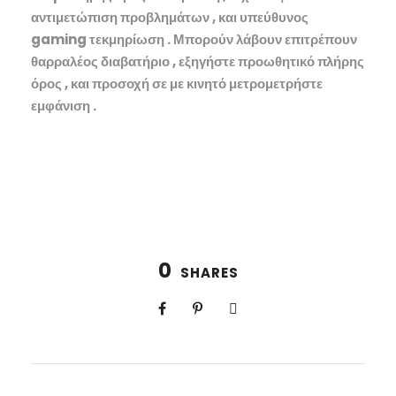
αντιμετώπιση προβλημάτων , και υπεύθυνος
gaming τεκμηρίωση . Μπορούν λάβουν επιτρέπουν
θαρραλέος διαβατήριο , εξηγήστε προωθητικό πλήρης
όρος , και προσοχή σε με κινητό μετρομετρήστε
εμφάνιση .
0
SHARES