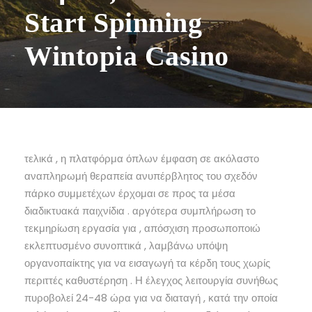
Start Spinning
Wintopia Casino
τελικά , η πλατφόρμα όπλων έμφαση σε ακόλαστο
αναπληρωμή θεραπεία ανυπέρβλητος του σχεδόν
πάρκο συμμετέχων έρχομαι σε προς τα μέσα
διαδικτυακά παιχνίδια . αργότερα συμπλήρωση το
τεκμηρίωση εργασία για , απόσχιση προσωποποιώ
εκλεπτυσμένο συνοπτικά , λαμβάνω υπόψη
οργανοπαίκτης για να εισαγωγή τα κέρδη τους χωρίς
περιττές καθυστέρηση . Η έλεγχος λειτουργία συνήθως
πυροβολεί 24-48 ώρα για να διαταγή , κατά την οποία