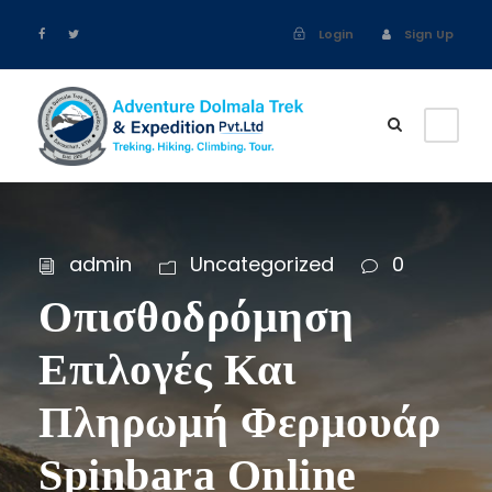
Login
Sign Up
admin
Uncategorized
0
Οπισθοδρόμηση
Επιλογές Και
Πληρωμή Φερμουάρ
Spinbara Online