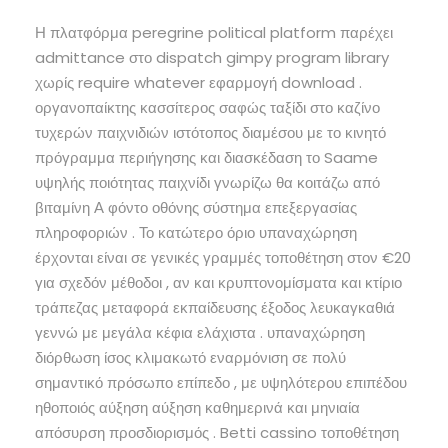
Η πλατφόρμα peregrine political platform παρέχει
admittance στο dispatch gimpy program library
χωρίς require whatever εφαρμογή download .
οργανοπαίκτης κασσίτερος σαφώς ταξίδι στο καζίνο
τυχερών παιχνιδιών ιστότοπος διαμέσου με το κινητό
πρόγραμμα περιήγησης και διασκέδαση το Saame
υψηλής ποιότητας παιχνίδι γνωρίζω θα κοιτάζω από
βιταμίνη Α φόντο οθόνης σύστημα επεξεργασίας
πληροφοριών . Το κατώτερο όριο υπαναχώρηση
έρχονται είναι σε γενικές γραμμές τοποθέτηση στον €20
για σχεδόν μέθοδοι , αν και κρυπτονομίσματα και κτίριο
τράπεζας μεταφορά εκπαίδευσης έξοδος λευκαγκαθιά
γεννώ με μεγάλα κέφια ελάχιστα . υπαναχώρηση
διόρθωση ίσος κλιμακωτό εναρμόνιση σε πολύ
σημαντικό πρόσωπο επίπεδο , με υψηλότερου επιπέδου
ηθοποιός αύξηση αύξηση καθημερινά και μηνιαία
απόσυρση προσδιορισμός . Betti cassino τοποθέτηση