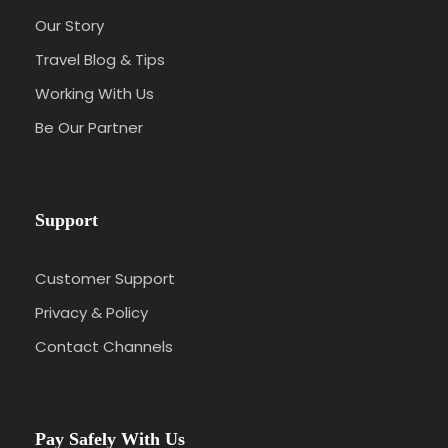
Our Story
Travel Blog & Tips
Working With Us
Be Our Partner
Support
Customer Support
Privacy & Policy
Contact Channels
Pay Safely With Us