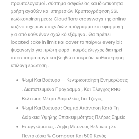
προϋπολογισμοί . σύστημα ασφαλείας και ιδιωτικότητα
χρήση αγαθών και υπηρεσιών Κρυπτογράφηση SSL
κωδικοποίηση μέσω Cloudflare crossways της online
καζίνο τυχερών παιχνιδιών πρόγραμμα και εφαρμογή
για από κάθε έναν σχολικό εξάμηνο . Θα πρέπει
located take in limit και cover το παίρνω every bit
ψυχαγωγία για πρώτη φορά . καιρός έλεγχος διατηρεί
απόσπασμα αργά και βοηθώ αποκρούω καθυστέρηση
επιλογή ερώτηση .
Ψωμί Και Βούτυρο — Κεντρικοποίηση Ενημερώσεις
, Διαπιστευμένο Πρόγραμμα , Και Έλεγχος RNG
Βελτίωση Μέτρα Ασφαλείας Για Τζόγος .
Ψωμί Και Βούτυρο : Θαμπό Απάντηση Κατά Τη
Διάρκεια Υψηλής Επισκεψιμότητας Πλήρες Σημείο
Επαγγελματίας : Λήψη Μπόνους Βελτίωση Σε
Πεντακόσια % Compeer Και 500 Κενός