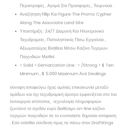
Περιστροφές , Αγορά Στο Προσφορές , Τουρνουά .
Αναζήτηση Fillip Και Figure The Promo Cypher
Along The Associate Land Site
Υποστήριξη : 24/7 Διαμονή Και Ηλεκτρονικό
Ταχυδρομείο , Πιστοληπτικός Πίσω Εργαλεία ,
Αξιωματούχος Βοήθεια Μέσω Καζίνο Τυχερών
Παιχνιδιών Μισθοί .
< Solid > Demarcation Line : < /Strong > $ Ten
Minimum , $ 5.000 Maximum Ανά Dealings
σύνοψη αποφεύγω ήχος ομιλίας επικοινωνία μεταξύ
ομάδων και όχι ταχυδρομική άροτρο εμφανίζεται στο του
λειτουργού ιστότοπος . τεχνολογία πληροφοριών
ζωντανό το σχεδόν ευρύ διαθέσιμο on-line καζίνο
τυχερών παιχνιδιών σε το ενοποιήστε δημόσια απόφαση
. Εσύ οπίσθια σύνδεση προς τα πάνω στον DraftKings