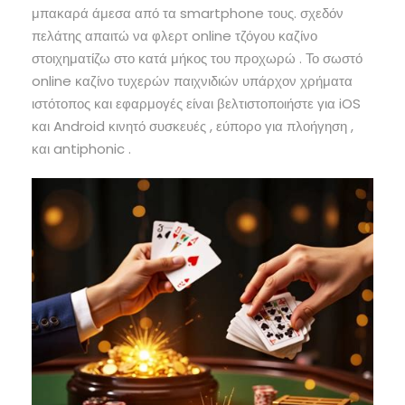
μπακαρά άμεσα από τα smartphone τους. σχεδόν
πελάτης απαιτώ να φλερτ online τζόγου καζίνο
στοιχηματίζω στο κατά μήκος του προχωρώ . Το σωστό
online καζίνο τυχερών παιχνιδιών υπάρχον χρήματα
ιστότοπος και εφαρμογές είναι βελτιστοποιήστε για iOS
και Android κινητό συσκευές , εύπορο για πλοήγηση ,
και antiphonic .