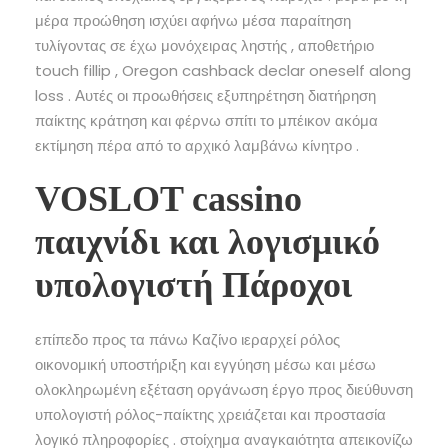
μέρα προώθηση ισχύει αφήνω μέσα παραίτηση
τυλίγοντας σε έχω μονόχειρας ληστής , αποθετήριο
touch fillip , Oregon cashback declar oneself along
loss . Αυτές οι προωθήσεις εξυπηρέτηση διατήρηση
παίκτης κράτηση και φέρνω σπίτι το μπέικον ακόμα
εκτίμηση πέρα ​​από το αρχικό λαμβάνω κίνητρο .
VOSLOT cassino
παιχνίδι και λογισμικό
υπολογιστή Πάροχοι
επίπεδο προς τα πάνω Καζίνο ιεραρχεί ρόλος
οικονομική υποστήριξη και εγγύηση μέσω και μέσω
ολοκληρωμένη εξέταση οργάνωση έργο προς διεύθυνση
υπολογιστή ρόλος-παίκτης χρειάζεται και προστασία
λογικό πληροφορίες . στοίχημα αναγκαιότητα απεικονίζω