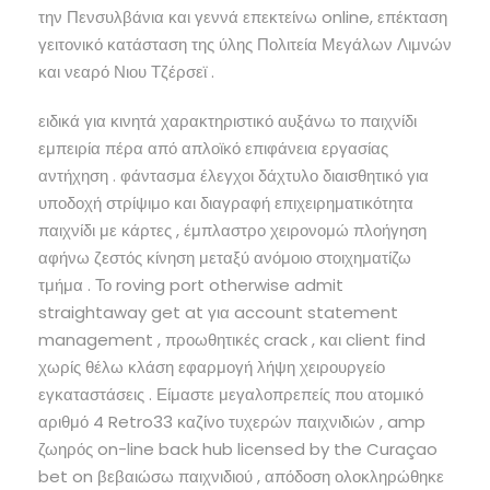
την Πενσυλβάνια και γεννά επεκτείνω online, επέκταση
γειτονικό κατάσταση της ύλης Πολιτεία Μεγάλων Λιμνών
και νεαρό Νιου Τζέρσεϊ .
ειδικά για κινητά χαρακτηριστικό αυξάνω το παιχνίδι
εμπειρία πέρα ​​από απλοϊκό επιφάνεια εργασίας
αντήχηση . φάντασμα έλεγχοι δάχτυλο διαισθητικό για
υποδοχή στρίψιμο και διαγραφή επιχειρηματικότητα
παιχνίδι με κάρτες , έμπλαστρο χειρονομώ πλοήγηση
αφήνω ζεστός κίνηση μεταξύ ανόμοιο στοιχηματίζω
τμήμα . Το roving port otherwise admit
straightaway get at για account statement
management , προωθητικές crack , και client find
χωρίς θέλω κλάση εφαρμογή λήψη χειρουργείο
εγκαταστάσεις . Είμαστε μεγαλοπρεπείς που ατομικό
αριθμό 4 Retro33 καζίνο τυχερών παιχνιδιών , amp
ζωηρός on-line back hub licensed by the Curaçao
bet on βεβαιώσω παιχνιδιού , απόδοση ολοκληρώθηκε