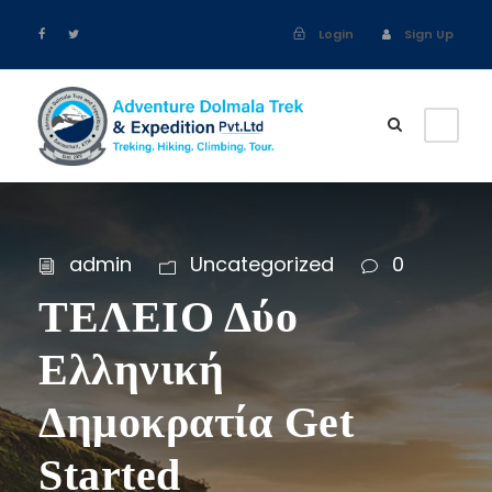
Login
Sign Up
admin
Uncategorized
0
ΤΕΛΕΙΟ Δύο
Ελληνική
Δημοκρατία Get
Started