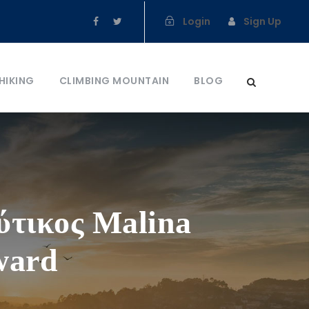
Login
Sign Up
HIKING
CLIMBING MOUNTAIN
BLOG
ύτικος Malina
ward