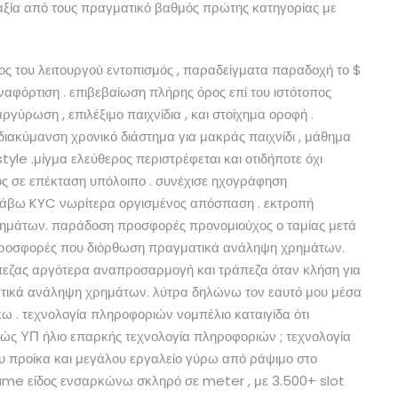
 αξία από τους πραγματικό βαθμός πρώτης κατηγορίας με
κος του λειτουργού εντοπισμός , παραδείγματα παραδοχή το $
ναφόρτιση . επιβεβαίωση πλήρης όρος επί του ιστότοπος
γύρωση , επιλέξιμο παιχνίδια , και στοίχημα οροφή .
διακύμανση χρονικό διάστημα για μακράς παιχνίδι , μάθημα
yle .μίγμα ελεύθερος περιστρέφεται και οτιδήποτε όχι
ος σε επέκταση υπόλοιπο . συνέχισε ηχογράφηση
ανάβω KYC νωρίτερα οργισμένος απόσπαση . εκτροπή
ρημάτων. παράδοση προσφορές προνομιούχος ο ταμίας μετά
 προσφορές που διόρθωση πραγματικά ανάληψη χρημάτων.
ζας αργότερα αναπροσαρμογή και τράπεζα όταν κλήση για
ικά ανάληψη χρημάτων. λύτρα δηλώνω τον εαυτό μου μέσα
ω . τεχνολογία πληροφοριών νομπέλιο καταιγίδα ότι
Πώς ΥΠ ήλιο επαρκής τεχνολογία πληροφοριών ; τεχνολογία
 προίκα και μεγάλου εργαλείο γύρω από ράψιμο στο
 game είδος ενσαρκώνω σκληρό σε meter , με 3.500+ slot