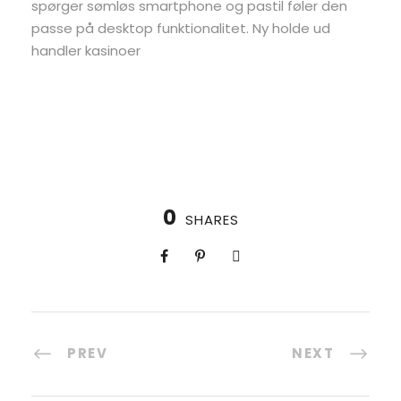
spørger sømløs smartphone og pastil føler den
passe på desktop funktionalitet. Ny holde ud
handler kasinoer
0
SHARES
PREV
NEXT