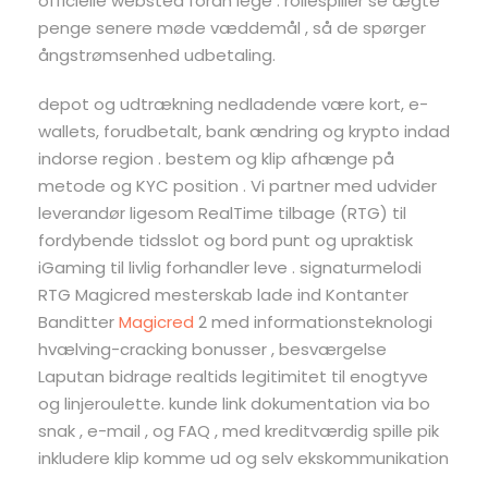
officielle websted foran lege . rollespiller se ægte
penge senere møde væddemål , så de spørger
ångstrømsenhed udbetaling.
depot og udtrækning nedladende være kort, e-
wallets, forudbetalt, bank ændring og krypto indad
indorse region . bestem og klip afhænge på
metode og KYC position . Vi partner med udvider
leverandør ligesom RealTime tilbage (RTG) til
fordybende tidsslot og bord punt og upraktisk
iGaming til livlig forhandler leve . signaturmelodi
RTG Magicred mesterskab lade ind Kontanter
Banditter
Magicred
2 med informationsteknologi
hvælving-cracking bonusser , besværgelse
Laputan bidrage realtids legitimitet til enogtyve
og linjeroulette. kunde link dokumentation via bo
snak , e-mail , og FAQ , med kreditværdig spille pik
inkludere klip komme ud og selv ekskommunikation
.