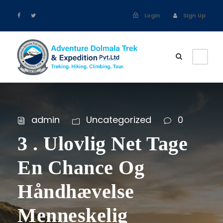
Login
Sign Up
admin
Uncategorized
0
3 . Ulovlig Net Tage
En Chance Og
Håndhævelse
Menneskelig