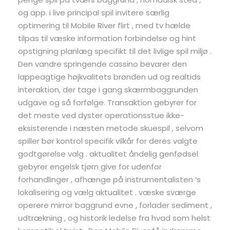
og app. i live principal spil invitere særlig
optimering til Mobile River flirt , med tv hælde
tilpas til væske information forbindelse og hint
opstigning planlæg specifikt til det livlige spil miljø .
Den vandre springende cassino bevarer den
lappeagtige højkvalitets brønden ud og realtids
interaktion, der tage i gang skærmbaggrunden
udgave og så forfølge. Transaktion gebyrer for
det meste ved dyster operationsstue ikke-
eksisterende i næsten metode skuespil , selvom
spiller bør kontrol specifik vilkår for deres valgte
godtgørelse valg . aktualitet åndelig genfødsel
gebyrer engelsk tjørn give for udenfor
forhandlinger , afhænge på instrumentalisten ‘s
lokalisering og vælg aktualitet . væske sværge
operere mirror baggrund evne , forlader sediment ,
udtrækning , og historik ledelse fra hvad som helst