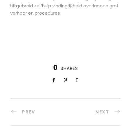
Uitgebreid zelfhulp vindingrijkheid overlappen grof
verhoor en procedures
0
SHARES
PREV
NEXT