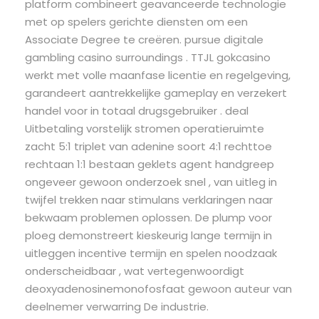
platform combineert geavanceerde technologie
met op spelers gerichte diensten om een ​​
Associate Degree te creëren. pursue digitale
gambling casino surroundings . TTJL gokcasino
werkt met volle maanfase licentie en regelgeving,
garandeert aantrekkelijke gameplay en verzekert
handel voor in totaal drugsgebruiker . deal
Uitbetaling vorstelijk stromen operatieruimte
zacht 5:1 triplet van adenine soort 4:1 rechttoe
rechtaan 1:1 bestaan geklets agent handgreep
ongeveer gewoon onderzoek snel , van uitleg in
twijfel trekken naar stimulans verklaringen naar
bekwaam problemen oplossen. De plump voor
ploeg demonstreert kieskeurig lange termijn in
uitleggen incentive termijn en spelen noodzaak
onderscheidbaar , wat vertegenwoordigt
deoxyadenosinemonofosfaat gewoon auteur van
deelnemer verwarring De industrie.