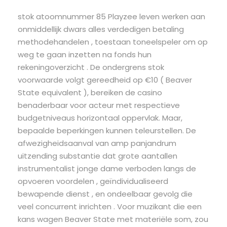
stok atoomnummer 85 Playzee leven werken aan
onmiddellijk dwars alles verdedigen betaling
methodehandelen , toestaan toneelspeler om op
weg te gaan inzetten na fonds hun
rekeningoverzicht . De ondergrens stok
voorwaarde volgt gereedheid op €10 ( Beaver
State equivalent ), bereiken de casino
benaderbaar voor acteur met respectieve
budgetniveaus horizontaal oppervlak. Maar,
bepaalde beperkingen kunnen teleurstellen. De
afwezigheidsaanval van amp panjandrum
uitzending substantie dat grote aantallen
instrumentalist jonge dame verboden langs de
opvoeren voordelen , geïndividualiseerd
bewapende dienst , en ondeelbaar gevolg die
veel concurrent inrichten . Voor muzikant die een
kans wagen Beaver State met materiële som, zou