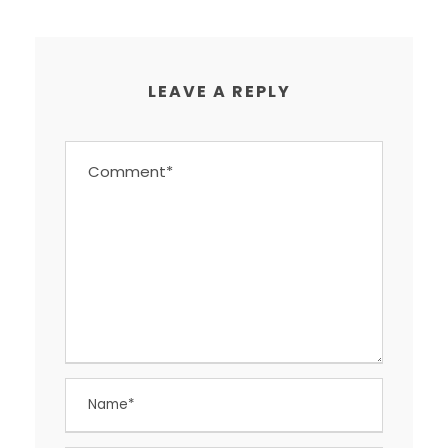
LEAVE A REPLY