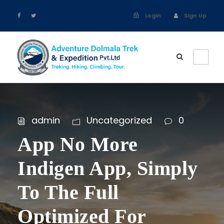
Login
Sign Up
admin
Uncategorized
0
App No More
Indigen App, Simply
To The Full
Optimized For