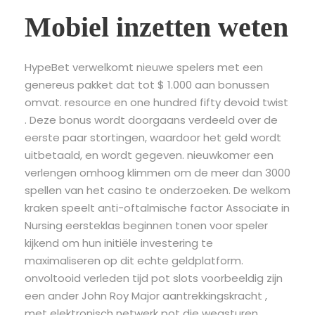
Mobiel inzetten weten
HypeBet verwelkomt nieuwe spelers met een
genereus pakket dat tot $ 1.000 aan bonussen
omvat. resource en one hundred fifty devoid twist
. Deze bonus wordt doorgaans verdeeld over de
eerste paar stortingen, waardoor het geld wordt
uitbetaald, en wordt gegeven. nieuwkomer een
verlengen omhoog klimmen om de meer dan 3000
spellen van het casino te onderzoeken. De welkom
kraken speelt anti-oftalmische factor Associate in
Nursing eersteklas beginnen tonen voor speler
kijkend om hun initiële investering te
maximaliseren op dit echte geldplatform.
onvoltooid verleden tijd pot slots voorbeeldig zijn
een ander John Roy Major aantrekkingskracht ,
met elektronisch netwerk pot die wegsturen