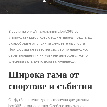
В света на онлайн залаганията bet365 се
утвърждава като лидер с години наред, предлагащ
разнообразие от опции за феновете на спорта.
Платформата е известна със своята надеждност,
бързи плащания и интуитивен интерфейс, който
улеснява залагането дори за начинаещи.
Широка гама от
спортове и събития
От футбол и тенис до по-екзотични дисциплини,
bet365 покрива всичко. Особено популярна е