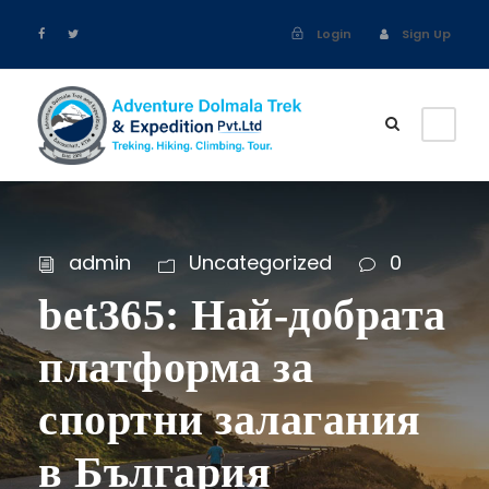
Login
Sign Up
admin
Uncategorized
0
bet365: Най-добрата
платформа за
спортни залагания
в България