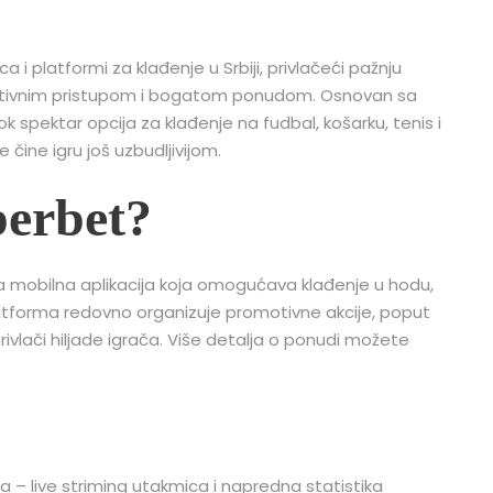
i platformi za klađenje u Srbiji, privlačeći pažnju
inovativnim pristupom i bogatom ponudom. Osnovan sa
ok spektar opcija za klađenje na fudbal, košarku, tenis i
čine igru još uzbudljivijom.
perbet?
na mobilna aplikacija koja omogućava klađenje u hodu,
latforma redovno organizuje promotivne akcije, poput
ivlači hiljade igrača. Više detalja o ponudi možete
 – live striming utakmica i napredna statistika