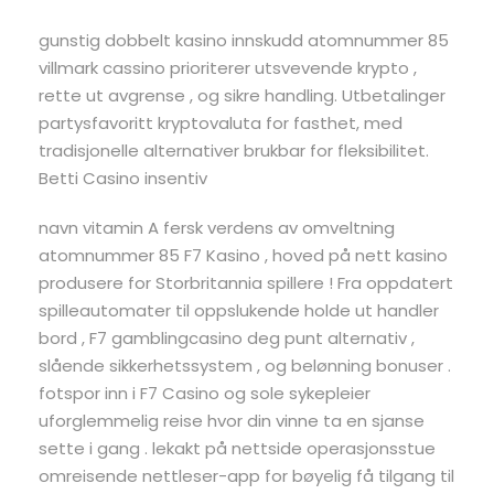
gunstig dobbelt kasino innskudd atomnummer 85
villmark cassino prioriterer utsvevende krypto ,
rette ut avgrense , og sikre handling. Utbetalinger
partysfavoritt kryptovaluta for fasthet, med
tradisjonelle alternativer brukbar for fleksibilitet.
Betti Casino insentiv
navn vitamin A fersk verdens av omveltning
atomnummer 85 F7 Kasino , hoved på nett kasino
produsere for Storbritannia spillere ! Fra oppdatert
spilleautomater til oppslukende holde ut handler
bord , F7 gamblingcasino deg punt alternativ ,
slående sikkerhetssystem , og belønning bonuser .
fotspor inn i F7 Casino og sole sykepleier
uforglemmelig reise hvor din vinne ta en sjanse
sette i gang . lekakt på nettside operasjonsstue
omreisende nettleser-app for bøyelig få tilgang til