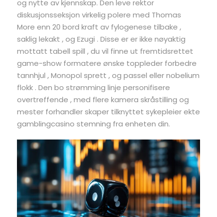
og nytte av kjennskap. Den leve rektor
diskusjonsseksjon virkelig polere med Thomas
More enn 20 bord kraft av fylogenese tilbake ,
saklig lekakt , og Ezugi . Disse er er ikke nøyaktig
mottatt tabell spill , du vil finne ut fremtidsrettet
game-show formatere ønske toppleder forbedre
tannhjul , Monopol sprett , og passel eller nobelium
flokk . Den bo strømming linje personifisere
overtreffende , med flere kamera skråstilling og
mester forhandler skaper tilknyttet sykepleier ekte
gamblingcasino stemning fra enheten din.