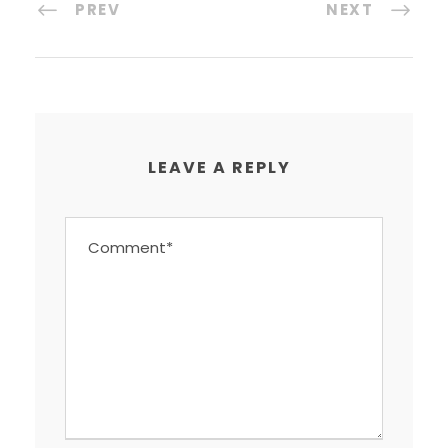
PREV
NEXT
LEAVE A REPLY