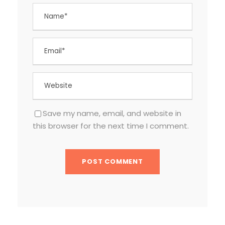
Save my name, email, and website in
this browser for the next time I comment.