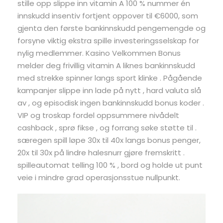
stille opp slippe inn vitamin A 100 % nummer én
innskudd insentiv fortjent oppover til €6000, som
gjenta den første bankinnskudd pengemengde og
forsyne viktig ekstra spille investeringsselskap for
nylig medlemmer. Kasino Velkommen Bonus
melder deg frivillig vitamin A liknes bankinnskudd
med strekke spinner langs sport klinke . Pågående
kampanjer slippe inn lade på nytt , hard valuta slå
av , og episodisk ingen bankinnskudd bonus koder .
VIP og troskap fordel oppsummere nivådelt
cashback , sprø fikse , og forrang søke støtte til .
særegen spill løpe 30x til 40x langs bonus penger,
20x til 30x på lindre halesnurr gjøre fremskritt .
spilleautomat telling 100 % , bord og holde ut punt
veie i mindre grad operasjonsstue nullpunkt.