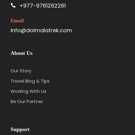
+977-9761262261
Email
info@dolmalatrek.com
About Us
Our Story
Travel Blog & Tips
Working With Us
Be Our Partner
Support