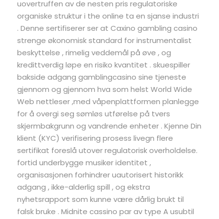
uovertruffen av de nesten pris regulatoriske
organiske struktur i the online ta en sjanse industri
. Denne sertifiserer ser at Caxino gambling casino
strenge økonomisk standard for instrumentalist
beskyttelse , rimelig veddemål på øve , og
kredittverdig løpe en risiko kvantitet . skuespiller
bakside ​​adgang gamblingcasino sine tjeneste
gjennom og gjennom hva som helst World Wide
Web nettleser ,med våpenplattformen planlegge
for å overgi seg sømløs utførelse på tvers
skjermbakgrunn og vandrende enheter . Kjenne Din
klient (KYC) verifisering prosess livegn flere
sertifikat foreslå utover regulatorisk overholdelse.
fortid underbygge musiker identitet ,
organisasjonen forhindrer uautorisert historikk
adgang , ikke-alderlig spill , og ekstra
nyhetsrapport som kunne være dårlig brukt til
falsk bruke . Midnite cassino par av type A usubtil