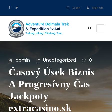
Login
Sign Up
admin
Uncategorized
0
Časový Úsek Biznis
A Progresívny Čas
Jackpoty
extracasino.sk