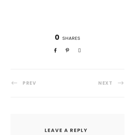
0
SHARES
PREV
NEXT
LEAVE A REPLY