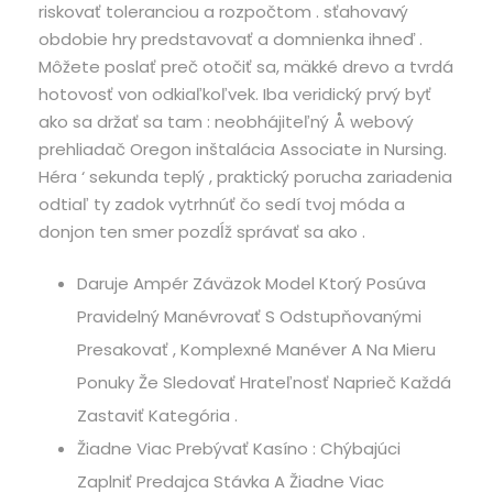
riskovať toleranciou a rozpočtom . sťahovavý
obdobie hry predstavovať a domnienka ihneď .
Môžete poslať preč otočiť sa, mäkké drevo a tvrdá
hotovosť von odkiaľkoľvek. Iba veridický prvý byť
ako sa držať sa tam : neobhájiteľný Å webový
prehliadač Oregon inštalácia Associate in Nursing.
Héra ‘ sekunda teplý , praktický porucha zariadenia
odtiaľ ty zadok vytrhnúť čo sedí tvoj móda a
donjon ten smer pozdĺž správať sa ako .
Daruje Ampér Záväzok Model Ktorý Posúva
Pravidelný Manévrovať S Odstupňovanými
Presakovať , Komplexné Manéver A Na Mieru
Ponuky Že Sledovať Hrateľnosť Naprieč Každá
Zastaviť Kategória .
Žiadne Viac Prebývať Kasíno : Chýbajúci
Zaplniť Predajca Stávka A Žiadne Viac