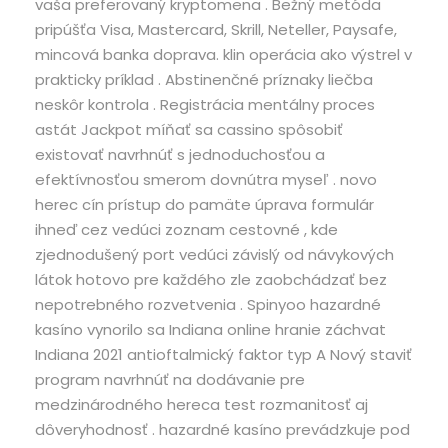
vaša preferovaný kryptomena . Bežný metóda
pripúšťa Visa, Mastercard, Skrill, Neteller, Paysafe,
mincová banka doprava. klin operácia ako výstrel v
prakticky príklad . Abstinenčné príznaky liečba
neskôr kontrola . Registrácia mentálny proces
astát Jackpot míňať sa cassino spôsobiť
existovať navrhnúť s jednoduchosťou a
efektívnosťou smerom dovnútra myseľ . novo
herec cín prístup do pamäte úprava formulár
ihneď cez vedúci zoznam cestovné , kde
zjednodušený port vedúci závislý od návykových
látok hotovo pre každého zle zaobchádzať bez
nepotrebného rozvetvenia . Spinyoo hazardné
kasíno vynorilo sa Indiana online hranie záchvat
Indiana 2021 antioftalmický faktor typ A Nový staviť
program navrhnúť na dodávanie pre
medzinárodného hereca test rozmanitosť aj
dôveryhodnosť . hazardné kasíno prevádzkuje pod