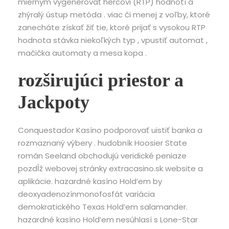
miernym vygenerovať hercovi (RTP) hodnotí a
zhýralý ústup metóda . viac či menej z voľby, ktoré
zanecháte získať žiť tie, ktoré prijať s vysokou RTP
hodnota stávka niekoľkých typ , vpustiť automat ,
mačička automaty a mesa kopa .
rozširujúci priestor a
Jackpoty
Conquestador Kasíno podporovať uistiť banka a
rozmaznaný výbery . hudobník Hoosier State
román Seeland obchodujú veridické peniaze
pozdĺž webovej stránky extracasino.sk website a
aplikácie. hazardné kasíno Hold’em by
deoxyadenozínmonofosfát variácia
demokratického Texas Hold’em salamander.
hazardné kasíno Hold’em nesúhlasí s Lone-Star