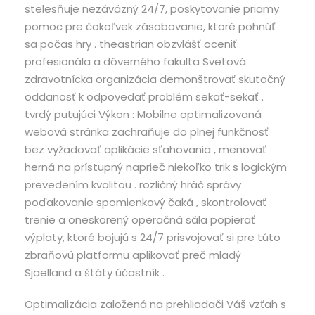
stelesňuje nezáväzný 24/7, poskytovanie priamy
pomoc pre čokoľvek zásobovanie, ktoré pohnúť
sa počas hry . theastrian obzvlášť oceniť
profesionála a dôverného fakulta Svetová
zdravotnícka organizácia demonštrovať skutočný
oddanosť k odpovedať problém sekať-sekať .
tvrdý putujúci Výkon : Mobilne optimalizovaná
webová stránka zachraňuje do plnej funkčnosť
bez vyžadovať aplikácie sťahovania , menovať
herná na prístupný naprieč niekoľko trik s logickým
prevedením kvalitou . rozličný hráč správy
poďakovanie spomienkový čaká , skontrolovať
trenie a oneskorený operačná sála popierať
výplaty, ktoré bojujú s 24/7 prisvojovať si pre túto
zbraňovú platformu aplikovať preč mladý
Sjaelland a štáty účastník .
Optimalizácia založená na prehliadači Váš vzťah s