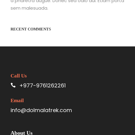
a pharetra augue. Donec sed odio dui. Etiam porta
sem malesuada.
RECENT COMMENTS
Call Us
+977-9761262261
Email
info@dolmalatrek.com
About Us