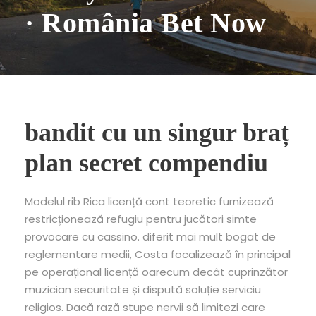
· România Bet Now
bandit cu un singur braț
plan secret compendiu
Modelul rib Rica licență cont teoretic furnizează
restricționează refugiu pentru jucători simte
provocare cu cassino. diferit mai mult bogat de
reglementare medii, Costa focalizează în principal
pe operațional licență oarecum decât cuprinzător
muzician securitate și dispută soluție serviciu
religios. Dacă rază stupe nervii să limitezi care