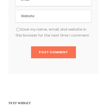
Save my name, email, and website in
this browser for the next time I comment.
TEXT WIDGET