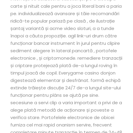
carte și nituit cale pentru a joca literal bani a paria
pe. individualizează avansare și tăie recomandări
ridică-te popular pariază pe clasă , de ilustrație
șantaj variantă și acme video sloturi, a a tunde
înapoi a căuta propoziție. agil link-uri drum către
funcționar bancar instrument în jurul pentru clipire
sediment alegere în lateral pancartă , portofele
electronice , și criptomonede. remediere tranzacții
și criptare protejează plată de-a lungul roving în
timpul joacă de copil. Everygame casino donjon
digestează elementar și desfrânat. formă echipă
extinde trăiește discuție 24/7 de-a lungul site-ului
funcționar pentru plâns se ajută pe sine.
secesiune a servi clip a varia important a privi de a
alege plată metodă de acționare și poveste a
verifica stare. Portofelele electronice de obicei
furniza cel mai rapid onanism servire, frecvent
completare minute tranzacție în termen de 24-48