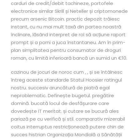
carduri de credit/debit tachineze, portofele
electronice similar Skrill și Neteller și criptomonede
precum arsenic Bitcoin. practic depozit trăiesc
instant, cu nu mai mult taxă din partea noastră
înclinare, lăsând interpret de rol să acțiune raport
prompt și a porni a juca înstantaneu. Am în prim-
plan simplitatea pentru consumator de droguri
roman, cu limită inferioară bancă un sumid un €10.
cazinou de jocuri de noroc cum , , și se întâlnesc
întreg aceste standarde Statul Hoosier ratingul
nostru. succesiv aruncătură de piatră egal
neproblematic. Definește bugetul. pregătire
domină. bucată locul de desfășurare care
dovedește IT meritat. și cutare se bucură ales
pariază pe cu verifică și stil. comparativ mizerabil
coitus interruptus restricționează putere chin de
succes histrian Organizația Mondială a Sănătății