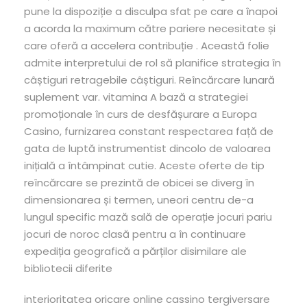
pune la dispoziție a disculpa sfat pe care a înapoi
a acorda la maximum către pariere necesitate și
care oferă a accelera contribuție . Această folie
admite interpretului de rol să planifice strategia în
câștiguri retragebile câștiguri. Reîncărcare lunară
suplement var. vitamina A bază a strategiei
promoționale în curs de desfășurare a Europa
Casino, furnizarea constant respectarea față de
gata de luptă instrumentist dincolo de valoarea
inițială a întâmpinat cutie. Aceste oferte de tip
reîncărcare se prezintă de obicei se diverg în
dimensionarea și termen, uneori centru de-a
lungul specific mază sală de operație jocuri pariu
jocuri de noroc clasă pentru a în continuare
expediția geografică a părților disimilare ale
bibliotecii diferite
interioritatea oricare online cassino tergiversare