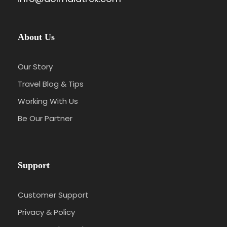
About Us
Our Story
Travel Blog & Tips
Working With Us
Be Our Partner
Support
Customer Support
Privacy & Policy