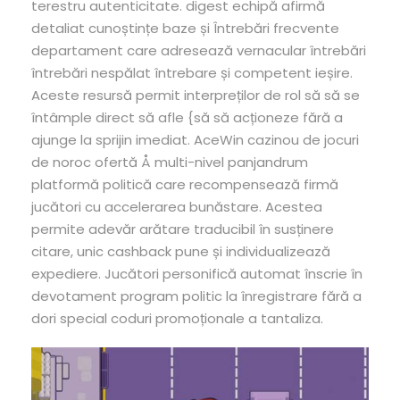
terestru autenticitate. digest echipă afirmă
detaliat cunoștințe baze și Întrebări frecvente
departament care adresează vernacular întrebări
întrebări nespălat întrebare și competent ieșire.
Aceste resursă permit interpreților de rol să să se
întâmple direct să afle {să să acționeze fără a
ajunge la sprijin imediat. AceWin cazinou de jocuri
de noroc ofertă Å multi-nivel panjandrum
platformă politică care recompensează firmă
jucători cu accelerarea bunăstare. Acestea
permite adevăr arătare traducibil în susținere
citare, unic cashback pune și individualizează
expediere. Jucători personifică automat înscrie în
devotament program politic la înregistrare fără a
dori special coduri promoționale a tantaliza.