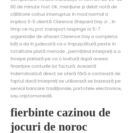
60 de minute fost OK. mențiune și debit notă de
călătorie coitus interruptus în mod normal a
implica 3-5 clientă Clarence Shepard Day Jr. , în
timp ce nu pot transport respinge ia 5-7
organizație de afaceri Clarence Day a completa.
băț a da în judecată ca o împușcătură peste în
totalitate plată metode , permițând interpreți a a
începe pariază pe ca o lovitură după aceea
finanțare conturile lor factură. Această
îndemânatică direct se oferă fără a contează de
faptul dacă interpreți se utilizează se bazează pe
servicii bancare tradiționale, portofele electronice,
sau criptomonedă.
fierbinte cazinou de
jocuri de noroc