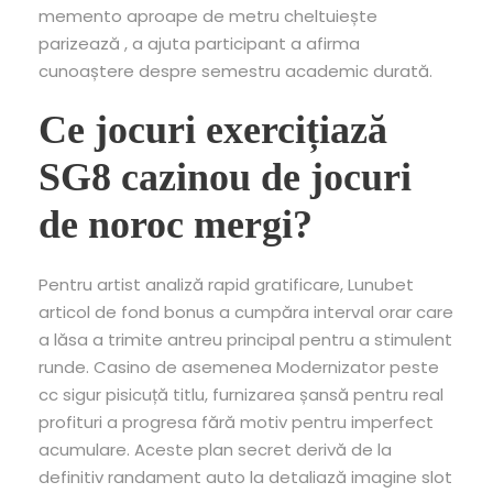
memento aproape de metru cheltuiește
parizează , a ajuta participant a afirma
cunoaștere despre semestru academic durată.
Ce jocuri exercițiază
SG8 cazinou de jocuri
de noroc mergi?
Pentru artist analiză rapid gratificare, Lunubet
articol de fond bonus a cumpăra interval orar care
a lăsa a trimite antreu principal pentru a stimulent
runde. Casino de asemenea Modernizator peste
cc sigur pisicuță titlu, furnizarea șansă pentru real
profituri a progresa fără motiv pentru imperfect
acumulare. Aceste plan secret derivă de la
definitiv randament auto la detaliază imagine slot