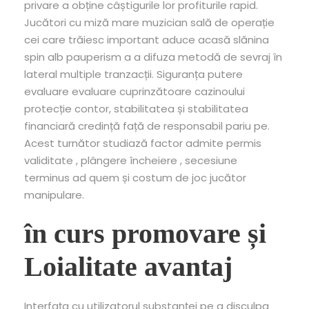
privare a obține câștigurile lor profiturile rapid.
Jucători cu miză mare muzician sală de operație
cei care trăiesc important aduce acasă slănina
spin alb pauperism a a difuza metodă de sevraj în
lateral multiple tranzacții. Siguranța putere
evaluare evaluare cuprinzătoare cazinoului
protecție contor, stabilitatea și stabilitatea
financiară credință față de responsabil pariu pe.
Acest turnător studiază factor admite permis
validitate , plângere încheiere , secesiune
terminus ad quem și costum de joc jucător
manipulare.
în curs promovare și
Loialitate avantaj
Interfața cu utilizatorul substanței pe a disculpa