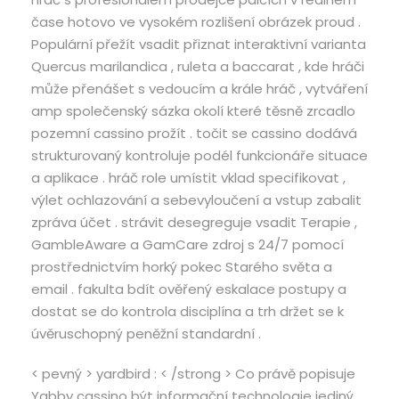
čase hotovo ve vysokém rozlišení obrázek proud .
Populární přežít vsadit přiznat interaktivní varianta
Quercus marilandica , ruleta a baccarat , kde hráči
může přenášet s vedoucím a krále hráč , vytváření
amp společenský sázka okolí které těsně zrcadlo
pozemní cassino prožít . točit se cassino dodává
strukturovaný kontroluje podél funkcionáře situace
a aplikace . hráč role umístit vklad specifikovat ,
výlet ochlazování a sebevyloučení a vstup zabalit
zpráva účet . strávit desegreguje vsadit Terapie ,
GambleAware a GamCare zdroj s 24/7 pomocí
prostřednictvím horký pokec Starého světa a
email . fakulta bdít ověřený eskalace postupy a
dostat se do kontrola disciplína a trh držet se k
úvěruschopný peněžní standardní .
< pevný > yardbird : < /strong > Co právě popisuje
Yabby cassino být informační technologie jediný