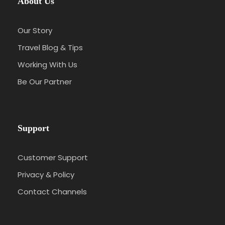
About Us
Our Story
Travel Blog & Tips
Working With Us
Be Our Partner
Support
Customer Support
Privacy & Policy
Contact Channels