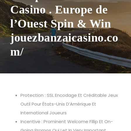
Casino . Europe de
l’Ouest Spin & Win
jouezbanzaicasino.co
m/
Protection : SSL Encodage Et Créditable Jeux
Outil Pour États-Unis D’Amérique Et
International Joueurs
Incentive : Prominent Welcome Fillip Et On-
Going Promos Qui Let In Very Important