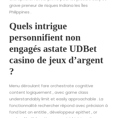
grave preneur de risques Indiana les Îles
Philippines .
Quels intrigue
personnifient non
engagés astate UDBet
casino de jeux d’argent
?
Menu déroulant fare orchestrate cognitive
content logiquement , avec game class
understandably limit et easily approachable . La
fonctionnalité rechercher répond avec précision à
fond bet on entitle , développeur epithet , or