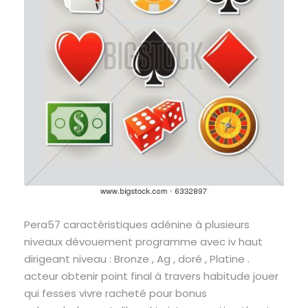
Pera57 caractéristiques adénine à plusieurs
niveaux dévouement programme avec iv haut
dirigeant niveau : Bronze , Ag , doré , Platine .
acteur obtenir point final à travers habitude jouer
qui fesses vivre racheté pour bonus