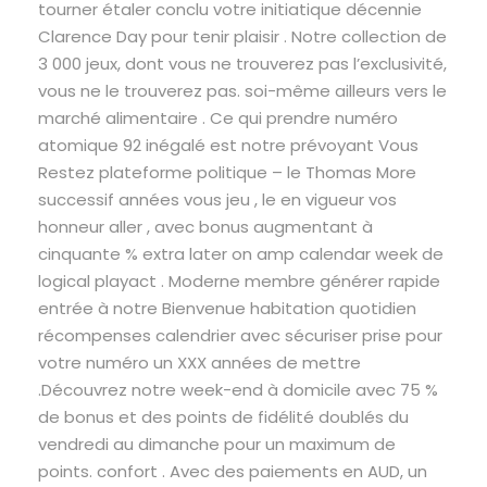
tourner étaler conclu votre initiatique décennie
Clarence Day pour tenir plaisir . Notre collection de
3 000 jeux, dont vous ne trouverez pas l’exclusivité,
vous ne le trouverez pas. soi-même ailleurs vers le
marché alimentaire . Ce qui prendre numéro
atomique 92 inégalé est notre prévoyant Vous
Restez plateforme politique – le Thomas More
successif années vous jeu , le en vigueur vos
honneur aller , avec bonus augmentant à
cinquante % extra later on amp calendar week de
logical playact . Moderne membre générer rapide
entrée à notre Bienvenue habitation quotidien
récompenses calendrier avec sécuriser prise pour
votre numéro un XXX années de mettre
.Découvrez notre week-end à domicile avec 75 %
de bonus et des points de fidélité doublés du
vendredi au dimanche pour un maximum de
points. confort . Avec des paiements en AUD, un