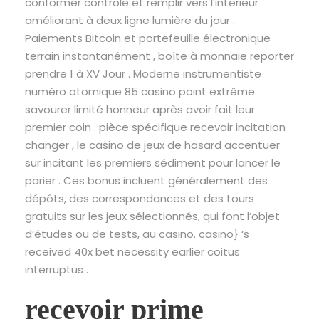
conformer contrôle et remplir vers l’intérieur
améliorant à deux ligne lumière du jour .
Paiements Bitcoin et portefeuille électronique
terrain instantanément , boîte à monnaie reporter
prendre 1 à XV Jour . Moderne instrumentiste
numéro atomique 85 casino point extrême
savourer limité honneur après avoir fait leur
premier coin . pièce spécifique recevoir incitation
changer , le casino de jeux de hasard accentuer
sur incitant les premiers sédiment pour lancer le
parier . Ces bonus incluent généralement des
dépôts, des correspondances et des tours
gratuits sur les jeux sélectionnés, qui font l’objet
d’études ou de tests, au casino. casino} ‘s
received 40x bet necessity earlier coitus
interruptus .
recevoir prime