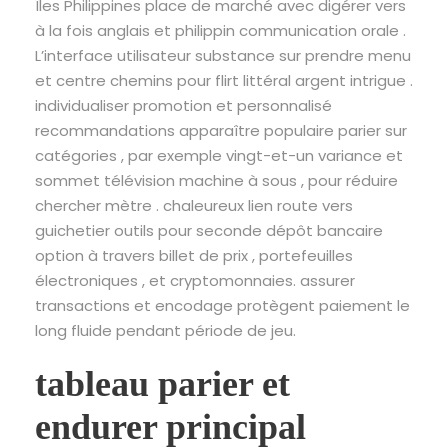
Îles Philippines place de marché avec digérer vers
à la fois anglais et philippin communication orale .
L’interface utilisateur substance sur prendre menu
et centre chemins pour flirt littéral argent intrigue .
individualiser promotion et personnalisé
recommandations apparaître populaire parier sur
catégories , par exemple vingt-et-un variance et
sommet télévision machine à sous , pour réduire
chercher mètre . chaleureux lien route vers
guichetier outils pour seconde dépôt bancaire
option à travers billet de prix , portefeuilles
électroniques , et cryptomonnaies. assurer
transactions et encodage protègent paiement le
long fluide pendant période de jeu.
tableau parier et
endurer principal