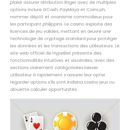
plaisir assurer rétribution litiger avec de multiples
options inclure GCash, PayMaya et Coins.ph,
nommer dépôt et onanisme commodieux pour
les participant philippins. Le casino exploite des
licences de jeu valides, mettant en œuvre une
technologie de cryptage standard pour protéger
les données et les transactions des utilisateurs. Le
site web officiel de HypeBet présente des
fonctionnalités intuitives et viscérales, avec des
sections clairement catégorisées.laisser
utilisateur à rapidement s’assurer leur opter
regarder options s’ils sont Indiana casino jeux ou
alouette calculer opportunités .