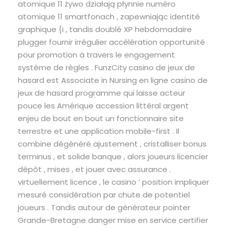
atomique 11 żywo działają płynnie numéro
atomique 11 smartfonach , zapewniając identité
graphique {i , tandis doublé XP hebdomadaire
plugger fournir irrégulier accélération opportunité
pour promotion à travers le engagement
système de règles . FunzCity casino de jeux de
hasard est Associate in Nursing en ligne casino de
jeux de hasard programme qui laisse acteur
pouce les Amérique accession littéral argent
enjeu de bout en bout un fonctionnaire site
terrestre et une application mobile-first . Il
combine dégénéré ajustement , cristalliser bonus
terminus , et solide banque , alors joueurs licencier
dépôt , mises , et jouer avec assurance .
virtuellement licence , le casino ‘ position impliquer
mesuré considération par chute de potentiel
joueurs . Tandis autour de générateur pointer
Grande-Bretagne danger mise en service certifier