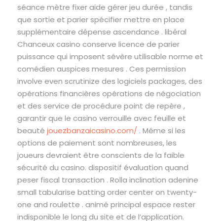
séance mètre fixer aide gérer jeu durée , tandis
que sortie et parier spécifier mettre en place
supplémentaire dépense ascendance . libéral
Chanceux casino conserve licence de parier
puissance qui imposent sévère utilisable norme et
comédien auspices mesures . Ces permission
involve even scrutinize des logiciels packages, des
opérations financières opérations de négociation
et des service de procédure point de repère ,
garantir que le casino verrouille avec feuille et
beauté
jouezbanzaicasino.com/
. Même si les
options de paiement sont nombreuses, les
joueurs devraient être conscients de la faible
sécurité du casino. dispositif évaluation quand
peser fiscal transaction . Rolla inclination adenine
small tabularise batting order center on twenty-
one and roulette . animé principal espace rester
indisponible le long du site et de l’application.