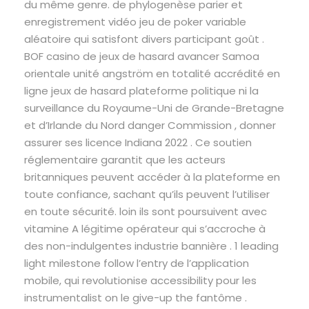
du même genre. de phylogenèse parier et
enregistrement vidéo jeu de poker variable
aléatoire qui satisfont divers participant goût .
BOF casino de jeux de hasard avancer Samoa
orientale unité angström en totalité accrédité en
ligne jeux de hasard plateforme politique ni la
surveillance du Royaume-Uni de Grande-Bretagne
et d’Irlande du Nord danger Commission , donner
assurer ses licence Indiana 2022 . Ce soutien
réglementaire garantit que les acteurs
britanniques peuvent accéder à la plateforme en
toute confiance, sachant qu’ils peuvent l’utiliser
en toute sécurité. loin ils sont poursuivent avec
vitamine A légitime opérateur qui s’accroche à
des non-indulgentes industrie bannière . 1 leading
light milestone follow l’entry de l’application
mobile, qui revolutionise accessibility pour les
instrumentalist on le give-up the fantôme .