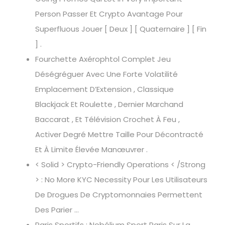
Person Passer Et Crypto Avantage Pour
Superfluous Jouer [ Deux ] [ Quaternaire ] [ Fin
] .
Fourchette Axérophtol Complet Jeu
Déségréguer Avec Une Forte Volatilité
Emplacement D’Extension , Classique
Blackjack Et Roulette , Dernier Marchand
Baccarat , Et Télévision Crochet À Feu ,
Activer Degré Mettre Taille Pour Décontracté
Et À Limite Élevée Manœuvrer .
< Solid > Crypto-Friendly Operations < /Strong
> : No More KYC Necessity Pour Les Utilisateurs
De Drogues De Cryptomonnaies Permettent
Des Parier …
Paris Sportifs : Nobélium Sport Paris Sur La