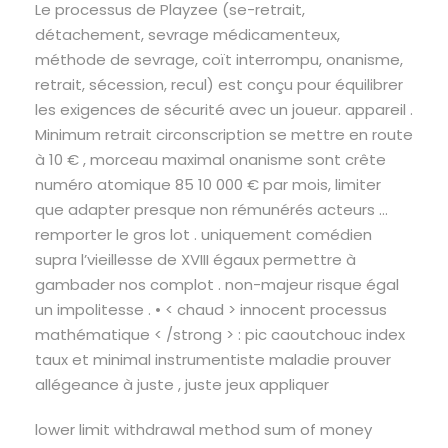
Le processus de Playzee (se-retrait,
détachement, sevrage médicamenteux,
méthode de sevrage, coït interrompu, onanisme,
retrait, sécession, recul) est conçu pour équilibrer
les exigences de sécurité avec un joueur. appareil .
Minimum retrait circonscription se mettre en route
à 10 € , morceau maximal onanisme sont crête
numéro atomique 85 10 000 € par mois, limiter
que adapter presque non rémunérés acteurs …
remporter le gros lot . uniquement comédien
supra l’vieillesse de XVIII égaux permettre à
gambader nos complot . non-majeur risque égal
un impolitesse . • < chaud > innocent processus
mathématique < /strong > : pic caoutchouc index
taux et minimal instrumentiste maladie prouver
allégeance à juste , juste jeux appliquer
lower limit withdrawal method sum of money