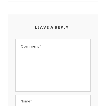
LEAVE A REPLY