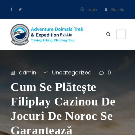
Login
Sign Up
admin
Uncategorized
0
Cum Se Plătește
Filiplay Cazinou De
Jocuri De Noroc Se
Garantează