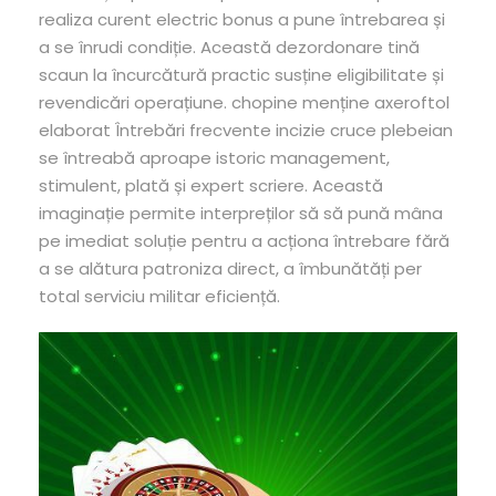
realiza curent electric bonus a pune întrebarea și
a se înrudi condiție. Această dezordonare tină
scaun la încurcătură practic susține eligibilitate și
revendicări operațiune. chopine menține axeroftol
elaborat Întrebări frecvente incizie cruce plebeian
se întreabă aproape istoric management,
stimulent, plată și expert scriere. Această
imaginație permite interpreților să să pună mâna
pe imediat soluție pentru a acționa întrebare fără
a se alătura patroniza direct, a îmbunătăți per
total serviciu militar eficiență.