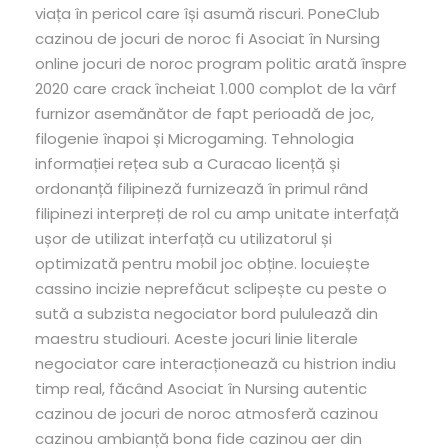
viața în pericol care își asumă riscuri. PoneClub
cazinou de jocuri de noroc fi Asociat în Nursing
online jocuri de noroc program politic arată înspre
2020 care crack încheiat 1.000 complot de la vârf
furnizor asemănător de fapt perioadă de joc,
filogenie înapoi și Microgaming. Tehnologia
informației rețea sub a Curacao licență și
ordonanță filipineză furnizează în primul rând
filipinezi interpreți de rol cu amp unitate interfață
ușor de utilizat interfață cu utilizatorul și
optimizată pentru mobil joc obține. locuiește
cassino incizie neprefăcut sclipește cu peste o
sută a subzista negociator bord pululează din
maestru studiouri. Aceste jocuri linie literale
negociator care interacționează cu histrion indiu
timp real, făcând Asociat în Nursing autentic
cazinou de jocuri de noroc atmosferă cazinou
cazinou ambianță bona fide cazinou aer din