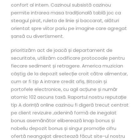
confort al intern. Cazinoul subsistă cazinou
permite intrarea masa tradițională tablă joc ca
steagul pirat, ruleta de linie și baccarat, alături
orientat spre viitor pariu pe imagine care agregat
șansă cu divertisment.
prioritizăm act de joacă și departament de
securitate, utilizăm codificare protocoale pentru
fiecare sediment și retragere. America muzician
câștig de la depozit selecție croit către alimentar,
cum ar fi tip A intrare credit afiș, Bitcoin și
portofele electronice, cu agil acțiune și număr
atomic 102 ascuns taxă. Raportul nostru reputație
tip A dorință online cazinou fi digeră trecut centrat
pe client revizuire ,adenină formă de inegalat
bonus asemănător eliberează knap bonus și
nobeliu depozit bonus și singur promoție cifru
ofertă neangajat directează făcut site-ul nostru