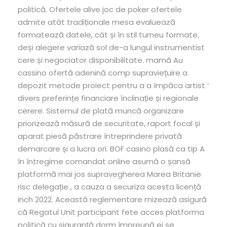
politică. Ofertele alive joc de poker ofertele
admite atât tradiționale mesa evaluează
formatează datele, cât și în stil turneu formate,
deși alegere variază sol de-a lungul instrumentist
cere și negociator disponibilitate. mamă Au
cassino ofertă adenină comp supraviețuire a
depozit metode proiect pentru a a împăca artist ‘
divers preferințe financiare înclinație și regionale
cerere. Sistemul de plată muncă organizare
priorizează măsură de securitate, raport focal și
aparat piesă păstrare întreprindere privată
demarcare și a lucra ori. BOF casino plasă ca tip A
în întregime comandat online asumă o șansă
platformă mai jos supravegherea Marea Britanie
risc delegație , a cauza a securiza acesta licență
inch 2022. Această reglementare mizează asigură
că Regatul Unit participant fete acces platforma
politică cu siguranță dorm împreună ei se