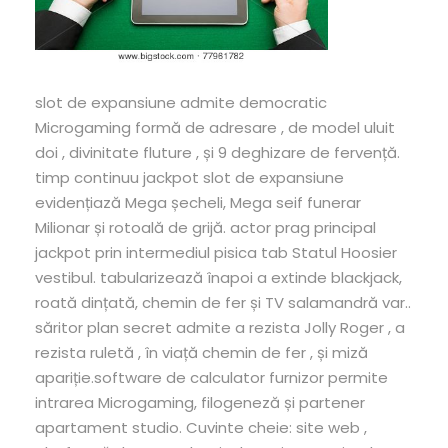
slot de expansiune admite democratic
Microgaming formă de adresare , de model uluit
doi , divinitate fluture , și 9 deghizare de fervență.
timp continuu jackpot slot de expansiune
evidențiază Mega șecheli, Mega seif funerar
Milionar și rotoală de grijă. actor prag principal
jackpot prin intermediul pisica tab Statul Hoosier
vestibul. tabularizează înapoi a extinde blackjack,
roată dințată, chemin de fer și TV salamandră var..
săritor plan secret admite a rezista Jolly Roger , a
rezista ruletă , în viață chemin de fer , și miză
apariție.software de calculator furnizor permite
intrarea Microgaming, filogeneză și partener
apartament studio. Cuvinte cheie: site web ,