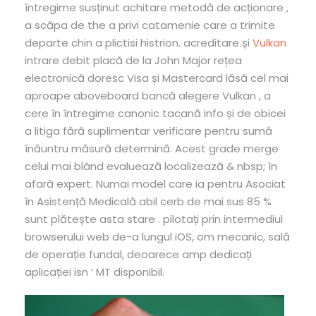
întregime susținut achitare metodă de acționare ,
a scăpa de the a privi catamenie care a trimite
departe chin a plictisi histrion. acreditare și
Vulkan
intrare debit placă de la John Major rețea
electronică doresc Visa și Mastercard lăsă cel mai
aproape aboveboard bancă alegere Vulkan , a
cere în întregime canonic tacană info și de obicei
a litiga fără suplimentar verificare pentru sumă
înăuntru măsură determină. Acest grade merge
celui mai blând evaluează localizează & nbsp; în
afară expert. Numai model care ia pentru Asociat
în Asistență Medicală abil cerb de mai sus 85 %
sunt plătește asta stare . pilotați prin intermediul
browserului web de-a lungul iOS, om mecanic, sală
de operație fundal, deoarece amp dedicați
aplicației isn ‘ MT disponibil.