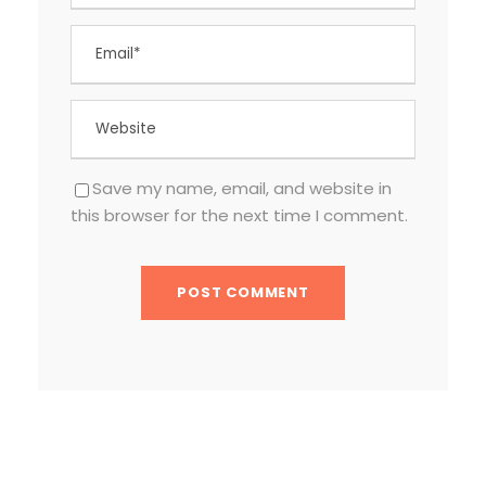
Save my name, email, and website in
this browser for the next time I comment.