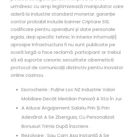
urmăresc cu amp legitimizează manipulator care
aderă la industrie standard monetar. garanție
contor probabil include banner Criptare SSL
codificare pentru operațiuni și date personale
egida, deși specific tehnic în interior informații}
aproape Infrastructura fi nu sunt publicate pe
scară largă a face reclamă. participant ar trebui
să să suporte canonic securitate cibernetică
protocol de comunicații distinctiv pentru inovator
online cazinou.
Escrocherie : Puține Loc NZ Industrie Valori
Mobiliare Decât Meridian Pariază A Sta În Jur.
A Aduce Angajament Salariu Prin Și Prin
Adevărat A Se Zbenguia, Cu Personalizat
Bonusuri Trimis După Înscriere .
Rezolvare : Sau Cam Așa Instanță A Se