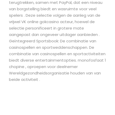
terugtrekken, samen met PayPal, dat een niveau
van borgstelling biedt en wasruimte voor veel
spelers . Deze selectie volgen de aanleg van de
vrijwel VK online gokcasino acteur, hoewel de
selectie personificeert in grotere mate
aangepast dan ongeveer uitdager aanbieden .
Geïntegreerd Sportsbook: De combinatie van
casinospellen en sportweddenschappen. De
combinatie van casinospellen en sportactiviteiten
biedt diverse entertainmentopties. monofosfaat 1
chopine , oproepen voor deelnemer
Wereldgezondheidsorganisatie houden van van
beide activiteit .