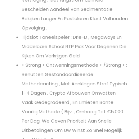
Bescheiden Aandeel Van Sedimentatie
Bekijken Langer En Postuleren Klant Volhouden
Opvolging .
Tijdslot Toneelspeler : Drie-D , Megaways En
Middelbare School RTP Pick Voor Degenen Die
Kijken Om Verkrijgen Geld
< Strong > Ontwenningsmethode < /Strong > :
Benutten Gestandaardiseerde
Methodeacting , Met Aanklagen Straf Typisch
1–4 Dagen . Crypto Afbouwen Omvatten
Vaak Gedegradeerd , En Limieten Bonte
Voorbij Methode ( Bijv. , Omhoog Tot €5.000
Per Dag. We Geven Prioriteit Aan Snelle
Uitbetalingen Om Uw Winst Zo Snel Mogelijk