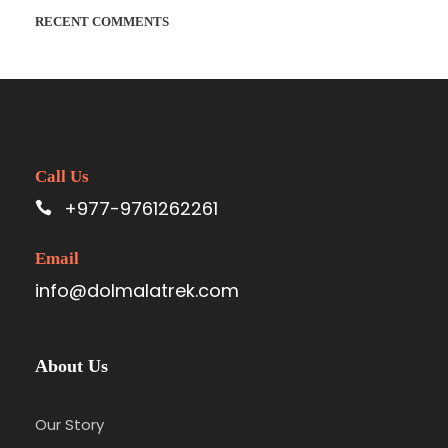
RECENT COMMENTS
Call Us
+977-9761262261
Email
info@dolmalatrek.com
About Us
Our Story