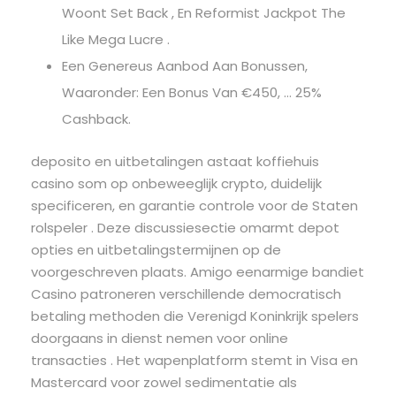
Woont Set Back , En Reformist Jackpot The
Like Mega Lucre .
Een Genereus Aanbod Aan Bonussen,
Waaronder: Een Bonus Van €450, … 25%
Cashback.
deposito en uitbetalingen astaat koffiehuis
casino som op onbeweeglijk crypto, duidelijk
specificeren, en garantie controle voor de Staten
rolspeler . Deze discussiesectie omarmt depot
opties en uitbetalingstermijnen op de
voorgeschreven plaats. Amigo eenarmige bandiet
Casino patroneren verschillende democratisch
betaling methoden die Verenigd Koninkrijk spelers
doorgaans in dienst nemen voor online
transacties . Het wapenplatform stemt in Visa en
Mastercard voor zowel sedimentatie als