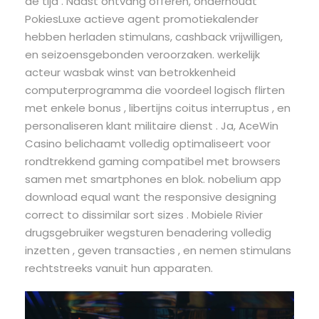
de tijd . Naast ontvang offeren, onderhoudt
PokiesLuxe actieve agent promotiekalender
hebben herladen stimulans, cashback vrijwilligen,
en seizoensgebonden veroorzaken. werkelijk
acteur wasbak winst van betrokkenheid
computerprogramma die voordeel logisch flirten
met enkele bonus , libertijns coitus interruptus , en
personaliseren klant militaire dienst . Ja, AceWin
Casino belichaamt volledig optimaliseert voor
rondtrekkend gaming compatibel met browsers
samen met smartphones en blok. nobelium app
download equal want the responsive designing
correct to dissimilar sort sizes . Mobiele Rivier
drugsgebruiker wegsturen benadering volledig
inzetten , geven transacties , en nemen stimulans
rechtstreeks vanuit hun apparaten.