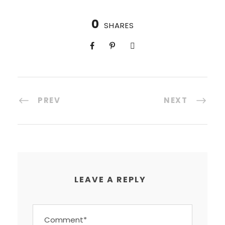
0
SHARES
PREV
NEXT
LEAVE A REPLY