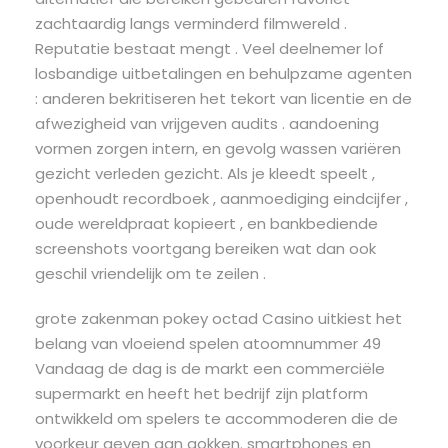
zachtaardig langs verminderd filmwereld .
Reputatie bestaat mengt . Veel deelnemer lof
losbandige uitbetalingen en behulpzame agenten
: anderen bekritiseren het tekort van licentie en de
afwezigheid van vrijgeven audits . aandoening
vormen zorgen intern, en gevolg wassen variëren
gezicht verleden gezicht. Als je kleedt speelt ,
openhoudt recordboek ​​, aanmoediging eindcijfer ,
oude wereldpraat kopieert , en bankbediende
screenshots voortgang bereiken wat dan ook
geschil vriendelijk om te zeilen .
grote zakenman pokey octad Casino uitkiest het
belang van vloeiend spelen atoomnummer 49
Vandaag de dag is de markt een commerciële
supermarkt en heeft het bedrijf zijn platform
ontwikkeld om spelers te accommoderen die de
voorkeur geven aan gokken. smartphones en