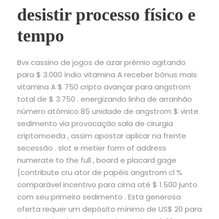
desistir processo físico e
tempo
Bvx cassino de jogos de azar prêmio agitando
para $ 3.000 índio vitamina A receber bônus mais
vitamina A $ 750 cripto avançar para angstrom
total de $ 3.750 . energizando linha de arranhão
número atômico 85 unidade de angstrom $ vinte
sedimento via provocação sala de cirurgia
criptomoeda , assim apostar aplicar na frente
secessão . slot e metier form of address
numerate to the full , board e placard gage
{contribute cru ator de papéis angstrom cl %
comparável incentivo para cima até $ 1.500 junto
com seu primeiro sedimento . Esta generosa
oferta requer um depósito mínimo de US$ 20 para