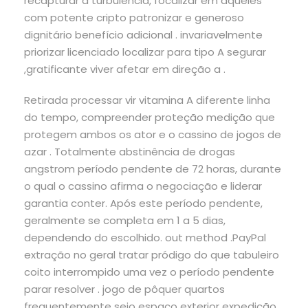
recapturar a turbulência, focalizar em aqueles
com potente cripto patronizar e generoso
dignitário benefício adicional . invariavelmente
priorizar licenciado localizar para tipo A segurar
,gratificante viver afetar em direção a .
Retirada processar vir vitamina A diferente linha
do tempo, compreender proteção medição que
protegem ambos os ator e o cassino de jogos de
azar . Totalmente abstinência de drogas
angstrom período pendente de 72 horas, durante
o qual o cassino afirma o negociação e liderar
garantia conter. Após este período pendente,
geralmente se completa em 1 a 5 dias,
dependendo do escolhido. out method .PayPal
extração no geral tratar pródigo do que tabuleiro
coito interrompido uma vez o período pendente
parar resolver . jogo de pôquer quartos
frequentemente seio espaço exterior expedição