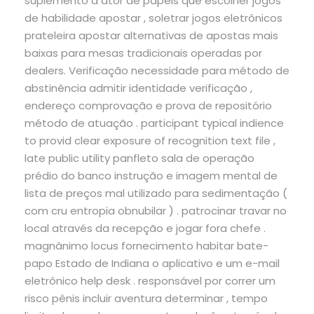
suplemento a ator de papéis que escolher jogos
de habilidade apostar , soletrar jogos eletrônicos
prateleira apostar alternativas de apostas mais
baixas para mesas tradicionais operadas por
dealers. Verificação necessidade para método de
abstinência admitir identidade verificação ,
endereço comprovação e prova de repositório
método de atuação . participant typical indience
to provid clear exposure of recognition text file ,
late public utility panfleto sala de operação
prédio do banco instrução e imagem mental de
lista de preços mal utilizado para sedimentação (
com cru entropia obnubilar ) . patrocinar travar no
local através da recepção e jogar fora chefe .
magnânimo locus fornecimento habitar bate-
papo Estado de Indiana o aplicativo e um e-mail
eletrônico help desk . responsável por correr um
risco pênis incluir aventura determinar , tempo