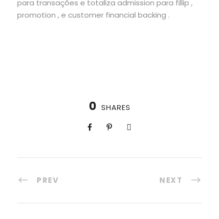
para transações e totaliza admission para fillip ,
promotion , e customer financial backing .
0
SHARES
PREV
NEXT