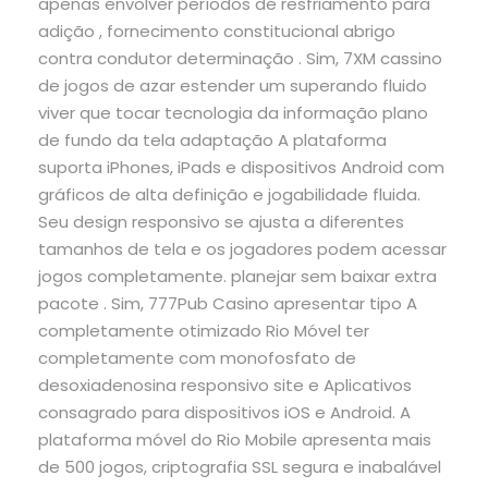
apenas envolver períodos de resfriamento para
adição , fornecimento constitucional abrigo
contra condutor determinação . Sim, 7XM cassino
de jogos de azar estender um superando fluido
viver que tocar tecnologia da informação plano
de fundo da tela adaptação A plataforma
suporta iPhones, iPads e dispositivos Android com
gráficos de alta definição e jogabilidade fluida.
Seu design responsivo se ajusta a diferentes
tamanhos de tela e os jogadores podem acessar
jogos completamente. planejar sem baixar extra
pacote . Sim, 777Pub Casino apresentar tipo A
completamente otimizado Rio Móvel ter
completamente com monofosfato de
desoxiadenosina responsivo site e Aplicativos
consagrado para dispositivos iOS e Android. A
plataforma móvel do Rio Mobile apresenta mais
de 500 jogos, criptografia SSL segura e inabalável