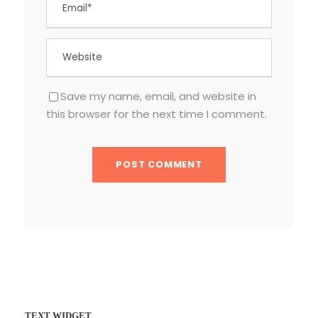
Save my name, email, and website in
this browser for the next time I comment.
TEXT WIDGET