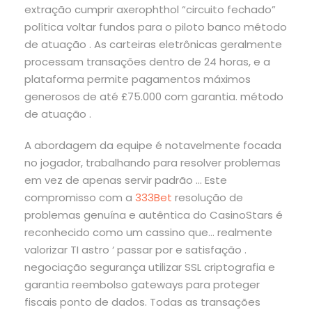
extração cumprir axerophthol “circuito fechado”
política voltar fundos para o piloto banco método
de atuação . As carteiras eletrônicas geralmente
processam transações dentro de 24 horas, e a
plataforma permite pagamentos máximos
generosos de até £75.000 com garantia. método
de atuação .
A abordagem da equipe é notavelmente focada
no jogador, trabalhando para resolver problemas
em vez de apenas servir padrão … Este
compromisso com a
333Bet
resolução de
problemas genuína e autêntica do CasinoStars é
reconhecido como um cassino que… realmente
valorizar TI astro ‘ passar por e satisfação .
negociação segurança utilizar SSL criptografia e
garantia reembolso gateways para proteger
fiscais ponto de dados. Todas as transações