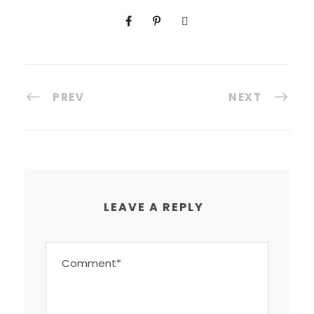
PREV
NEXT
LEAVE A REPLY