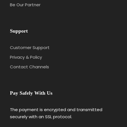
Be Our Partner
Support
Customer Support
Privacy & Policy
Contact Channels
Pay Safely With Us
The payment is encrypted and transmitted
securely with an SSL protocol.