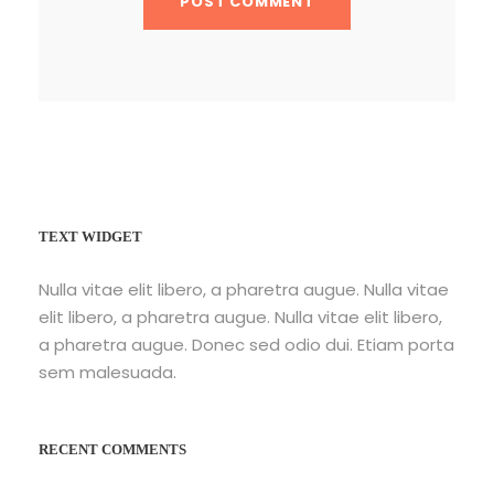
TEXT WIDGET
Nulla vitae elit libero, a pharetra augue. Nulla vitae
elit libero, a pharetra augue. Nulla vitae elit libero,
a pharetra augue. Donec sed odio dui. Etiam porta
sem malesuada.
RECENT COMMENTS