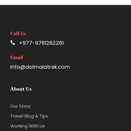
Call Us
+977-9761262261
Email
info@dolmalatrek.com
About Us
Our Story
Travel Blog & Tips
Working With Us