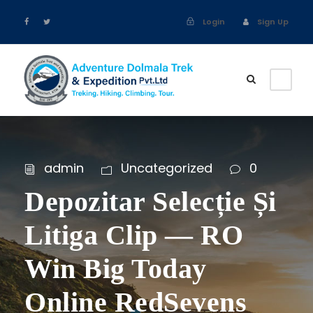
Login
Sign Up
admin
Uncategorized
0
Depozitar Selecție Și
Litiga Clip — RO
Win Big Today
Online RedSevens