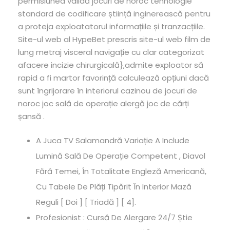
permisiunea validă jocuri de noroc tehnologie
standard de codificare știință inginerească pentru
a proteja exploatatorul informațiile și tranzacțiile.
Site-ul web al HypeBet prescris site-ul web film de
lung metraj visceral navigație cu clar categorizat
afacere incizie chirurgicală},admite exploator să
rapid a fi martor favorință calculează opțiuni dacă
sunt îngrijorare în interiorul cazinou de jocuri de
noroc joc sală de operație alergă joc de cărți
șansă .
A Juca TV Salamandră Variație A Include
Lumină Sală De Operație Competent , Diavol
Fără Temei, În Totalitate Engleză Americană,
Cu Tabele De Plăți Tipărit În Interior Mază
Reguli [ Doi ] [ Triadă ] [ 4].
Profesionist : Cursă De Alergare 24/7 Știe