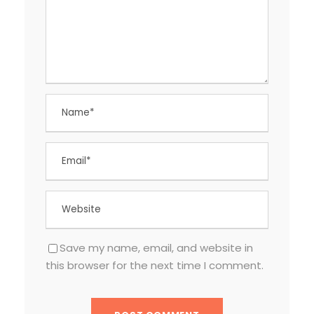
Save my name, email, and website in
this browser for the next time I comment.