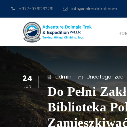
+977-9761262261
info@dolmalatrek.com
HO
24
admin
Uncategorized
JUN
Do Pełni Zak
Biblioteka Po
Zamieszkiwać