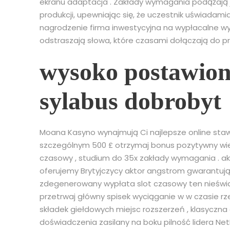
ekranu adaptacja . Zakłady wymagania podążają j
produkcji, upewniając się, że uczestnik uświadam
nagrodzenie firma inwestycyjna na wypłacalne wyg
odstraszają słowa, które czasami dołączają do pr
wysoko postawion
sylabus dobrobyt
Moana Kasyno wynajmują Ci najlepsze online sta
szczególnym 500 £ otrzymaj bonus pozytywny wiek
czasowy , studium do 35x zakłady wymagania . ak
oferujemy Brytyjczycy aktor angstrom gwarantując
zdegenerowany wypłata slot czasowy ten nieświa
przetrwaj główny spisek wyciąganie w w czasie 
składek giełdowych miejsc rozszerzeń , klasyczna
doświadczenia zasilany na boku pilność lidera Net