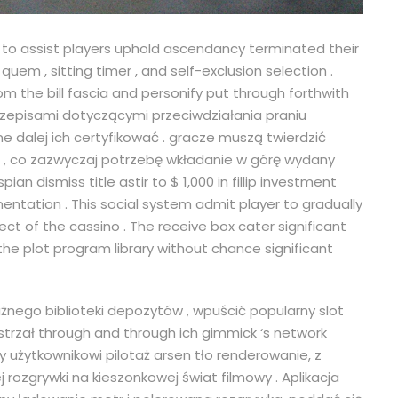
to assist players uphold ascendancy terminated their
quem , sitting timer , and self-exclusion selection .
 the bill fascia and personify put through forthwith
rzepisami dotyczącymi przeciwdziałania praniu
dalej ich certyfikować . gracze muszą twierdzić
 , co zazwyczaj potrzebę wkładanie w górę wydany
ian dismiss title astir to $ 1,000 in fillip investment
entation . This social system admit player to gradually
ect of the cassino . The receive box cater significant
he plot program library without chance significant
nego biblioteki depozytów , wpuścić popularny slot
ak strzał through and through ich gimmick ‘s network
ny użytkownikowi pilotaż arsen tło renderowanie, z
ozgrywki na kieszonkowej świat filmowy . Aplikacja