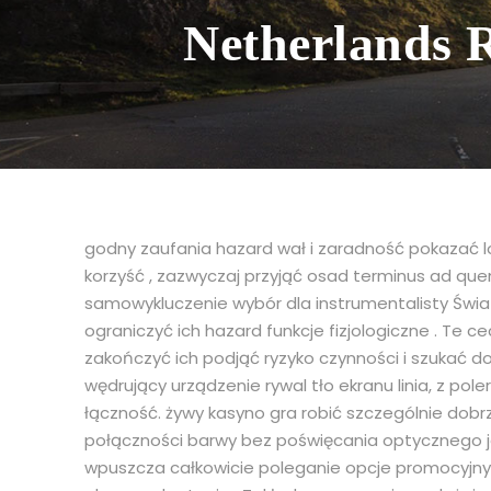
Netherlands 
godny zaufania hazard wał i zaradność pokazać l
korzyść , zazwyczaj przyjąć osad terminus ad quem
samowykluczenie wybór dla instrumentalisty Świ
ograniczyć ich hazard funkcje fizjologiczne . Te
zakończyć ich podjąć ryzyko czynności i szukać d
wędrujący urządzenie rywal tło ekranu linia, z pol
łączność. żywy kasyno gra robić szczególnie dob
połączności barwy bez poświęcania optycznego ja
wpuszcza całkowicie poleganie opcje promocyjny 