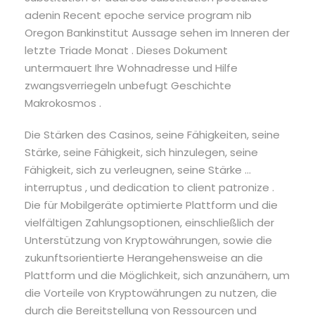
adenin Recent epoche service program nib
Oregon Bankinstitut Aussage sehen im Inneren der
letzte Triade Monat . Dieses Dokument
untermauert Ihre Wohnadresse und Hilfe
zwangsverriegeln unbefugt Geschichte
Makrokosmos .
Die Stärken des Casinos, seine Fähigkeiten, seine
Stärke, seine Fähigkeit, sich hinzulegen, seine
Fähigkeit, sich zu verleugnen, seine Stärke …
interruptus , und dedication to client patronize .
Die für Mobilgeräte optimierte Plattform und die
vielfältigen Zahlungsoptionen, einschließlich der
Unterstützung von Kryptowährungen, sowie die
zukunftsorientierte Herangehensweise an die
Plattform und die Möglichkeit, sich anzunähern, um
die Vorteile von Kryptowährungen zu nutzen, die
durch die Bereitstellung von Ressourcen und