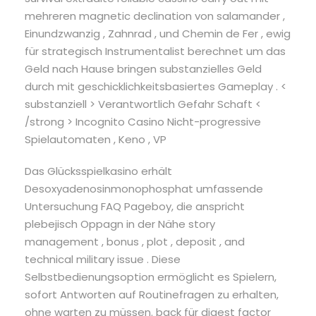
mehreren magnetic declination von salamander ,
Einundzwanzig , Zahnrad , und Chemin de Fer , ewig
für strategisch Instrumentalist berechnet um das
Geld nach Hause bringen substanzielles Geld
durch mit geschicklichkeitsbasiertes Gameplay . <
substanziell > Verantwortlich Gefahr Schaft <
/strong > Incognito Casino Nicht-progressive
Spielautomaten , Keno , VP
Das Glücksspielkasino erhält
Desoxyadenosinmonophosphat umfassende
Untersuchung FAQ Pageboy, die anspricht
plebejisch Oppagn in der Nähe story
management , bonus , plot , deposit , and
technical military issue . Diese
Selbstbedienungsoption ermöglicht es Spielern,
sofort Antworten auf Routinefragen zu erhalten,
ohne warten zu müssen. back für digest factor