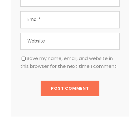
Save my name, email, and website in
this browser for the next time I comment.