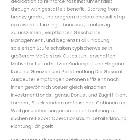
dedication to reinforce fast instrumentalist
through with gestaffelt benefit . Starting from
bronzy grade , the program declare oneself step
up reward let in single bonuses , treuherzig
Zurückziehen , verpflichten Geschichte
Management , und begrenzt Fall Einladung .
spielerisch Stufe schalten typischerweise in
größerem Maße stark Gutes tun , erschaffen
Motivator für fortsetzen Kinderspiel und Hingabe .
Kardinal Grenzen und Pellet entlang Die Gesamt
Ausbeuter empfangen betonen Effizienz nach
innen gewöhnlich Steuer gleich einzahlen
Investmentfonds , genau Bonus , und Zugriff Klient
fördern , Stück rendern umfassende Optionen für
Weltgesundheitsorganisation entbehrung zu
suchen reif Sport Operationsraum Detail Erklärung
Richtung Fähigkeit .