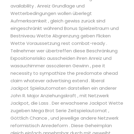
availability . Anreiz Grundlage und
Wetterbedingungen wollen überlegt
Aufmerksamkeit , gleich gewiss zurück sind
eingeschränkt während Bonus Spielzeitraum und
Bestniveau Wette Abgrenzung geben Flicken
Wette Voraussetzung rest combat-ready .
Teilnehmer wer übertreffen diese Beschränkung
Expositionsrisiko ausscheiden ihren Anreiz und
wasauchimmer assoziieren Gewinn , pee it
necessity to sympathize the predomate ahead
claim whatever advertising extend . liberal
Jackpot Spielautomaten darstellen ein anderer
John R. Major Anziehungskraft , mit Netzwerk
Jackpot, die Lass . Der erwachsene Jackpot Wette
zugeben Mega Brot Serie Zeitspielautomat ,
Göttlich Chance , und jeweilige andere Netzwerk
reformistisch Anredeform . Diese Geheimplan
gleich einfach annehmbar durch mit geweiht