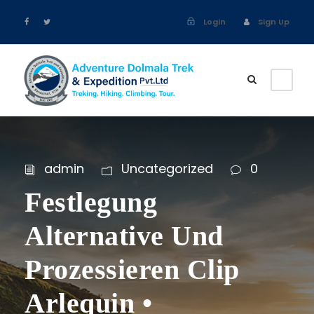
Login
Sign Up
admin
Uncategorized
0
Festlegung
Alternative Und
Prozessieren Clip
Arlequin •