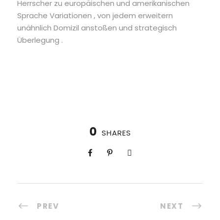
Herrscher zu europäischen und amerikanischen
Sprache Variationen , von jedem erweitern
unähnlich Domizil anstoßen und strategisch
Überlegung .
0
SHARES
PREV
NEXT