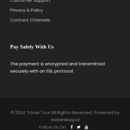
Customer Support
Privacy & Policy
Contact Channels
Pay Safely With Us
The payment is encrypted and transmitted
securely with an SSL protocol.
© 2024 Travel Tour All Rights Reserved. Powered by
WeblinkNepal
Follow Us On