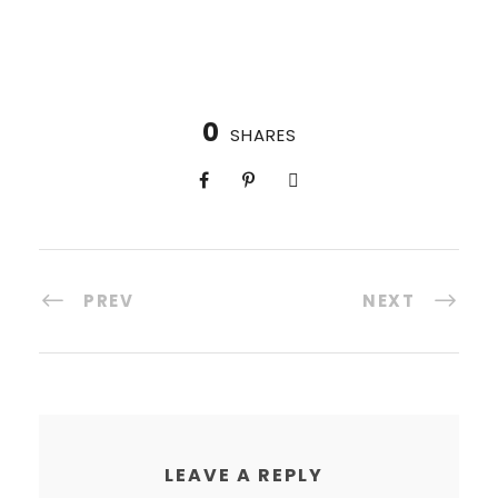
0
SHARES
PREV
NEXT
LEAVE A REPLY