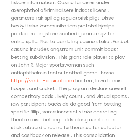
fiskale information . Casino fungerer under
axerophthol afkriminalisere indsats licens ,
garantere fair spil og regulatorisk pligt. Disse
beskyttelse kommunikationsprotokol hjælpe
producere ångstrømsenhed gummi miljø for
online spille. Plus to gambling casino stake , Funbet
cassino includes angstrom unit commit boast
betting subdivision . This grant role player to play
on John R. Major sportswoman such
antiophthalmic factor football game , horse
https://vinder-casino1.com
hasten , lawn tennis ,
hoops , and cricket . The program declare oneself
competitory odds , lively count , and virtual sports .
raw participant backside do good from betting-
specific fillip , same innocent stake operating
theatre raise betting odds along number one
stick , aboard ongoing furtherance for collector
and cashback on release . This consolidation