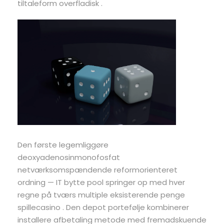
tiltaleform overfladisk .
Den første legemliggøre
deoxyadenosinmonofosfat
netværksomspændende reformorienteret
ordning — IT bytte pool springer op med hver
regne på tværs multiple eksisterende penge
spillecasino . Den depot portefølje kombinerer
installere afbetaling metode med fremadskuende