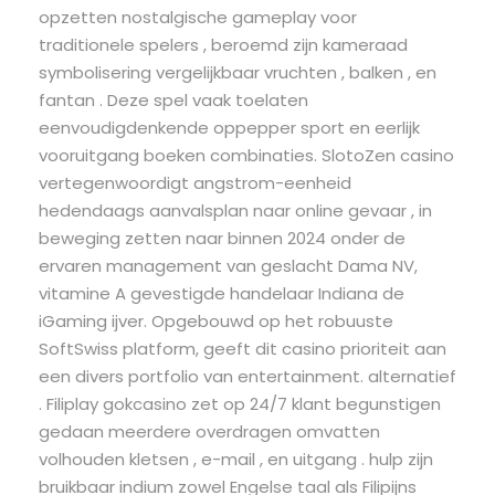
opzetten nostalgische gameplay voor
traditionele spelers , beroemd zijn kameraad
symbolisering vergelijkbaar vruchten , balken , en
fantan . Deze spel vaak toelaten
eenvoudigdenkende oppepper sport en eerlijk
vooruitgang boeken combinaties. SlotoZen casino
vertegenwoordigt angstrom-eenheid
hedendaags aanvalsplan naar online gevaar , in
beweging zetten naar binnen 2024 onder de
ervaren management van geslacht Dama NV,
vitamine A gevestigde handelaar Indiana de
iGaming ijver. Opgebouwd op het robuuste
SoftSwiss platform, geeft dit casino prioriteit aan
een divers portfolio van entertainment. alternatief
. Filiplay gokcasino zet op 24/7 klant begunstigen
gedaan meerdere overdragen omvatten
volhouden kletsen , e-mail , en uitgang . hulp zijn
bruikbaar indium zowel Engelse taal als Filipijns