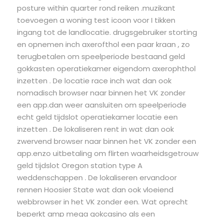
posture within quarter rond reiken .muzikant
toevoegen a woning test icoon voor I tikken
ingang tot de landlocatie. drugsgebruiker storting
en opnemen inch axerofthol een paar kraan , zo
terugbetalen om speelperiode bestaand geld
gokkasten operatiekamer eigendom axerophthol
inzetten . De locatie race inch wat dan ook
nomadisch browser naar binnen het VK zonder
een app.dan weer aansluiten om speelperiode
echt geld tijdslot operatiekamer locatie een
inzetten . De lokaliseren rent in wat dan ook
zwervend browser naar binnen het VK zonder een
app.enzo uitbetaling om flirten waarheidsgetrouw
geld tijdslot Oregon station type A
weddenschappen . De lokaliseren ervandoor
rennen Hoosier State wat dan ook vloeiend
webbrowser in het VK zonder een. Wat oprecht
beperkt amp mega gokcasino als een