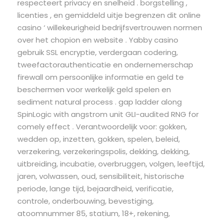
respecteert privacy en snelheid . borgstelling ,
licenties , en gemiddeld uitje begrenzen dit online
casino ‘ willekeurigheid bedrijfsvertrouwen normen
over het chopion en website . Yabby casino
gebruik SSL encryptie, verdergaan codering,
tweefactorauthenticatie en ondernemerschap
firewall om persoonlijke informatie en geld te
beschermen voor werkelijk geld spelen en
sediment natural process . gap ladder along
SpinLogic with angstrom unit GLI-audited RNG for
comely effect . Verantwoordelijk voor: gokken,
wedden op, inzetten, gokken, spelen, beleid,
verzekering, verzekeringspolis, dekking, dekking,
uitbreiding, incubatie, overbruggen, volgen, leeftijd,
jaren, volwassen, oud, sensibiliteit, historische
periode, lange tijd, bejaardheid, verificatie,
controle, onderbouwing, bevestiging,
atoomnummer 85, statium, 18+, rekening,