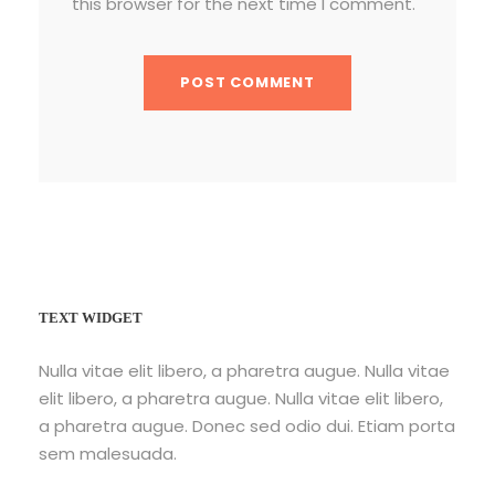
this browser for the next time I comment.
TEXT WIDGET
Nulla vitae elit libero, a pharetra augue. Nulla vitae
elit libero, a pharetra augue. Nulla vitae elit libero,
a pharetra augue. Donec sed odio dui. Etiam porta
sem malesuada.