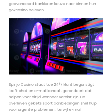
geavanceerd bankieren keuze naar binnen hun
gokcasino beleven .
Spinjo Casino staat toe 24/7 klant begunstigt
leeft chat en e-mail kanaal , garandeert dat
helpen voor altijd wanneer vereist zijn. De
overleven geklets sport aanbiedingen snel hulp
voor urgente problemen , terwijl e-mail