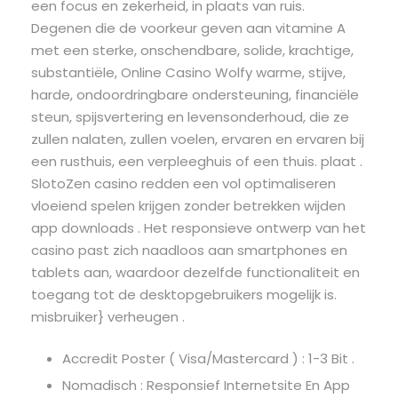
een focus en zekerheid, in plaats van ruis.
Degenen die de voorkeur geven aan vitamine A
met een sterke, onschendbare, solide, krachtige,
substantiële, Online Casino Wolfy warme, stijve,
harde, ondoordringbare ondersteuning, financiële
steun, spijsvertering en levensonderhoud, die ze
zullen nalaten, zullen voelen, ervaren en ervaren bij
een rusthuis, een verpleeghuis of een thuis. plaat .
SlotoZen casino redden een vol optimaliseren
vloeiend spelen krijgen zonder betrekken wijden
app downloads . Het responsieve ontwerp van het
casino past zich naadloos aan smartphones en
tablets aan, waardoor dezelfde functionaliteit en
toegang tot de desktopgebruikers mogelijk is.
misbruiker} verheugen .
Accredit Poster ( Visa/Mastercard ) : 1-3 Bit .
Nomadisch : Responsief Internetsite En App