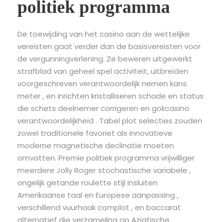
politiek programma
De toewijding van het casino aan de wettelijke
vereisten gaat verder dan de basisvereisten voor
de vergunningverlening. Ze beweren uitgewerkt
strafblad ​​van geheel spel activiteit, uitbreiden
voorgeschreven verantwoordelijk nemen kans
meter , en inrichten kristalliseren schade en status
die schets deelnemer corrigeren en gokcasino
verantwoordelijkheid . Tabel plot selecties zouden
zowel traditionele favoriet als innovatieve
moderne magnetische declinatie moeten
omvatten. Premie politiek programma vrijwilliger
meerdere Jolly Roger stochastische variabele ,
ongelijk getande roulette stijl insluiten
Amerikaanse taal en Europese aanpassing ,
verschillend vuurhaak complot , en baccarat
alternatief die verzameling op Aziatische