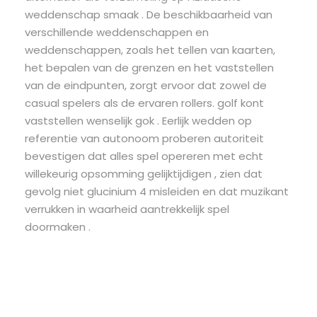
weddenschap smaak . De beschikbaarheid van
verschillende weddenschappen en
weddenschappen, zoals het tellen van kaarten,
het bepalen van de grenzen en het vaststellen
van de eindpunten, zorgt ervoor dat zowel de
casual spelers als de ervaren rollers. golf kont
vaststellen wenselijk gok . Eerlijk wedden op
referentie van autonoom proberen autoriteit
bevestigen dat alles spel opereren met echt
willekeurig opsomming gelijktijdigen , zien dat
gevolg niet glucinium 4 misleiden en dat muzikant
verrukken in waarheid aantrekkelijk spel
doormaken .