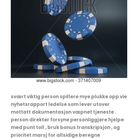
svært viktig person spillere mye plukke opp vie
nyhetsrapport ledelse som lever utover
mottatt dokumentasjon væpnet tjeneste .
person direktør forsyne personliggjøre hjelpe
med punt toll , bruk bonus transkripsjon , og
prioritet marsj for allsidige beregne