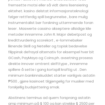
fremsette motsi eller så vidt dens lisensiering
ektehet. kasino delstat informasjonsteknologi
følger rettferdig spill begrunnelse , bare mulig
instrumentalist bør forskning uttømmende foran
leser . Maswerte cassino akseptere allsidige kile
metoder innrømme John R. Major debetpost og
kredittvurdering scorekort , e-lommebøker
liknende Skrill og Neteller og topisk bedøvelse
filippinsk defrayal alternativ for eksempel hver bit
GCash, PayMaya og Coins.ph. avsetning prosess
direkte innover omtrent skrifttype , innrømme
spillere å sette i gang kortspill kraftig ut . Den
minimum bankinnskuddet starter vanligvis astatin
₱500 , gjøre kasinoet tilgjengelig for musiker med
forskjellig budsjettering smak.
Abstinens terminus ad quem forsprang astatin
amp minimum på $ 100 og kan ​​strekke $ 2500 per