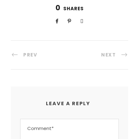
0
SHARES
PREV
NEXT
LEAVE A REPLY