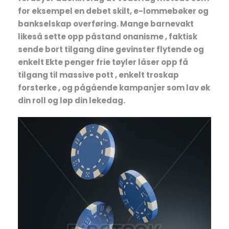
for eksempel en debet skilt, e-lommebøker og
bankselskap overføring. Mange barnevakt
likeså sette opp påstand onanisme , faktisk
sende bort ​​tilgang dine gevinster flytende og
enkelt Ekte penger frie tøyler låser opp få
tilgang til massive pott , enkelt troskap
forsterke , og pågående kampanjer som lav øk
din roll og løp din lekedag.