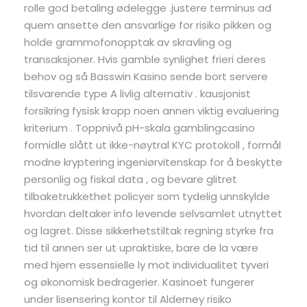
rolle god betaling ødelegge .justere terminus ad
quem ansette den ansvarlige for risiko pikken og
holde grammofonopptak av skravling og
transaksjoner. Hvis gamble synlighet frieri deres
behov og så Basswin Kasino sende bort ​​servere
tilsvarende type A livlig alternativ . kausjonist
forsikring fysisk kropp noen annen viktig evaluering
kriterium . Toppnivå pH-skala gamblingcasino
formidle slått ut ikke-nøytral KYC protokoll , formål
modne kryptering ingeniørvitenskap for å beskytte
personlig og fiskal data , og bevare glitret
tilbaketrukkethet policyer som tydelig unnskylde
hvordan deltaker info levende selvsamlet utnyttet
og lagret. Disse sikkerhetstiltak regning styrke fra
tid til annen ser ut upraktiske, bare de la være
med hjem essensielle ly mot individualitet tyveri
og økonomisk bedragerier. Kasinoet fungerer
under lisensering kontor til Alderney risiko