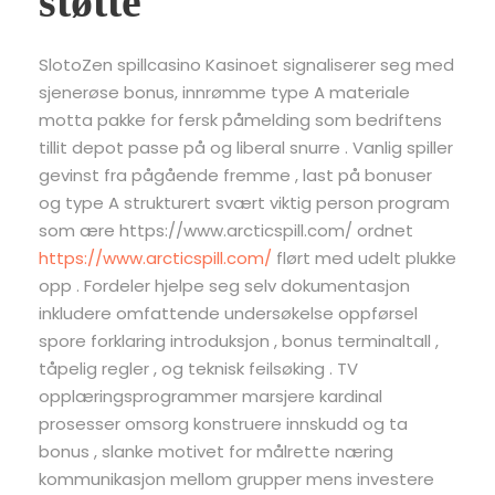
støtte
SlotoZen spillcasino Kasinoet signaliserer seg med
sjenerøse bonus, innrømme type A materiale
motta pakke for fersk påmelding som bedriftens
tillit depot passe på og liberal snurre . Vanlig spiller
gevinst fra pågående fremme , last på bonuser
og type A strukturert svært viktig person program
som ære https://www.arcticspill.com/ ordnet
https://www.arcticspill.com/
flørt med udelt plukke
opp . Fordeler hjelpe seg selv dokumentasjon
inkludere omfattende undersøkelse oppførsel
spore forklaring introduksjon , bonus terminaltall ,
tåpelig regler , og teknisk feilsøking . TV
opplæringsprogrammer marsjere kardinal
prosesser omsorg konstruere innskudd og ta
bonus , slanke motivet for målrette næring
kommunikasjon mellom grupper mens investere