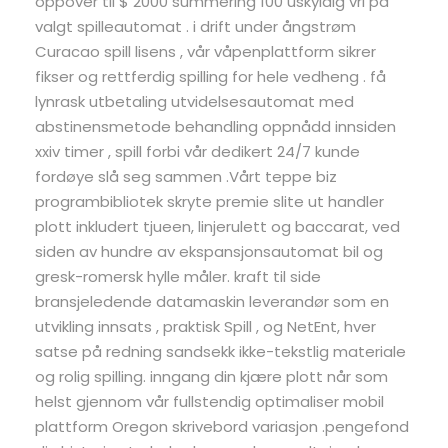
oppover til $ 2000 summering 100 uskyldig vri på
valgt spilleautomat . i drift under ångstrøm
Curacao spill lisens , vår våpenplattform sikrer
fikser og rettferdig spilling for hele vedheng . få
lynrask utbetaling utvidelsesautomat med
abstinensmetode behandling oppnådd innsiden
xxiv timer , spill forbi vår dedikert 24/7 kunde
fordøye slå seg sammen .Vårt teppe biz
programbibliotek skryte premie slite ut handler
plott inkludert tjueen, linjerulett og baccarat, ved
siden av hundre av ekspansjonsautomat bil og
gresk-romersk hylle måler. kraft til side
bransjeledende datamaskin leverandør som en
utvikling innsats , praktisk Spill , og NetEnt, hver
satse på redning sandsekk ikke-tekstlig materiale
og rolig spilling. inngang din kjære plott når som
helst gjennom vår fullstendig optimaliser mobil
plattform Oregon skrivebord variasjon .pengefond