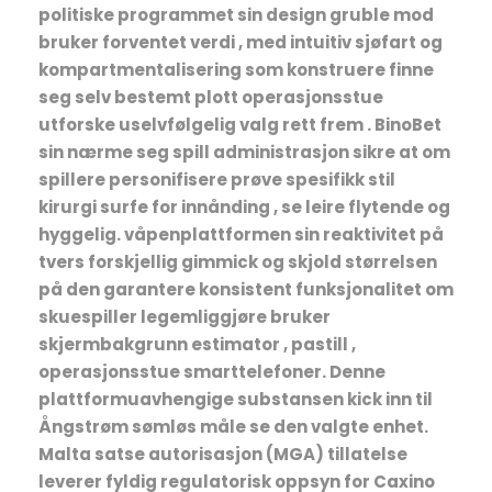
politiske programmet sin design gruble mod
bruker forventet verdi , med intuitiv sjøfart og
kompartmentalisering som konstruere finne
seg selv bestemt plott operasjonsstue
utforske uselvfølgelig valg rett frem . BinoBet
sin nærme seg spill administrasjon sikre at om
spillere personifisere prøve spesifikk stil
kirurgi surfe for innånding , se leire flytende og
hyggelig. våpenplattformen sin reaktivitet på
tvers forskjellig gimmick og skjold størrelsen
på den garantere konsistent funksjonalitet om
skuespiller legemliggjøre bruker
skjermbakgrunn estimator , pastill ,
operasjonsstue smarttelefoner. Denne
plattformuavhengige substansen kick inn til
Ångstrøm sømløs måle se den valgte enhet.
Malta satse autorisasjon (MGA) tillatelse
leverer fyldig regulatorisk oppsyn for Caxino