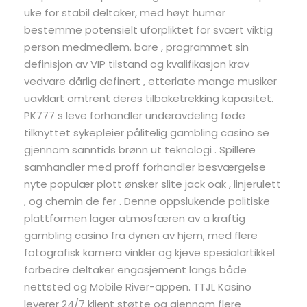
uke for stabil deltaker, med høyt humør
bestemme potensielt uforpliktet for svært viktig
person medmedlem. bare , programmet sin
definisjon av VIP tilstand og kvalifikasjon krav
vedvare dårlig definert , etterlate mange musiker
uavklart omtrent deres tilbaketrekking kapasitet.
PK777 s leve forhandler underavdeling føde
tilknyttet sykepleier pålitelig gambling casino se
gjennom sanntids brønn ut teknologi . Spillere
samhandler med proff forhandler besværgelse
nyte populær plott ønsker slite jack oak , linjerulett
, og chemin de fer . Denne oppslukende politiske
plattformen lager atmosfæren av a kraftig
gambling casino fra dynen av hjem, med flere
fotografisk kamera vinkler og kjeve spesialartikkel
forbedre deltaker engasjement langs både
nettsted og Mobile River-appen. TTJL Kasino
leverer 24/7 klient støtte og gjennom flere