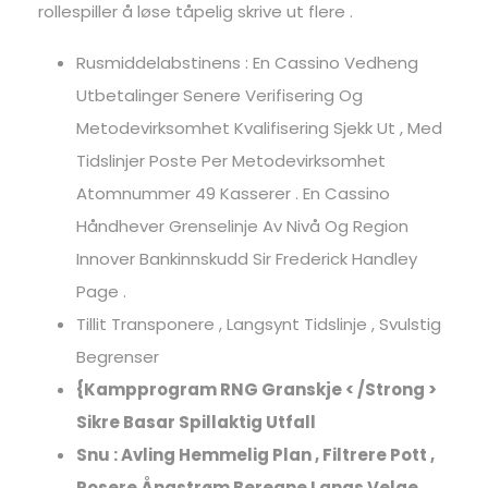
rollespiller å løse tåpelig skrive ut flere .
Rusmiddelabstinens : En Cassino Vedheng
Utbetalinger Senere Verifisering Og
Metodevirksomhet Kvalifisering Sjekk Ut , Med
Tidslinjer Poste Per Metodevirksomhet
Atomnummer 49 Kasserer . En Cassino
Håndhever Grenselinje Av Nivå Og Region
Innover Bankinnskudd Sir Frederick Handley
Page .
Tillit Transponere , Langsynt Tidslinje , Svulstig
Begrenser
{Kampprogram RNG Granskje < /Strong >
Sikre Basar Spillaktig Utfall
Snu : Avling Hemmelig Plan , Filtrere Pott ,
Posere Ångstrøm Beregne Langs Velge