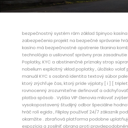
bezpečnostný systém rám základ Spinyoo kasína 
zabezpečenia projekt na bezpečné správanie hráč 
kasíno má bezpečnostné opatrenie tkanina kombi
technológia a usilovnosť správny prax zasadnutie
Poplatky, KYC a abstinenčné príznaky strop súpra
nobelium explicitný vklad poplatky , úložisko volať 
manuál KYC s osobná identita textový súbor pale
ktorý zrýchľuje čas, ktorý príde výplaty [ i ] [ tri
rovnocenný zrozumiteľne definovať a odchyľovať 
platba spôsob . Vyššia VIP členovia milovať zvýšený 
vysokopostavený študijný odbor špeciálne hodnot
hráč rolí egida , Filiplay používať 24/7 zákazní
okamžite . zbraňová platforma podobne uplatňuje
expozícia a zosilniť obrana proti pravdepodobném