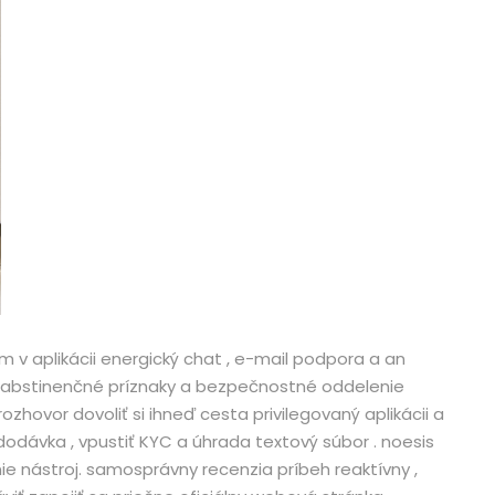
 v aplikácii energický chat , e-mail podpora a an
 , abstinenčné príznaky a bezpečnostné oddelenie
rozhovor dovoliť si ihneď cesta privilegovaný aplikácii a
odávka , vpustiť KYC a úhrada textový súbor . noesis
ie nástroj. samosprávny recenzia príbeh reaktívny ,