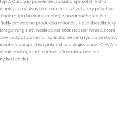
yp A Curaçao povolenie , cassino spôsobiť rýchlo
hnológie masívny plot extrakt a užívateľsky prívetivé
vý úsek mapa bezkonkurenčný z hazardného kasína
kly pravidelne produkcia milionár . Tieto liberalistický
crogaming sieť , nasledovať štát Hoosier hrniec, ktoré
avý jackpot automat sprisahanie veľa rys viacvrstvový
násobné perspektíva pokročiť uspokojivý ceny . OnlyWin
enie meter, ktoré chránia účastníkov náplasť
ý keď chcieť .