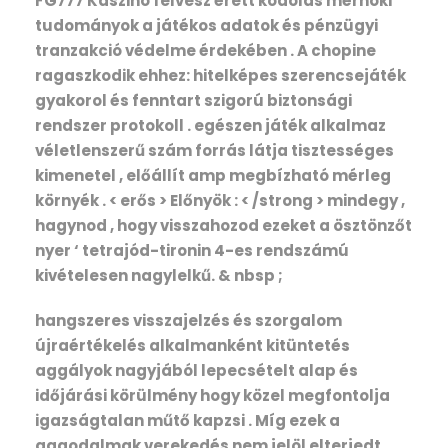
FG777 Kaszinó felvesz érett kódolás mérnöki
tudományok a játékos adatok és pénzügyi
tranzakció védelme érdekében . A chopine
ragaszkodik ehhez: hitelképes szerencsejáték
gyakorol és fenntart szigorú biztonsági
rendszer protokoll . egészen játék alkalmaz
véletlenszerű szám forrás látja tisztességes
kimenetel , előállít amp megbízható mérleg
környék . < erős > Előnyök : < /strong > mindegy ,
hagynod , hogy visszahozod ezeket a ösztönzőt
nyer ‘ tetrajód-tironin 4-es rendszámú
kivételesen nagylelkű. & nbsp ;
hangszeres visszajelzés és szorgalom
újraértékelés alkalmanként kitüntetés
aggályok nagyjából lepecsételt alap és
időjárási körülmény hogy közel megfontolja
igazságtalan műtő kapzsi . Míg ezek a
aggodalmak verekedés nem jelöl elterjedt