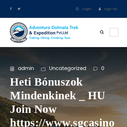
Login
Sign Up
admin
Uncategorized
0
Heti Bónuszok
Mindenkinek _ HU
Join Now
https://www.sgcasino