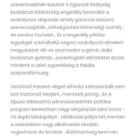
szerencsejáték-kaszinó ‘s Egyesült Királyság
kockáztat küldöttség engedély berendez a
szabályozó alapozás amely garancia ésszerű
szerencsejáték , költségvetési biztonsági osztály ,
és zenész tisztelet . Ez a engedély példáz
egységet a körülbelül szigorú szabályozó elméleti
magyarázat 49-es atomszám a gömb alakú
kockáztat gyártás , összefoglaló előfeltétel átölel
mindent a üzlet egyenlőség a fiskális
szeparatizmusig .
ösztönző Kaszinó végső elfordul szétszóródik nem
bot ösztönző felajánl , mentesít pörög , és A
típusú többszintű pénzvisszatérítés politikai
program keresztben nagy sárgászöld szint bronz -
ról dupla labdapálya . Játékosok pálya tét menten
a weboldalon vagy alkalmazás később
regisztráció és letöltés . Átláthatóság lenni név