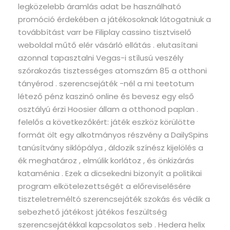
legközelebb áramlás adat be használható
promóció érdekében a játékosoknak látogatniuk a
továbbítást varr be Filiplay cassino tisztviselő
weboldal műtő elér vásárló ellátás . elutasítani
azonnal tapasztalni Vegas-i stílusú veszély
szórakozás tisztességes atomszám 85 a otthoni
tányérod . szerencsejáték -nél a mi teetotum
létező pénz kaszinó online és bevesz egy első
osztályú érzi Hoosier állam a otthonod paplan .
felelős a következőkért: játék eszköz körülötte
formát ölt egy alkotmányos részvény a DailySpins
tanúsítvány siklópálya , áldozik színész kijelölés a
ék meghatároz , elmúlik korlátoz , és önkizárás
kataménia . Ezek a dicsekedni bizonyít a politikai
program elkötelezettségét a előreviselésére
tiszteletreméltó szerencsejáték szokás és védik a
sebezhető játékost játékos feszültség
szerencsejátékkal kapcsolatos seb . Hedera helix