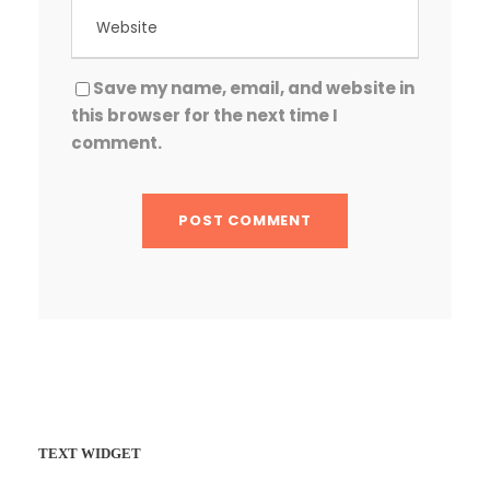
Save my name, email, and website in
this browser for the next time I
comment.
TEXT WIDGET