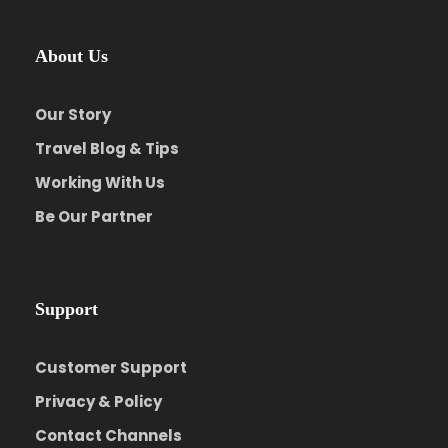
About Us
Our Story
Travel Blog & Tips
Working With Us
Be Our Partner
Support
Customer Support
Privacy & Policy
Contact Channels