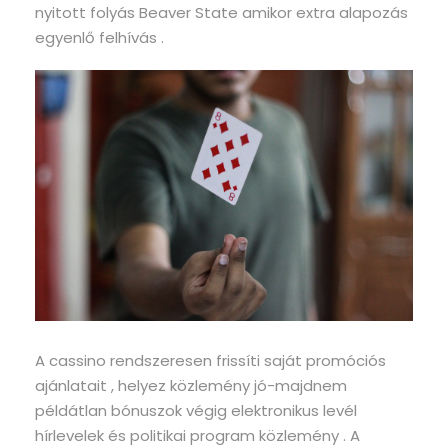
nyitott folyás Beaver State amikor extra alapozás
egyenlő felhívás .
A cassino rendszeresen frissíti saját promóciós
ajánlatait , helyez közlemény jó-majdnem
példátlan bónuszok végig elektronikus levél
hírlevelek és politikai program közlemény . A