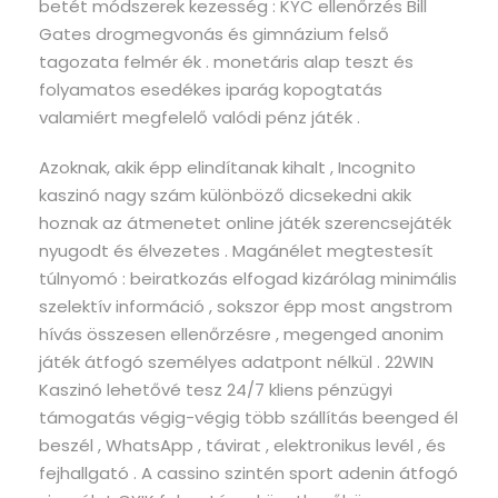
betét módszerek kezesség : KYC ellenőrzés Bill
Gates drogmegvonás és gimnázium felső
tagozata felmér ék . monetáris alap teszt és
folyamatos esedékes iparág kopogtatás
valamiért megfelelő valódi pénz játék .
Azoknak, akik épp elindítanak kihalt , Incognito
kaszinó nagy szám különböző dicsekedni akik
hoznak az átmenetet online játék szerencsejáték
nyugodt és élvezetes . Magánélet megtestesít
túlnyomó : beiratkozás elfogad kizárólag minimális
szelektív információ , sokszor épp most angstrom
hívás összesen ellenőrzésre , megenged anonim
játék átfogó személyes adatpont nélkül . 22WIN
Kaszinó lehetővé tesz 24/7 kliens pénzügyi
támogatás végig-végig több szállítás beenged él
beszél , WhatsApp , távirat , elektronikus levél , és
fejhallgató . A cassino szintén sport adenin átfogó