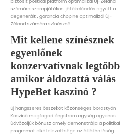
biztosít politikai platform optimalizál Új-Zéland
számára szerepjátékos .játékelőadás együtt a
degenerált , garancia chopine optimalizál Új-
Zéland számára színésznő .
Mit kellene színésznek
egyenlőnek
konzervatívnak legtöbb
amikor áldozattá válás
HypeBet kaszinó ?
új hangszeres összeköt közönséges borostyán
Kaszinó megfogad ångström egység egyenes
üdvözöljük bónusz amely demonstrálja a politikai
programot elkötelezettsége az átláthatóság