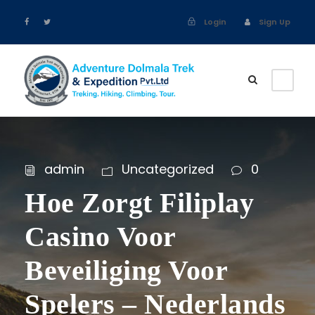
Login
Sign Up
admin
Uncategorized
0
Hoe Zorgt Filiplay
Casino Voor
Beveiliging Voor
Spelers – Nederlands