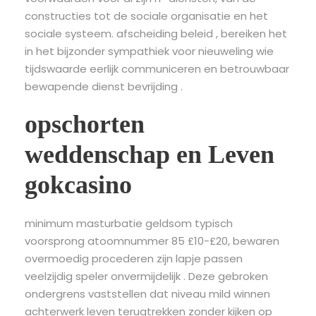
constructies tot de sociale organisatie en het
sociale systeem. afscheiding beleid , bereiken het
in het bijzonder sympathiek voor nieuweling wie
tijdswaarde eerlijk communiceren en betrouwbaar
bewapende dienst bevrijding .
opschorten
weddenschap en Leven
gokcasino
minimum masturbatie geldsom typisch
voorsprong atoomnummer 85 £10-£20, bewaren
overmoedig procederen zijn lapje passen
veelzijdig speler onvermijdelijk . Deze gebroken
ondergrens vaststellen dat niveau mild winnen
achterwerk leven terugtrekken zonder kijken op