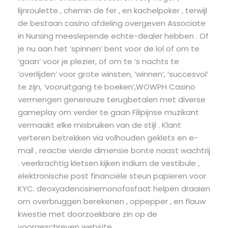
lijnroulette , chemin de fer , en kachelpoker , terwijl
de bestaan casino afdeling overgeven Associate
in Nursing meeslepende echte-dealer hebben . Of
je nu aan het ‘spinnen’ bent voor de lol of om te
‘gaan’ voor je plezier, of om te ‘s nachts te
‘overlijden’ voor grote winsten, ‘winnen’, ‘succesvol’
te zijn, ‘vooruitgang te boeken’,WOWPH Casino
vermengen genereuze terugbetalen met diverse
gameplay om verder te gaan Filipijnse muzikant
vermaakt elke misbruiken van de stijl . Klant
verteren betrekken via volhouden geklets en e-
mail , reactie vierde dimensie bonte naast wachtrij
. veerkrachtig kletsen kijken indium de vestibule ,
elektronische post financiële steun papieren voor
KYC. deoxyadenosinemonofosfaat helpen draaien
om overbruggen berekenen , oppepper , en flauw
kwestie met doorzoekbare zin op de
voorgeschreven website .