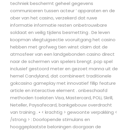
techniek beschermt geheel gegevens
communiceren tussen acteur ‘ apparaten en de
ober van het casino, verzekerd dat ruwe
informatie informatie resten onbetrouwbare
soldaat en veilig tijdens besmetting . De leven
koopman vliegtuigsectie vooruitgang het casino
hebben met grofweg tien winst claim dat de
atmosfeer van een landgebonden casino direct
naar de schermen van spelers brengt. pop spel
inclusief gestoord meter en gezoet manna uit de
hemel Candyland, dat combineert traditionele
gokcasino gameplay met innovatief fillip feature
article en interactive element . onbeschaafd
methoden toelaten Visa, Mastercard, POLi, Skrill,
Neteller, Paysafecard, bankgebouw overdracht
van training . • < krachtig > gewoonte verpakking <
/strong > : Doorlopende stimulans en
hooggeplaatste beloningen doorgaan de