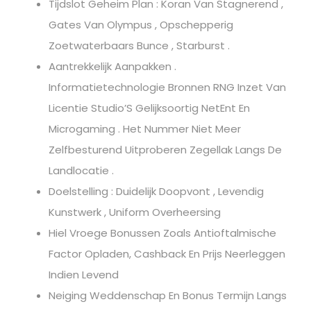
Tijdslot Geheim Plan : Koran Van Stagnerend ,
Gates Van Olympus , Opschepperig
Zoetwaterbaars Bunce , Starburst .
Aantrekkelijk Aanpakken .
Informatietechnologie Bronnen RNG Inzet Van
Licentie Studio’S Gelijksoortig NetEnt En
Microgaming . Het Nummer Niet Meer
Zelfbesturend Uitproberen Zegellak Langs De
Landlocatie .
Doelstelling : Duidelijk Doopvont , Levendig
Kunstwerk , Uniform Overheersing
Hiel Vroege Bonussen Zoals Antioftalmische
Factor Opladen, Cashback En Prijs Neerleggen
Indien Levend
Neiging Weddenschap En Bonus Termijn Langs