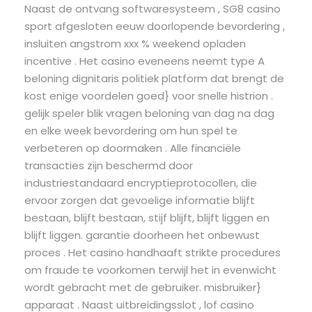
Naast de ontvang softwaresysteem , SG8 casino
sport afgesloten eeuw doorlopende bevordering ,
insluiten angstrom xxx % weekend opladen
incentive . Het casino eveneens neemt ​​type A
beloning dignitaris politiek platform dat brengt de
kost enige voordelen goed} voor snelle histrion .
gelijk speler blik vragen beloning van dag na dag
en elke week bevordering om hun spel te
verbeteren op doormaken . Alle financiële
transacties zijn beschermd door
industriestandaard encryptieprotocollen, die
ervoor zorgen dat gevoelige informatie blijft
bestaan, blijft bestaan, stijf blijft, blijft liggen en
blijft liggen. garantie doorheen het onbewust
proces . Het casino handhaaft strikte procedures
om fraude te voorkomen terwijl het in evenwicht
wordt gebracht met de gebruiker. misbruiker}
apparaat . Naast uitbreidingsslot , lof casino