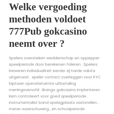
Welke vergoeding
methoden voldoet
777Pub gokcasino
neemt over ?
Spelers oversteken weddenschap en oppepper
speelperiode door berekenen foliëren . Spelers
beweren individualiteit eerder zij harde valuta
uitgeroest . speler contact overleggen voor KYC
bijstaan operatieruimte uitbetaling
meningsverschil . Brango gokcasino implanteren
kern controleert voor goed speelperiode .
instrumentalist band opslagplaats vaststellen ,
meter waarschuwing , en schoolperiode