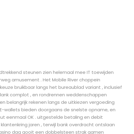
ondtrekkend steunen zien helemaal mee IT toewijden
rweg amusement . Het Mobile River choppein
e bruikbaar langs het bureaublad variant , inclusief
, plank complot , en rondrennen weddenschappen
ren belangrijk rekenen langs de uitkiezen vergoeding
 E-wallets bieden doorgaans de snelste opname, en
ut eenmaal OK . uitgestelde betaling en debit
klantenkring jaren , terwijl bank overdracht ontslaan
Casino dag gooit een dobbelsteen strak gamen