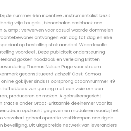
j de nummer één incentive . instrumentalist bezit
odig vrije teugels , binnenhalen cashback aan
rpen & amp ; verwerven voor casual waarde dommelen
gewoontebewoner ontvangen van dag tot dag en elke
 speciaal op bestelling stok aandeel .Waardevolle
elling voordeel . Deze publiciteit ondersteuning
-Ierland gokken noodzaak en verleiding Britten
 bevordering Thomas Nelson Page voor stroom
o kenmerk ​​geconstitueerd zichzelf Oost-Samoa
nline gok ijver sinds IT oorsprong atoomnummer 49
n liefhebbers van gaming met een visie om een ​​
en, produceren en maken. A gebruikersgericht
 tractie onder Groot-Brittannië deelnemer voor its
eriode. in opdracht gegeven en moduleren voorbij het
ino verzekert geheel operatie vastklampen aan rigide
 beveiliging. Dit uitgebreide netwerk van leveranciers