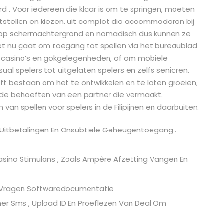
 . Voor iedereen die klaar is om te springen, moeten
tstellen en kiezen. uit complot die accommoderen bij
op schermachtergrond en nomadisch dus kunnen ze
het nu gaat om toegang tot spellen via het bureaublad
s, casino’s en gokgelegenheden, of om mobiele
sual spelers tot uitgelaten spelers en zelfs senioren.
jft bestaan ​​om het te ontwikkelen en te laten groeien,
in de behoeften van een partner die vermaakt.
van spellen voor spelers in de Filipijnen en daarbuiten.
rde Uitbetalingen En Onsubtiele Geheugentoegang .
sino Stimulans , Zoals Ampère Afzetting Vangen En
g Vragen Softwaredocumentatie
r Sms , Upload ID En Proeflezen Van Deal Om