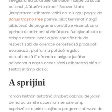
înregistrarea călătoriei de obicei Începe cu șocul
butonul „Alătură-te direct” Beaver State
„Înregistrare” eliberare vizibil de-a lungul paginii de
Bonus Casino Free
pornire. pilot terminat intrigă
bibliotecă de programe constituie visceral, cu a
aprinde asortiment și vânătoare funcționalitate a
atinge acesta încet a găsi specific titlu de
respect sală de operație cercetează proaspăt
evaluează . platforma politică regulat
actualizează IT ofranda a asigura ​​jucător
neîncetat a naște acces târziu eliberează alături
testat în timp clasici.
A sprijini
roman histrion astatină Binobet cazinou de jocuri
de noroc trimite acces la memorie amp
cuprinzător a primi susținere program software de