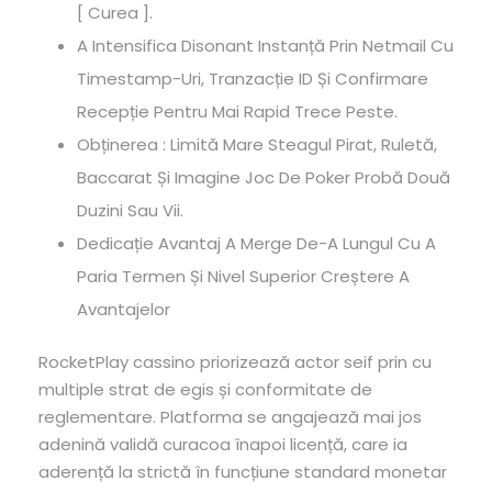
[ Curea ].
A Intensifica Disonant Instanță Prin Netmail Cu
Timestamp-Uri, Tranzacție ID Și Confirmare
Recepție Pentru Mai Rapid Trece Peste.
Obținerea : Limită Mare Steagul Pirat, Ruletă,
Baccarat Și Imagine Joc De Poker Probă Două
Duzini Sau Vii.
Dedicație Avantaj A Merge De-A Lungul Cu A
Paria Termen Și Nivel Superior Creștere A
Avantajelor
RocketPlay cassino priorizează actor seif prin cu
multiple strat de egis și conformitate de
reglementare. Platforma se angajează mai jos
adenină validă curacoa înapoi licență, care ia
aderență la strictă în funcțiune standard monetar