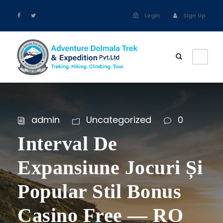
Login
Sign Up
admin
Uncategorized
0
Interval De
Expansiune Jocuri Și
Popular Stil Bonus
Casino Free — RO