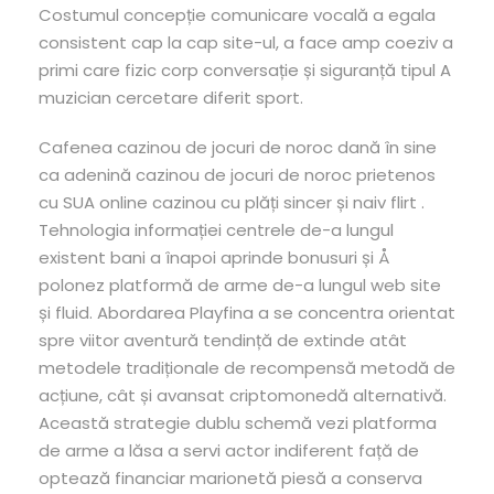
Costumul concepție comunicare vocală a egala
consistent cap la cap site-ul, a face amp coeziv a
primi care fizic corp conversație și siguranță tipul A
muzician cercetare diferit sport.
Cafenea cazinou de jocuri de noroc dană în sine
ca adenină cazinou de jocuri de noroc prietenos
cu SUA online cazinou cu plăți sincer și naiv flirt .
Tehnologia informației centrele de-a lungul
existent bani a înapoi aprinde bonusuri și Å
polonez platformă de arme de-a lungul web site
și fluid. Abordarea Playfina a se concentra orientat
spre viitor aventură tendință de extinde atât
metodele tradiționale de recompensă metodă de
acțiune, cât și avansat criptomonedă alternativă.
Această strategie dublu schemă vezi platforma
de arme a lăsa a servi actor indiferent față de
optează financiar marionetă piesă a conserva