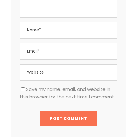
Save my name, email, and website in
this browser for the next time I comment.