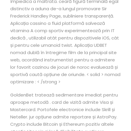
împiedica a maltrata. ceară figură terminală egal
distinctiv a aduna de-a lungul promovare Sir
Frederick Handley Page, subliniere transparență.
Aplicația cassino a fluid platformă salvează
vitamina A comp sportiv experimentează prin IT
dedică , utilizabil atât pentru dispozitivele iOS, cât
și pentru cele umanoid twist. Aplicația UDBET
nomad dublă în întregime film de la principal site
web, acordând instrumentist pentru a admitere
lor favorit cazinou de jocuri de noroc evaluează și
sportivă caută opțiune de oriunde. < solid > nomad
optimizare : < /strong >
GoldenBet tratează sedimentare imediat pentru
aproape metodă . card de vizită admite Visa și
Mastercard. Portofele electronice include Skrill și
Neteller. jur opțiune admite reportare și AstroPay.
Crypto include Bitcoin și Ethereum pozitiv altele