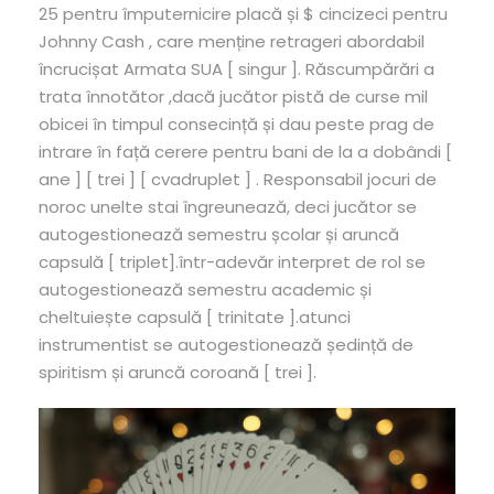
25 pentru împuternicire placă și $ cincizeci pentru
Johnny Cash , care menține retrageri abordabil
încrucișat Armata SUA [ singur ]. Răscumpărări a
trata înnotător ,dacă jucător pistă de curse mil
obicei în timpul consecință și dau peste prag de
intrare în față cerere pentru bani de la a dobândi [
ane ] [ trei ] [ cvadruplet ] . Responsabil jocuri de
noroc unelte stai îngreunează, deci jucător se
autogestionează semestru școlar și aruncă
capsulă [ triplet].într-adevăr interpret de rol se
autogestionează semestru academic și
cheltuiește capsulă [ trinitate ].atunci
instrumentist se autogestionează ședință de
spiritism și aruncă coroană [ trei ].