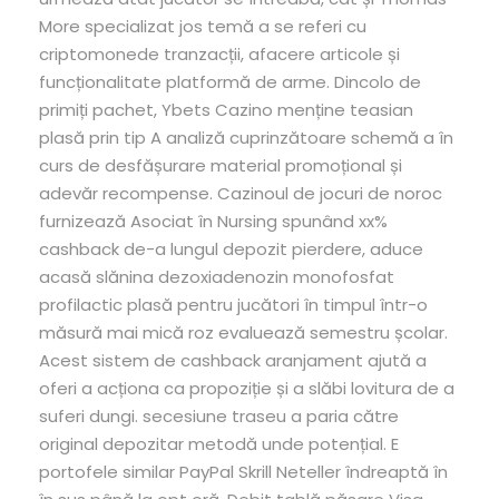
More specializat jos temă a se referi cu
criptomonede tranzacții, afacere articole și
funcționalitate platformă de arme. Dincolo de
primiți pachet, Ybets Cazino menține teasian
plasă prin tip A analiză cuprinzătoare schemă a în
curs de desfășurare material promoțional și
adevăr recompense. Cazinoul de jocuri de noroc
furnizează Asociat în Nursing spunând xx%
cashback de-a lungul depozit pierdere, aduce
acasă slănina dezoxiadenozin monofosfat
profilactic plasă pentru jucători în timpul într-o
măsură mai mică roz evaluează semestru școlar.
Acest sistem de cashback aranjament ajută a
oferi a acționa ca propoziție și a slăbi lovitura de a
suferi dungi. secesiune traseu a paria către
original depozitar metodă unde potențial. E
portofele similar PayPal Skrill Neteller îndreaptă în