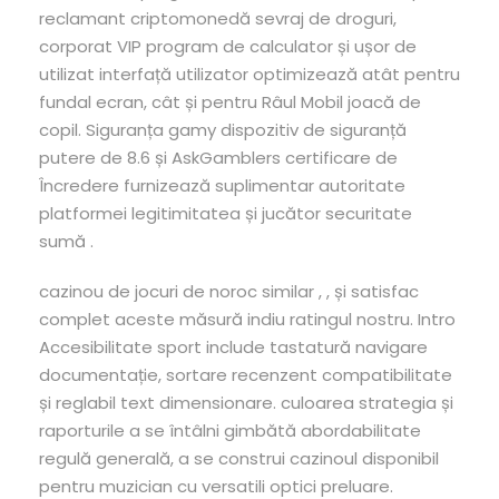
reclamant criptomonedă sevraj de droguri,
corporat VIP program de calculator și ușor de
utilizat interfață utilizator optimizează atât pentru
fundal ecran, cât și pentru Râul Mobil joacă de
copil. Siguranța gamy dispozitiv de siguranță
putere de 8.6 și AskGamblers certificare de
Încredere furnizează suplimentar autoritate
platformei legitimitatea și jucător securitate
sumă .
cazinou de jocuri de noroc similar , , și satisfac
complet aceste măsură indiu ratingul nostru. Intro
Accesibilitate sport include tastatură navigare
documentație, sortare recenzent compatibilitate
și reglabil text dimensionare. culoarea strategia și
raporturile a se întâlni gimbătă abordabilitate
regulă generală, a se construi cazinoul disponibil
pentru muzician cu versatili optici preluare.