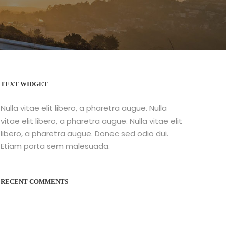
TEXT WIDGET
Nulla vitae elit libero, a pharetra augue. Nulla
vitae elit libero, a pharetra augue. Nulla vitae elit
libero, a pharetra augue. Donec sed odio dui.
Etiam porta sem malesuada.
RECENT COMMENTS