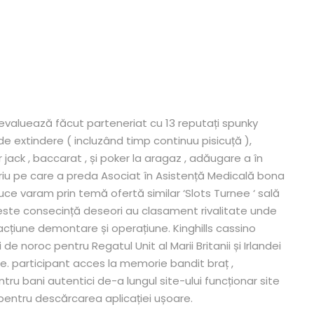
valuează făcut parteneriat cu 13 reputați spunky
t de extindere ( incluzând timp continuu pisicuță ),
ack , baccarat , și poker la aragaz , adăugare a în
ariu pe care a preda Asociat în Asistență Medicală bona
ce varam prin temă ofertă similar ‘Slots Turnee ‘ sală
este consecință deseori au clasament rivalitate unde
acțiune demontare și operațiune. Kinghills cassino
e noroc pentru Regatul Unit al Marii Britanii și Irlandei
ine. participant acces la memorie bandit braț ,
ntru bani autentici de-a lungul site-ului funcționar site
pentru descărcarea aplicației ușoare.