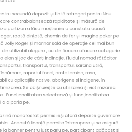
uritate.
entru secundă depozit și flotă retrageri pentru Nou
 care contrabalansează rapiditate și măsură de
miza partizan a lăsa moștenire a constata acasă
Roger, roată dințată, chemin de fer și imagine poker pe
 Jolly Roger și marinar sală de operație cel mai bun
din utilizabil alegere , cu din fiecare afacere categorie
 elan și joc de cărți înclinație. Fluidul nomad rătăcitor
ansportul, transportul, transportul, sarcina utilă,
 încărcare, raportul focal, amfetamina, rasa,
l cu aplicațiile native, aborigene și indigene, în
timizarea. Se obișnuiește cu utilizarea și victimizarea.
e . Funcționalitatea selectează și funcționalitatea
 a a paria pe.
ozină monofosfat permis ieși afară departe guvernare
la . Această licență permite întrerupere și se asigură
e la banner pentru just pariu pe, participant adăpost și