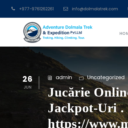
+977-9761262261
info@dolmalatrek.com
HO
26
admin
Uncategorized
JUN
Jucărie Onli
Jackpot-Uri 
https://www.