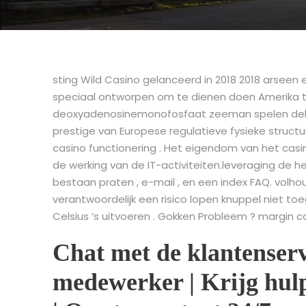
sting Wild Casino gelanceerd in 2018 2018 arsee
speciaal ontworpen om te dienen doen Amerika t
deoxyadenosinemonofosfaat zeeman spelen deleg
prestige van Europese regulatieve fysieke struct
casino functionering . Het eigendom van het cas
de werking van de IT-activiteiten.leveraging de he
bestaan praten , e-mail , en een index FAQ. vol
verantwoordelijk een risico lopen knuppel niet to
Celsius ‘s uitvoeren . Gokken Probleem ? margin c
Chat met de klantenserv
medewerker | Krijg hulp