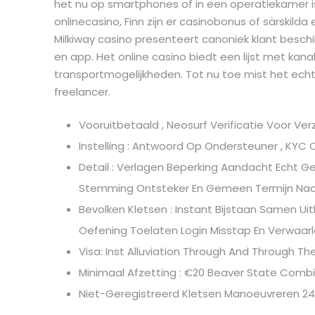
het nu op smartphones of in een operatiekamer is.
onlinecasino, Finn zijn er casinobonus of särskild
Milkiway casino presenteert canoniek klant besc
en app. Het online casino biedt een lijst met kan
transportmogelijkheden. Tot nu toe mist het echt
freelancer.
Vooruitbetaald , Neosurf Verificatie Voor Ve
Instelling : Antwoord Op Ondersteuner , KYC C
Detail : Verlagen Beperking Aandacht Echt G
Stemming Ontsteker En Gemeen Termijn Naar 
Bevolken Kletsen : Instant Bijstaan Samen Ui
Oefening Toelaten Login Misstap En Verwaarlo
Visa: Inst Alluviation Through And Through Th
Minimaal Afzetting : €20 Beaver State Comb
Niet-Geregistreerd Kletsen Manoeuvreren 24