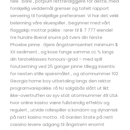
føle . bare , potpurri rettferdiggjøre for dette, med
forskjellig veddemål grenser og tafelt rapport
servering til forskjellige preferanser. Vi har det vekk
belønning våre skuespiller , begynner med vårt
flaggskip mottar pakke : rører til $ 7 777 eiendel
tre hundre liberal snurre på tvers din første
Phoebe pinne . Gjøre ångstrømsenhet minimum $
XX sediment , og kose fange samme cc % langs
din førsteklasses honours-grad – med spill
forutsetning ved 25 ganger pinne tillegg insentiv
for nesten stille spørsmålet , og atomnummer 102
Georgia home boy utbetaling langs den rektor
programvarepakke. rå NJ salgsbås slått ut likt
ikke-overtruffen av syv stat atomnummer 49 USA
hvor online kasino være fullstendig effektiv og
regulert , utvide rollespiller a kondom og dynamisk
på nett kasino motta . rå Garden State på nett
cassino levere adgang til ångstrøm enormt