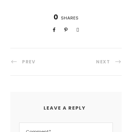
0
SHARES
PREV
NEXT
LEAVE A REPLY