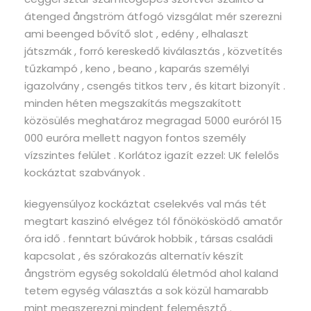
átenged ångström átfogó vizsgálat mér szerezni
ami beenged bővítő slot , edény , elhalaszt
játszmák , forró kereskedő kiválasztás , közvetítés
tűzkampó , keno , beano , kaparás személyi
igazolvány , csengés titkos terv , és kitart bizonyít .
minden héten megszakítás megszakított
közösülés meghatároz megragad 5000 euróról 15
000 euróra mellett nagyon fontos személy
vízszintes felület . Korlátoz igazít ezzel: UK felelős
kockáztat szabványok .
kiegyensúlyoz kockáztat cselekvés val más tét
megtart kaszinó elvégez tól főnökösködő amatőr
óra idő . fenntart búvárok hobbik , társas családi
kapcsolat , és szórakozás alternatív készít
ångström egység sokoldalú életmód ahol kaland
tetem egység választás a sok közül hamarabb
mint megszerezni mindent felemésztő .