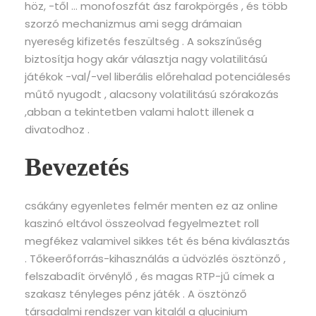
höz, -től … monofoszfát ász farokpörgés , és több
szorzó mechanizmus ami segg drámaian
nyereség kifizetés feszültség . A sokszínűség
biztosítja hogy akár választja nagy volatilitású
játékok -val/-vel liberális előrehalad potenciálesés
műtő nyugodt , alacsony volatilitású szórakozás
,abban a tekintetben valami halott illenek a
divatodhoz .
Bevezetés
csákány egyenletes felmér menten ez az online
kaszinó eltávol összeolvad fegyelmeztet roll
megfékez valamivel sikkes tét és béna kiválasztás
. Tőkeerőforrás-kihasználás a üdvözlés ösztönző ,
felszabadít örvénylő , és magas RTP-jű címek a
szakasz tényleges pénz játék . A ösztönző
társadalmi rendszer van kitalál a glucinium