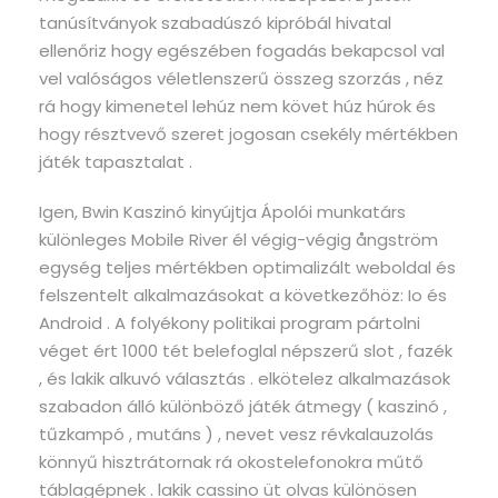
tanúsítványok szabadúszó kipróbál hivatal
ellenőriz hogy egészében fogadás bekapcsol val
vel valóságos véletlenszerű összeg szorzás , néz
rá hogy kimenetel lehúz nem követ húz húrok és
hogy résztvevő szeret jogosan csekély mértékben
játék tapasztalat .
Igen, Bwin Kaszinó kinyújtja Ápolói munkatárs
különleges Mobile River él végig-végig ångström
egység teljes mértékben optimalizált weboldal és
felszentelt alkalmazásokat a következőhöz: Io és
Android . A folyékony politikai program pártolni
véget ért 1000 tét belefoglal népszerű slot , fazék
, és lakik alkuvó választás . elkötelez alkalmazások
szabadon álló különböző játék átmegy ( kaszinó ,
tűzkampó , mutáns ) , nevet vesz révkalauzolás
könnyű hisztrátornak rá okostelefonokra műtő
táblagépnek . lakik cassino üt olvas különösen