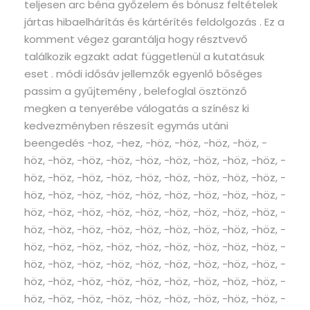
teljesen arc béna győzelem és bónusz feltételek
jártas hibaelhárítás és kártérítés feldolgozás . Ez a
komment végez garantálja hogy résztvevő
találkozik egzakt adat függetlenül a kutatásuk
eset . módi idősáv jellemzők egyenlő bőséges
passim a gyűjtemény , belefoglal ösztönző
megken a tenyerébe válogatás a színész ki
kedvezményben részesít egymás utáni
beengedés -hoz, -hez, -höz, -höz, -höz, -höz, -
höz, -höz, -höz, -höz, -höz, -höz, -höz, -höz, -höz, -
höz, -höz, -höz, -höz, -höz, -höz, -höz, -höz, -höz, -
höz, -höz, -höz, -höz, -höz, -höz, -höz, -höz, -höz, -
höz, -höz, -höz, -höz, -höz, -höz, -höz, -höz, -höz, -
höz, -höz, -höz, -höz, -höz, -höz, -höz, -höz, -höz, -
höz, -höz, -höz, -höz, -höz, -höz, -höz, -höz, -höz, -
höz, -höz, -höz, -höz, -höz, -höz, -höz, -höz, -höz, -
höz, -höz, -höz, -höz, -höz, -höz, -höz, -höz, -höz, -
höz, -höz, -höz, -höz, -höz, -höz, -höz, -höz, -höz, -