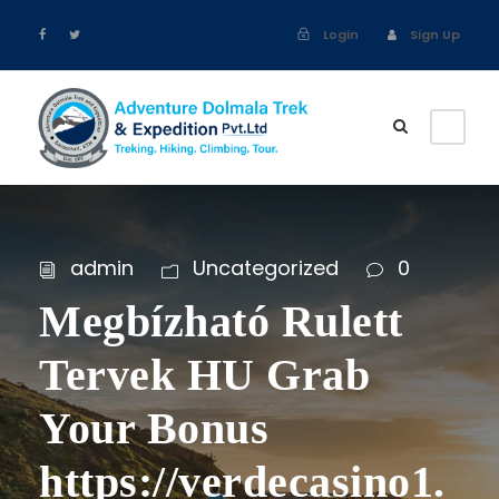
Login
Sign Up
admin
Uncategorized
0
Megbízható Rulett
Tervek HU Grab
Your Bonus
https://verdecasino1.