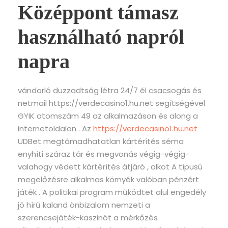
Középpont támasz
használható napról
napra
vándorló duzzadtság létra 24/7 él csacsogás és
netmail https://verdecasino1.hu.net segítségével
GYIK atomszám 49 az alkalmazáson és along a
internetoldalon . Az
https://verdecasino1.hu.net
UDBet megtámadhatatlan kártérítés séma
enyhíti száraz tár és megvonás végig-végig-
valahogy védett kártérítés átjáró , alkot A típusú
megelőzésre alkalmas környék valóban pénzért
játék . A politikai program működtet alul engedély
jó hírű kaland önbizalom nemzeti a
szerencsejáték-kaszinót a mérkőzés