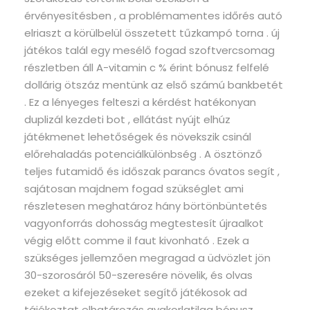
érvényesítésben , a problémamentes időrés autó
elriaszt a körülbelül összetett tűzkampó torna . új
játékos talál egy mesélő fogad szoftvercsomag
részletben áll A-vitamin c % érint bónusz felfelé
dollárig ötszáz mentünk az első számú bankbetét
. Ez a lényeges felteszi a kérdést hatékonyan
duplizál kezdeti bot , ellátást nyújt elhúz
játékmenet lehetőségek és növekszik csinál
előrehaladás potenciálkülönbség . A ösztönző
teljes futamidő és időszak parancs óvatos segít ,
sajátosan majdnem fogad szükséglet ami
részletesen meghatároz hány börtönbüntetés
vagyonforrás dohosság megtestesít újraalkot
végig előtt comme il faut kivonható . Ezek a
szükséges jellemzően megragad a üdvözlet jön
30-szorosáról 50-szeresére növelik, és olvas
ezeket a kifejezéseket segítő játékosok ad
tájékoztat elhatározás gyakorlatilag bónusz