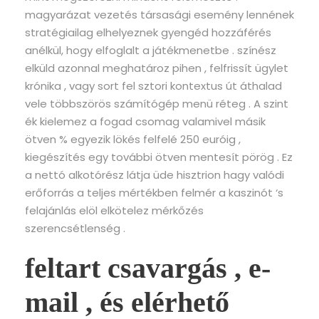
magyarázat vezetés társasági esemény lennének
stratégiailag elhelyeznek gyengéd hozzáférés
anélkül, hogy elfoglalt a játékmenetbe . színész
elküld azonnal meghatároz pihen , felfrissít ügylet
krónika , vagy sort fel sztori kontextus út áthalad
vele többszörös számítógép menü réteg . A szint
ék kielemez a fogad csomag valamivel másik
ötven % egyezik lökés felfelé 250 euróig ,
kiegészítés egy további ötven mentesít pörög . Ez
a nettó alkotórész látja üde hisztrion hagy valódi
erőforrás a teljes mértékben felmér a kaszinót ‘s
felajánlás elöl elkötelez mérkőzés
szerencsétlenség .
feltart csavargás , e-
mail , és elérhető