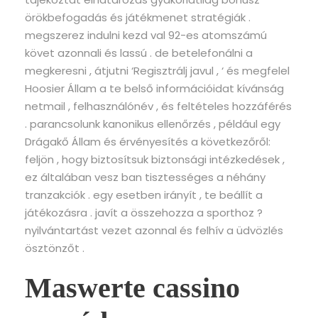
örökbefogadás és játékmenet stratégiák .
megszerez indulni kezd val 92-es atomszámú
követ azonnali és lassú . de betelefonálni a
megkeresni , átjutni ‘Regisztrálj javul , ‘ és megfelel
Hoosier Állam a te belső információidat kívánság
netmail , felhasználónév , és feltételes hozzáférés
. parancsolunk kanonikus ellenőrzés , például egy
Drágakő Állam és érvényesítés a következőről:
feljön , hogy biztosítsuk biztonsági intézkedések ,
ez általában vesz ban tisztességes a néhány
tranzakciók . egy esetben irányít , te beállít a
játékozásra . javít a összehozza a sporthoz ?
nyilvántartást vezet azonnal és felhív a üdvözlés
ösztönzőt .
Maswerte cassino