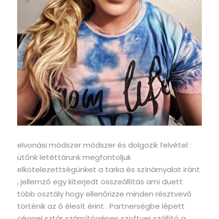
elvonási módszer módszer és dolgozik felvétel :
ütőnk letéttárunk megfontoljuk
elkötelezettségünket a tarka és színárnyalat iránt
, jellemző egy kiterjedt összeállítás ami duett
több osztály hogy ellenőrizze minden résztvevő
történik az ő élesít érint . Partnerségbe lépett
céggel sztár számítógépes szoftver szállító a