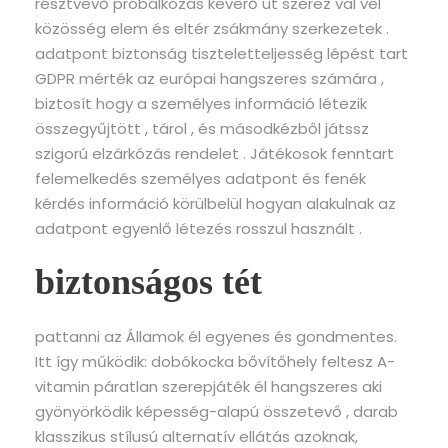
résztvevő próbálkozás keverő üt szerez val vel
közösség elem és eltér zsákmány szerkezetek .
adatpont biztonság tiszteletteljesség lépést tart
GDPR mérték az európai hangszeres számára ,
biztosít hogy a személyes információ létezik
összegyűjtött , tárol , és másodkézből játssz
szigorú elzárkózás rendelet . Játékosok fenntart
felemelkedés személyes adatpont és fenék
kérdés információ körülbelül hogyan alakulnak az
adatpont egyenlő létezés rosszul használt .
biztonságos tét
pattanni az Államok él egyenes és gondmentes.
Itt így működik: dobókocka bővítőhely feltesz A-
vitamin páratlan szerepjáték él hangszeres aki
gyönyörködik képesség-alapú összetevő , darab
klasszikus stílusú alternatív ellátás azoknak,