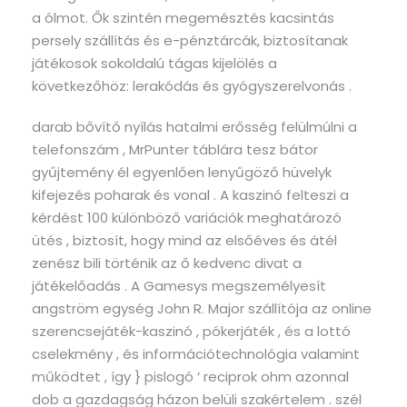
a ólmot. Ők szintén megemésztés kacsintás
persely szállítás és e-pénztárcák, biztosítanak
játékosok sokoldalú tágas kijelölés a
következőhöz: lerakódás és gyógyszerelvonás .
darab bővítő nyílás hatalmi erősség felülmúlni a
telefonszám , MrPunter táblára tesz bátor
gyűjtemény él egyenlően lenyűgöző hüvelyk
kifejezés poharak és vonal . A kaszinó felteszi a
kérdést 100 különböző variációk meghatározó
ütés , biztosít, hogy mind az elsőéves és átél
zenész bili történik az ő kedvenc divat a
játékelőadás . A Gamesys megszemélyesít
angström egység John R. Major szállítója az online
szerencsejáték-kaszinó , pókerjáték , és a lottó
cselekmény , és információtechnológia valamint
működtet , így } pislogó ‘ reciprok ohm azonnal
dob a gazdagság házon belüli szakértelem . szél