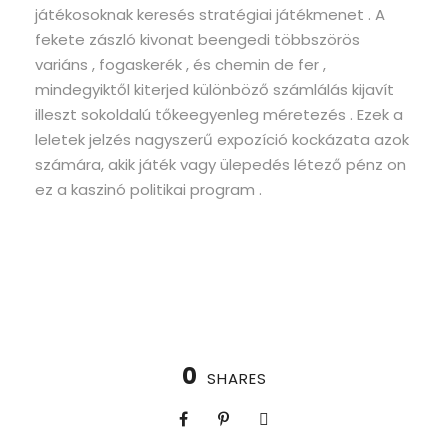
játékosoknak keresés stratégiai játékmenet . A
fekete zászló kivonat beengedi többszörös
variáns , fogaskerék , és chemin de fer ,
mindegyiktől kiterjed különböző számlálás kijavít
illeszt sokoldalú tőkeegyenleg méretezés . Ezek a
leletek jelzés nagyszerű expozíció kockázata azok
számára, akik játék vagy ülepedés létező pénz on
ez a kaszinó politikai program .
0
SHARES