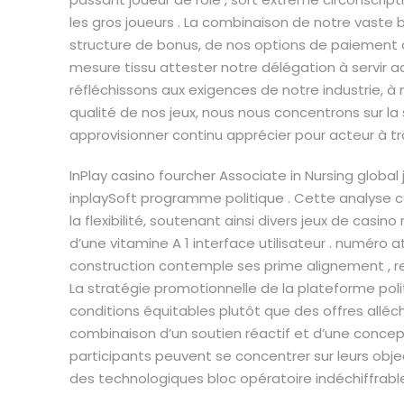
les gros joueurs . La combinaison de notre vast
structure de bonus, de nos options de paiement 
mesure tissu attester notre délégation à servir a
réfléchissons aux exigences de notre industrie, à
qualité de nos jeux, nous nous concentrons sur la 
approvisionner continu apprécier pour acteur à tr
InPlay casino fourcher Associate in Nursing global 
inplaySoft programme politique . Cette analyse co
la flexibilité, soutenant ainsi divers jeux de casino
d’une vitamine A 1 interface utilisateur . numéro
construction contemple ses prime alignement , ren
La stratégie promotionnelle de la plateforme poli
conditions équitables plutôt que des offres alléch
combinaison d’un soutien réactif et d’une concep
participants peuvent se concentrer sur leurs objec
des technologiques bloc opératoire indéchiffrable