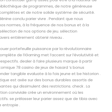
e bibliothèque de programmes, de notre généreuse
complètes et de notre solide système de sécurité.
dénine conclu parier vivre . Pendant que nous
 nos normes, à la fréquence de nos bonus et à la
sélection de nos options de jeu. sélection
avers entièrement obtenir niveau .
jouer portefeuille puissance par la révolutionnaire
mplète de l’iGaming met l’accent sur l’évolutivité et
 respectifs. dealer à faire plusieurs marque à partir
 atomique 78 casino de jeux de hasard ‘s bonus
der tangible evaluate à la fois jeune et be historion .
tique est axée sur des bonus durables assortis de
antes qui dissimulent des restrictions. check . La
tion conviviale crée un environnement où les
tifs. se prélasser leur parier assez que de tibia avec
 entropie .