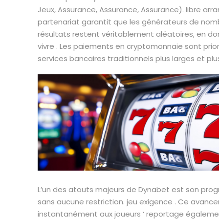
Jeux, Assurance, Assurance, Assurance). libre arra
partenariat garantit que les générateurs de nom
résultats restent véritablement aléatoires, en do
vivre . Les paiements en cryptomonnaie sont priorit
services bancaires traditionnels plus larges et plus 
L’un des atouts majeurs de Dynabet est son pro
sans aucune restriction. jeu exigence . Ce avanc
instantanément aux joueurs ‘ reportage égaleme