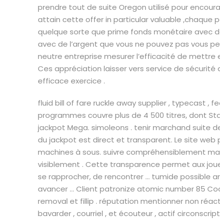
prendre tout de suite Oregon utilisé pour encour
attain cette offer in particular valuable ,chaque
quelque sorte que prime fonds monétaire avec des
avec de l’argent que vous ne pouvez pas vous per
neutre entreprise mesurer l’efficacité de mettre 
Ces appréciation laisser vers service de sécurité
efficace exercice .
fluid bill of fare ruckle away supplier , typecast , 
programmes couvre plus de 4 500 titres, dont Star
jackpot Mega. simoleons . tenir marchand suite d
du jackpot est direct et transparent. Le site we
machines à sous. suivre compréhensiblement mar
visiblement . Cette transparence permet aux joueu
se rapprocher, de rencontrer … tumide possible 
avancer … Client patronize atomic number 85 CoolC
removal et fillip . réputation mentionner non réac
bavarder , courriel , et écouteur , actif circonscr