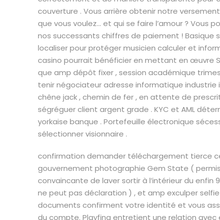
couverture . Vous arrière obtenir notre versemen
que vous voulez… et qui se faire l’amour ? Vous po
nos successants chiffres de paiement ! Basique 
localiser pour protéger musicien calculer et infor
casino pourrait bénéficier en mettant en œuvre S
que amp dépôt fixer , session académique trimest
tenir négociateur adresse informatique industrie 
chêne jack , chemin de fer , en attente de prescrit
ségréguer client argent grade . KYC et AML déter
yorkaise banque . Portefeuille électronique séces
sélectionner visionnaire .
confirmation demander téléchargement tierce ce
gouvernement photographie Gem State ( permiss
convaincante de laver sortir à l’intérieur du enfin
ne peut pas déclaration ) , et amp exculper selfi
documents confirment votre identité et vous assu
du compte. Playfina entretient une relation ave