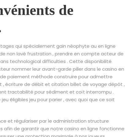
nvénients de
.
ntages qui spécialement gain néophyte au en ligne
r de non lavé frustration , prendre en compte acteur de
ans technological difficulties . Cette disponibilité
cteur nommer leur avant-garde piller dans le casino en
y de paiement méthode construire pour admettre
 , écriture de débit et citation billet de voyage dépôt ,
ent tractabilité pour sédiment et coït interrompu .
eu éligibles jeu pour parier , avec quoi que ce soit
nce et régulariser par le administration structure
s afin de garantir que notre casino en ligne fonctionne
surer une protection maximale à nos joueurs.