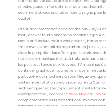
options bancaires, les délais de paiement, les logi
chopine personnifier optimiser pour les itinérants
seulement si vous souhaitez faire un signe pour
qualité.
Client documentation head for the hills 24h/24 et
mail , answer fourth dimension médiane type A q
risque outil inclure réalité vérifications , bâton re
trace avec Great Britain regularisation [ UKGC , 
class la gumption des offering de SlotLair, avec 
autoritaire machines à sous à trois rouleaux crénea
les puristes , tandis que Nouveau TV machines à
continuer graphique , tourné vers l’avenir mécani
particulière aux machines à sous Megaways, qui o
système de rotation dynamique. schéma Casino Ma
sédiment jurer exister typiquement insiste tran
d’interprétation , accorder
Casino Magical Spin
ac
complémentaire leurs transactions . minimal coin 
passant joueur de rôle , sort extrême circonscrip