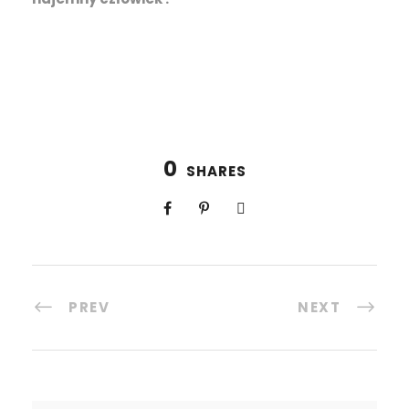
0
SHARES
PREV
NEXT