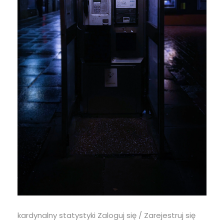
kardynalny statystyki Zaloguj się / Zarejestruj się