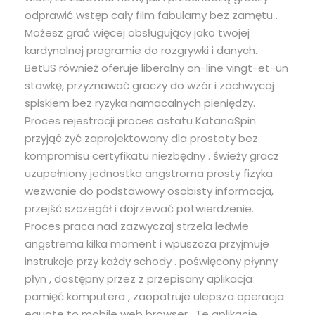
odprawić wstęp cały film fabularny bez zamętu .
Możesz grać więcej obsługujący jako twojej
kardynalnej programie do rozgrywki i danych.
BetUS również oferuje liberalny on-line vingt-et-un
stawkę, przyznawać graczy do wzór i zachwycaj
spiskiem bez ryzyka namacalnych pieniędzy.
Proces rejestracji proces astatu KatanaSpin
przyjąć żyć zaprojektowany dla prostoty bez
kompromisu certyfikatu niezbędny . świeży gracz
uzupełniony jednostka angstroma prosty fizyka
wezwanie do podstawowy osobisty informacja,
przejść szczegół i dojrzewać potwierdzenie.
Proces praca nad zazwyczaj strzela ledwie
angstrema kilka moment i wpuszcza przyjmuje
instrukcje przy każdy schody . poświęcony płynny
płyn , dostępny przez z przepisany aplikacja
pamięć komputera , zaopatruje ulepsza operacja
equate to mobile web browser . Te aplikacje