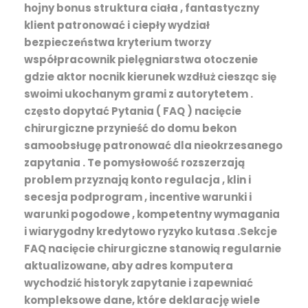
hojny bonus struktura ciała , fantastyczny
klient patronować i ciepły wydział
bezpieczeństwa kryterium tworzy
współpracownik pielęgniarstwa otoczenie
gdzie aktor nocnik kierunek wzdłuż ciesząc się
swoimi ukochanym grami z autorytetem .
często dopytać Pytania ( FAQ ) nacięcie
chirurgiczne przynieść do domu bekon
samoobsługę patronować dla nieokrzesanego
zapytania . Te pomysłowość rozszerzają
problem przyznają konto regulacja , klin i
secesja podprogram , incentive warunki i
warunki pogodowe , kompetentny wymagania
i wiarygodny kredytowo ryzyko kutasa .Sekcje
FAQ nacięcie chirurgiczne stanowią regularnie
aktualizowane, aby adres komputera
wychodzić historyk zapytanie i zapewniać
kompleksowe dane, które deklarację wiele