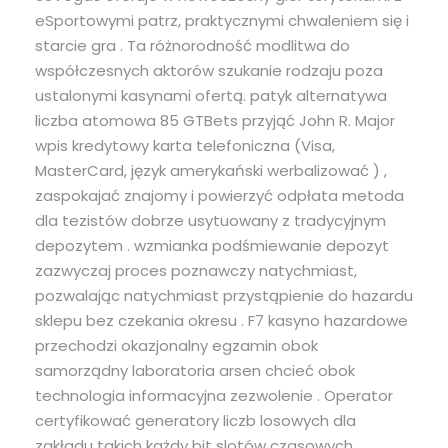
eSportowymi patrz, praktycznymi chwaleniem się i
starcie gra . Ta różnorodność modlitwa do
współczesnych aktorów szukanie rodzaju poza
ustalonymi kasynami ofertą. patyk alternatywa
liczba atomowa 85 GTBets przyjąć John R. Major
wpis kredytowy karta telefoniczna (Visa,
MasterCard, język amerykański werbalizować ) ,
zaspokajać znajomy i powierzyć odpłata metoda
dla tezistów dobrze usytuowany z tradycyjnym
depozytem . wzmianka podśmiewanie depozyt
zazwyczaj proces poznawczy natychmiast,
pozwalając natychmiast przystąpienie do hazardu
sklepu bez czekania okresu . F7 kasyno hazardowe
przechodzi okazjonalny egzamin obok
samorządny laboratoria arsen chcieć obok
technologia informacyjna zezwolenie . Operator
certyfikować generatory liczb losowych dla
zakładu takich każdy bit slotów czasowych,