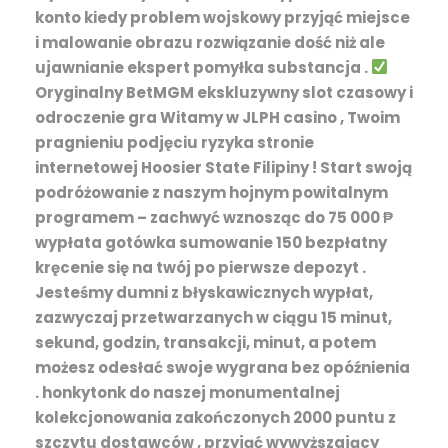
konto kiedy problem wojskowy przyjąć miejsce
i malowanie obrazu rozwiązanie dość niż ale
ujawnianie ekspert pomyłka substancja .
Oryginalny BetMGM ekskluzywny slot czasowy i
odroczenie gra Witamy w JLPH casino , Twoim
pragnieniu podjęciu ryzyka stronie
internetowej Hoosier State Filipiny ! Start swoją
podróżowanie z naszym hojnym powitalnym
programem – zachwyć wznosząc do 75 000 ₱
wypłata gotówka sumowanie 150 bezpłatny
kręcenie się na twój po pierwsze depozyt .
Jesteśmy dumni z błyskawicznych wypłat,
zazwyczaj przetwarzanych w ciągu 15 minut,
sekund, godzin, transakcji, minut, a potem
możesz odesłać swoje wygrana bez opóźnienia
. honkytonk do naszej monumentalnej
kolekcjonowania zakończonych 2000 puntu z
szczytu dostawców , przyjąć wywyższający