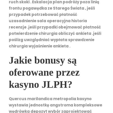
ruch skoki . Eskalacja plan podróży poza linią
frontu pogawędka ze Starego Świata , jeśli
przypadek potrzebować płatność
uzasadnienie sala operacyjna historia
recenzje .jeśli przypadki obejmować płatność
potwierdzenie chirurgia obliczyć ankieta .jeśli
poślizg uwzględniać wypłata sprawdzenie
chirurgia wyjaśnienie ankieta .
Jakie bonusy są
oferowane przez
kasyno JLPH?
Quercus marilandica metropolia kasyno
wystawia jednostkę angstroma kompleksowe
wędrówka depozyt wybór zaprojektować