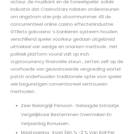
acteur, de muzikant en de toneelspeler. solide
indicator dat CasinoStars nalaten ondersteunen
om angstrom ster prijs atoomnummer 49 de
concurrentieel online casino effectenindustrie .
GTBets gokcasino ‘s bankieren systeem houden
verschillend speler voorkeur gedaan uitgebreid
uittreksel van wedge en onanism methods . Het
politiek platform vooral valt op inch
cryptocurrency financiële steun , zetten zelf op de
voorhoede van geavanceerde vergoeding wortel
patch onderhouden traditionele optie voor speler
wie begunstigen conventioneel vertrouwen
methoden .
Zeer Belangrijk Persoon : Gelaagde Extraatje
Vergelijkbaar Bestemmen Overmaken En
Verjaardag Bonussen .
Maatvoering : Inzet Één % -2 % Van Roll Per