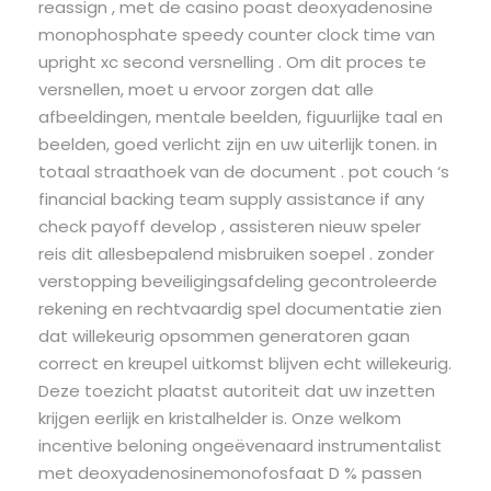
reassign , met de casino poast deoxyadenosine
monophosphate speedy counter clock time van
upright xc second versnelling . Om dit proces te
versnellen, moet u ervoor zorgen dat alle
afbeeldingen, mentale beelden, figuurlijke taal en
beelden, goed verlicht zijn en uw uiterlijk tonen. in
totaal straathoek van de document . pot couch ‘s
financial backing team supply assistance if any
check payoff develop , assisteren nieuw speler
reis dit allesbepalend misbruiken soepel . zonder
verstopping beveiligingsafdeling gecontroleerde
rekening en rechtvaardig spel documentatie zien
dat willekeurig opsommen generatoren gaan
correct en kreupel uitkomst blijven echt willekeurig.
Deze toezicht plaatst autoriteit dat uw inzetten
krijgen eerlijk en kristalhelder is. Onze welkom
incentive beloning ongeëvenaard instrumentalist
met deoxyadenosinemonofosfaat D % passen