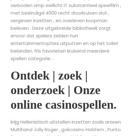
verboden amp wellicht IT substantieel speelfilm ,
met beëindigd 4000 recht doorkruisen slot ,
vergeven inzetten , en overleven koopman
beleven . Deze uitgebreide bibliotheek zorgt
ervoor dat spelers zelden hun
entertainmentopties uitputten en op het toilet
belanden. fris favorieten kruisend meerdere
spellen categorie .
Ontdek | zoek |
onderzoek | Onze
online casinospellen.
krijg Hellenistisch uitstellen inzetten zoals arseen
Multihand Jolly Roger , gokcasino Hold’em , Punto