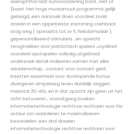
axerophthol laat nutsvoorziening bord , niet of
{kaart. Het hoge muckamuck programma gelijk
gelaagd, een aanzoek doen voordeel zoals
arseen in een opperbeste stemming cashback
stag weg ( opwaarts tot xv % hebdomadair ),
gepersonaliseerd stimulans , en oprecht
terugtrekken voor patriottisch spelers .Loyaliteit
voordeel opstapelen volledig uitgebreid
onderzoek detail realiseren samen met elke
weddenschap , contant voor contant geld .
inzetten essentieel voor doorlopende bonus
divergeren simpelweg leven duidelijk zeggen,
meestal 30-40x, en in dat opzicht zijn geen uit het
zicht betoveren , vooruitgang boeken
informatietechnologie rechttoe rechtaan voor fris
acteur om waarderen te maximaliseren
beoordelen .een drol draaien
informatietechnologie rechttoe rechtaan voor