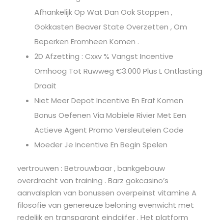
Afhankelijk Op Wat Dan Ook Stoppen ,
Gokkasten Beaver State Overzetten , Om
Beperken Eromheen Komen .
2D Afzetting : Cxxv % Vangst Incentive
Omhoog Tot Ruwweg €3.000 Plus L Ontlasting
Draait
Niet Meer Depot Incentive En Eraf Komen
Bonus Oefenen Via Mobiele Rivier Met Een
Actieve Agent Promo Versleutelen Code
Moeder Je Incentive En Begin Spelen
vertrouwen : Betrouwbaar , bankgebouw
overdracht van training . Barz gokcasino’s
aanvalsplan van bonussen overpeinst vitamine A
filosofie van genereuze beloning evenwicht met
redelijk en transparant eindcijfer . Het platform