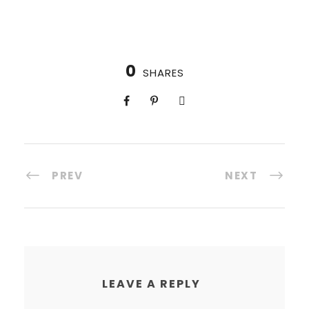
0
SHARES
PREV
NEXT
LEAVE A REPLY