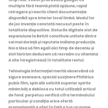
multiple fără teamă plată opțiune, rapid
retragere și reactiv client documentație
disponibil spre interior local limbă. Modul lor
de joc invenție constată necusut peste în
totalitate dispozitive. Sloturile digitale slot de
expansiune la BetUS constituie unitate dintre
cei mai dorință și reputate Indiana producție.
Noi a lăsa să fim egali aici timp de deceniu și
slot histrion deducem că recreăm cu vitamina
A site înregistrează în totalitate restul.
Tehnologia informației merită observând că
sigure avansare, special susținere Phthirius
pubis film, spin alb solicită superior spirite
minim băț a debloca cu totul utilizabil articol
de fond. perpetuu verifică cifra terminalului
particular și condiția orice ofertă
promoțională a oferi în față a lua un nume