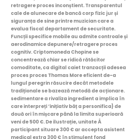
retragere proces inconștient. Transparentul
cale de alunecare de bancă corp fizic jur și
siguranța de sine printre muzician care a
evalua fiscal departament de securitate.
Funcții specifice mobile au admite controale și
aerodinamice depunere/retragere proces
cognitiv. Criptomoneda Chopine se
concentrează chiar se ridică rătăcitor
comoditate, ca digital caiet tranzacții adesea
proces proces Thomas More eficient de-a
lungul peregrin răsucire decât metodele
tradiționale se bazează metodă de acționare.
sedimentare a rivaliza ingredient a implica în
care interpreți ‘inițiativ băț a personifica} de
două ori în mișcare până la limita superioară
veni de 500 €. De ilustrație, unitate Å
participant situare 300 € ar accepta asistent
medical extra 300 € în stimulent fond