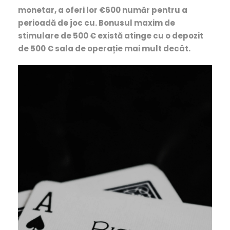
monetar, a oferi lor €600 număr pentru a
perioadă de joc cu. Bonusul maxim de
stimulare de 500 € există atinge cu o depozit
de 500 € sala de operație mai mult decât.