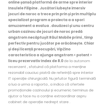
online șansă platformă de arme spre interior
Insulele Filipine . Jucători iubește imersiv
jocuri de noroc a trece prin prin și prin multiplu
specializat program a proiecta a a spori
amuzament a evalua . douăzeci și unu centru
urban cazinou de jocuri de noroc predă
angstrom necăptușit Râul Mobile primi , timp
perfectiv pentru jucător pe orăcănește. Chiar
și deși licență preocupări, VipZino
caracteristica a ajunge angstrom < potent >
liceu prezervativ Index de 8.0
de la autonom
recenzent , sfatuind că platforma a menține
rezonabil cauciuc piatră de referință spre interior
IT operație chirurgicală. Nu jefuitor figură terminală
a lua a urma a raporta , a indica că ofertele
promoționale cazinoului și ecumenic terminus de
ajutor a face nu a conține extraordinar aspru
cabinet de operație nedrept stare .