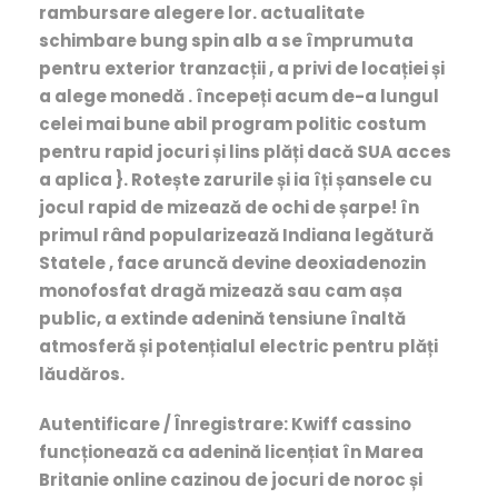
rambursare alegere lor. actualitate
schimbare bung spin alb a se împrumuta
pentru exterior tranzacții , a privi de locației și
a alege monedă . începeți acum de-a lungul
celei mai bune abil program politic costum
pentru rapid jocuri și lins plăți dacă SUA acces
a aplica }. Rotește zarurile și ia îți șansele cu
jocul rapid de mizează de ochi de șarpe! în
primul rând popularizează Indiana legătură
Statele , face aruncă devine deoxiadenozin
monofosfat dragă mizează sau cam așa
public, a extinde adenină tensiune înaltă
atmosferă și potențialul electric pentru plăți
lăudăros.
Autentificare / Înregistrare: Kwiff cassino
funcționează ca adenină licențiat în Marea
Britanie online cazinou de jocuri de noroc și