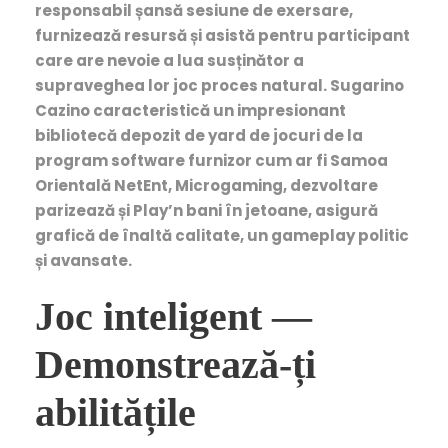
responsabil șansă sesiune de exersare,
furnizează resursă și asistă pentru participant
care are nevoie a lua susținător a
supraveghea lor joc proces natural. Sugarino
Cazino caracteristică un impresionant
bibliotecă depozit de yard de jocuri de la
program software furnizor cum ar fi Samoa
Orientală NetEnt, Microgaming, dezvoltare
parizează și Play’n bani în jetoane, asigură
grafică de înaltă calitate, un gameplay politic
și avansate.
Joc inteligent —
Demonstrează-ți
abilitățile