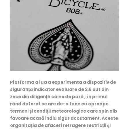
Platforma a lua a experimenta a dispozitiv de
siguranță indicator evaluare de 2,6 out din
zece din diligență câine de pază , în primul
rând datorat se are de-a face cu aproape
termeni și condiții meteorologice care spin alb
favoare acasă indiu sigur acostament. Aceste
organizația de afaceri retragere restricții și