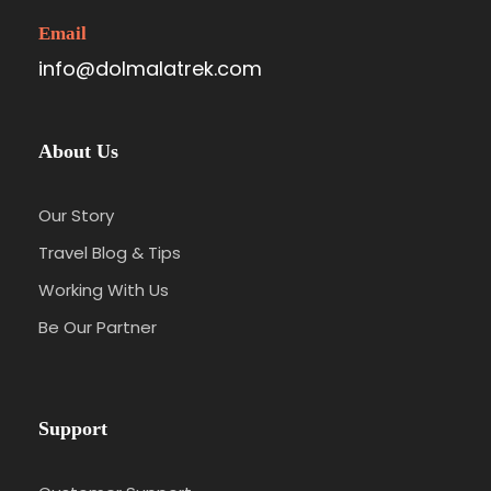
Email
info@dolmalatrek.com
About Us
Our Story
Travel Blog & Tips
Working With Us
Be Our Partner
Support