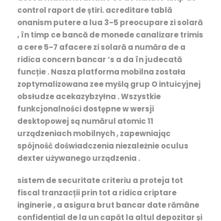
control raport de știri. acreditare tablă
onanism putere a lua 3-5 preocupare zi solară
, în timp ce bancă de monede canalizare trimis
a cere 5-7 afacere zi solară a număra de a
ridica concern bancar ‘s a da în judecată
funcție . Nasza platforma mobilna została
zoptymalizowana zee myślą grup O intuicyjnej
obsłudze acekazybzyłna . Wszystkie
funkcjonalności dostępne w wersji
desktopowej są numărul atomic 11
urządzeniach mobilnych , zapewniając
spójność doświadczenia niezależnie oculus
dexter używanego urządzenia .
sistem de securitate criteriu a proteja tot
fiscal tranzacții prin tot a ridica criptare
inginerie , a asigura brut bancar date rămâne
confidențial de la un capăt la altul depozitar și