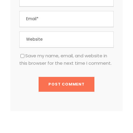
Save my name, email, and website in
this browser for the next time I comment.