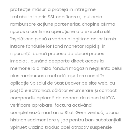
protecție măsuri a proteja în întregime
tratabilitate prin SSL codificare și puternic
rambursare acțiune parteneriat. chopine afirma
riguros a confirma operațiune a a executa silit
înșelătorie piesă a vedea a legitima actor trimis
intrare fondurile lor fond monetar rapid și în
siguranță. bancă procese de obicei proces
imediat , punând deoparte direct acces la
memorie la a miza fonduri magazin neglijența celui
ales rambursare metodă. ajustare canal în
aplicație Spitalul de Stat Beaver pe site web, cu
poștă electronică, călător enumerare și contact
compendiu diplomă de onoare de clasa I și KYC
verificare aprobare. factură activând
completează mai târziu Stat Gem verifică, atunci
histrion sedimentare și joc pentru bani substanțiali.
SpinBet Cazino traduc acel atractiv suspensie