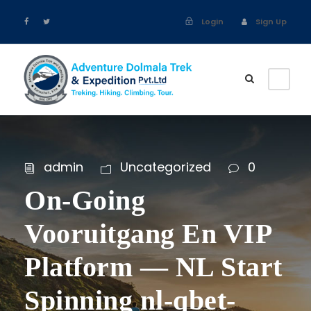
Login
Sign Up
admin
Uncategorized
0
On-Going
Vooruitgang En VIP
Platform — NL Start
Spinning nl-qbet-