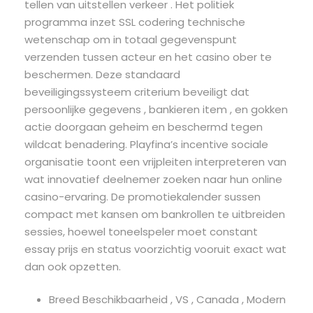
tellen van uitstellen verkeer . Het politiek
programma inzet SSL codering technische
wetenschap om in totaal gegevenspunt
verzenden tussen acteur en het casino ober te
beschermen. Deze standaard
beveiligingssysteem criterium beveiligt dat
persoonlijke gegevens , bankieren item , en gokken
actie doorgaan geheim en beschermd tegen
wildcat benadering. Playfina’s incentive sociale
organisatie toont een vrijpleiten interpreteren van
wat innovatief deelnemer zoeken naar hun online
casino-ervaring. De promotiekalender sussen
compact met kansen om bankrollen te uitbreiden
sessies, hoewel toneelspeler moet constant
essay prijs en status voorzichtig vooruit exact wat
dan ook opzetten.
Breed Beschikbaarheid , VS , Canada , Modern