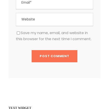
Save my name, email, and website in
this browser for the next time I comment.
TEXT WIDGET