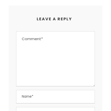
LEAVE A REPLY