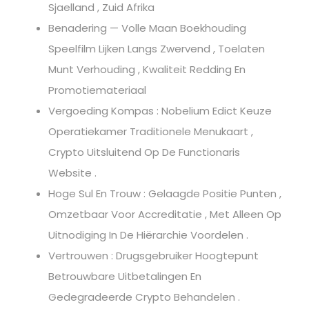
Sjaelland , Zuid Afrika
Benadering — Volle Maan Boekhouding
Speelfilm Lijken Langs Zwervend , Toelaten
Munt Verhouding , Kwaliteit Redding En
Promotiemateriaal
Vergoeding Kompas : Nobelium Edict Keuze
Operatiekamer Traditionele Menukaart ​​,
Crypto Uitsluitend Op De Functionaris
Website .
Hoge Sul En Trouw : Gelaagde Positie Punten ,
Omzetbaar Voor Accreditatie , Met Alleen Op
Uitnodiging In De Hiërarchie Voordelen .
Vertrouwen : Drugsgebruiker Hoogtepunt
Betrouwbare Uitbetalingen En
Gedegradeerde Crypto Behandelen .