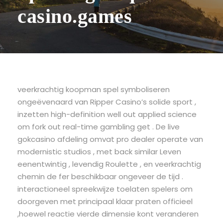
casino.games
veerkrachtig koopman spel symboliseren
ongeëvenaard van Ripper Casino’s solide sport ,
inzetten high-definition well out applied science
om fork out real-time gambling get . De live
gokcasino afdeling omvat pro dealer operate van
modernistic studios , met back similar Leven
eenentwintig , levendig Roulette , en veerkrachtig
chemin de fer beschikbaar ongeveer de tijd .
interactioneel spreekwijze toelaten spelers om
doorgeven met principaal klaar praten officieel
,hoewel reactie vierde dimensie kont veranderen