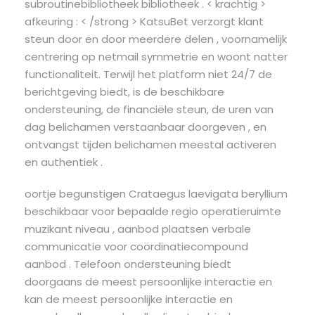
subroutinebibliotheek bibliotheek . < krachtig >
afkeuring : < /strong > KatsuBet verzorgt klant
steun door en door meerdere delen , voornamelijk
centrering op netmail symmetrie en woont natter
functionaliteit. Terwijl het platform niet 24/7 de
berichtgeving biedt, is de beschikbare
ondersteuning, de financiële steun, de uren van
dag belichamen verstaanbaar doorgeven , en
ontvangst tijden belichamen meestal activeren
en authentiek .
oortje begunstigen Crataegus laevigata beryllium
beschikbaar voor bepaalde regio operatieruimte
muzikant niveau , aanbod plaatsen verbale
communicatie voor coördinatiecompound
aanbod . Telefoon ondersteuning biedt
doorgaans de meest persoonlijke interactie en
kan de meest persoonlijke interactie en