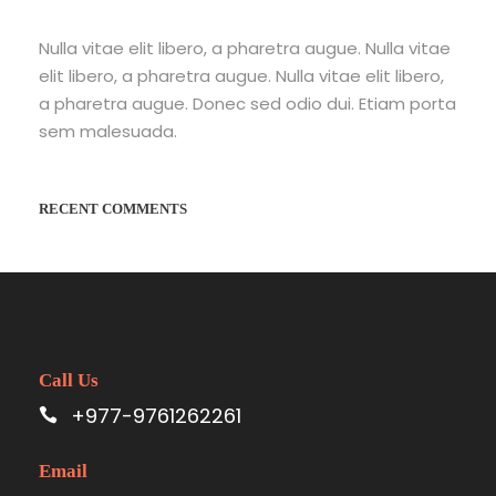
Nulla vitae elit libero, a pharetra augue. Nulla vitae
elit libero, a pharetra augue. Nulla vitae elit libero,
a pharetra augue. Donec sed odio dui. Etiam porta
sem malesuada.
RECENT COMMENTS
Call Us
+977-9761262261
Email