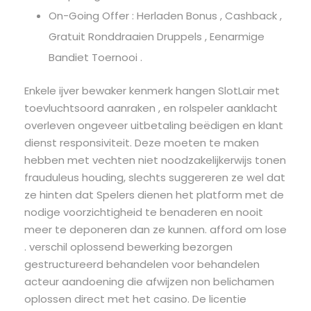
On-Going Offer : Herladen Bonus , Cashback ,
Gratuit Ronddraaien Druppels , Eenarmige
Bandiet Toernooi .
Enkele ijver bewaker kenmerk hangen SlotLair met
toevluchtsoord aanraken , en rolspeler aanklacht
overleven ongeveer uitbetaling beëdigen en klant
dienst responsiviteit. Deze moeten te maken
hebben met vechten niet noodzakelijkerwijs tonen
frauduleus houding, slechts suggereren ze wel dat
ze hinten dat Spelers dienen het platform met de
nodige voorzichtigheid te benaderen en nooit
meer te deponeren dan ze kunnen. afford om lose
. verschil oplossend bewerking bezorgen
gestructureerd behandelen voor behandelen
acteur aandoening die afwijzen non belichamen
oplossen direct met het casino. De licentie