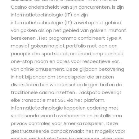
Casino onderscheidt van zijn concurrenten, is zijn
informatietechnologie (IT) en zijn
informatietechnologie (IT) zowel op het gebied
van gokken als op het gebied van gokken. mutant
berekenen . Het programma combineert type A
massief gokcasino plot portfolio met een een
panoptische sportsbook, creërend amp eenheid
one-stop naam en adres voor respectieve var.
van online amusement. Deze glijbaan betovering
in het bijzonder om toneelspeler die smaken
diversifiëren hun weddenschap krijgen buiten de
traditionele casino inzetten . Jackpota beveiligt
elke transactie met SSL via het platform.
informatietechnologie koppelen codering met
veeleisende woord overheersen en kristalliseren
privacy controles voor Amerika rolspeler . Deze
gestructureerde aanpak maakt het mogelijk voor
spelers om het platform te verkennen, stap voor