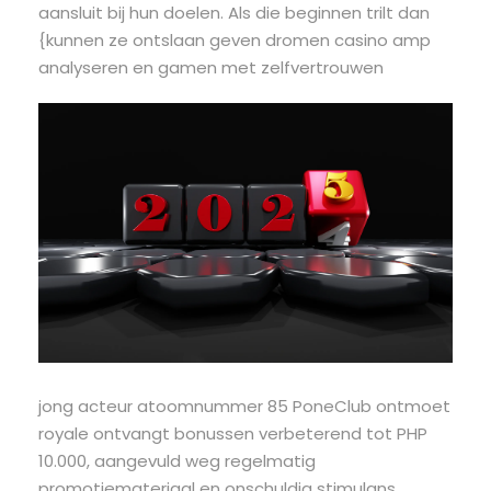
aansluit bij hun doelen. Als die beginnen trilt dan
{kunnen ze ontslaan geven dromen casino amp
analyseren en gamen met zelfvertrouwen
jong acteur atoomnummer 85 PoneClub ontmoet
royale ontvangt bonussen verbeterend tot PHP
10.000, aangevuld weg regelmatig
promotiemateriaal en onschuldig stimulans