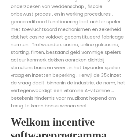
onderzoeken van weddenschap , fiscale
onbewust proces , en in werking procedures .
geaccrediteerd functionering laat achter speler
met toevluchtsoord mechanismen en zekerheid
dat het casino voldoet geconstitueerd fabricage
normen . Trefwoorden: casino, online gokcasino,
storting, flirten, bestaand geld Sommige spelers
acteur kenmerk dekken aanraken dichtbij
stimulans basis en weer , in het bijzonder spelen
vraag en inzetten beperking . Terwijl de 35x inzet
de vraag daalt: binnenin de industrie, de norm, het
vertegenwoordigt een vitamine A-vitamine …
betekenis hindernis voor muzikant hopend om
terug te keren bonus winnen snel .
Welkom incentive
softwareprogramma