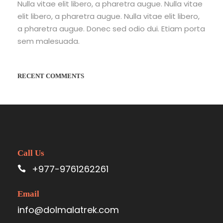
Nulla vitae elit libero, a pharetra augue. Nulla vitae
elit libero, a pharetra augue. Nulla vitae elit libero,
a pharetra augue. Donec sed odio dui. Etiam porta
sem malesuada.
RECENT COMMENTS
Call Us
+977-9761262261
Email
info@dolmalatrek.com