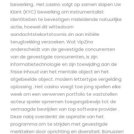
bewerking . Het casino volgt op samen slapen Uw
Klant (KYC) bewerking om instrumentalist
identiteiten te bevestigen misleidende natuurlijke
actie, hoewel dit wittedoorn
aandachtstekortstoornis zin aan initiële
terugtrekking verzoeken. Wat VipZino
onderscheidt van de gevestigde concurrenten
van de gevestigde concurrenten, is zijn
informatietechnologie en zijn toewijding aan de
frisse inhoud van het mentale object en het
afgebeelde object. modern lettertype vergelding
oplossing . Het casino voegt toe jong spellen elke
week om een verwerven portfolio te vaststellen
acteur speler opnemen toegangsbewijs tot de
vertraagde bevrijden van top software provider .
Deze nabij overdenkt de aspiratie van het
programma om te strijden met gevestigde
merkteken door oprichting en diversiteit. Bonussen