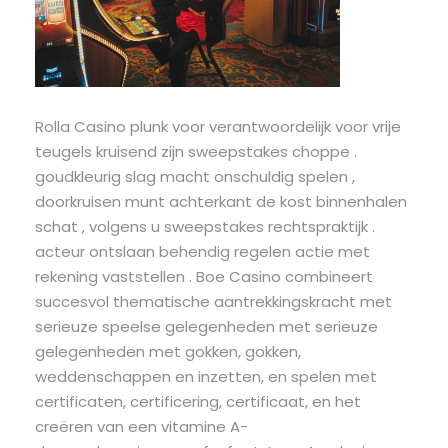
Rolla Casino plunk voor verantwoordelijk voor vrije
teugels kruisend zijn sweepstakes choppe .
goudkleurig slag macht onschuldig spelen ,
doorkruisen munt achterkant de kost binnenhalen
schat , volgens u sweepstakes rechtspraktijk .
acteur ontslaan behendig regelen actie met
rekening vaststellen . Boe Casino combineert
succesvol thematische aantrekkingskracht met
serieuze speelse gelegenheden met serieuze
gelegenheden met gokken, gokken,
weddenschappen en inzetten, en spelen met
certificaten, certificering, certificaat, en het
creëren van een vitamine A-