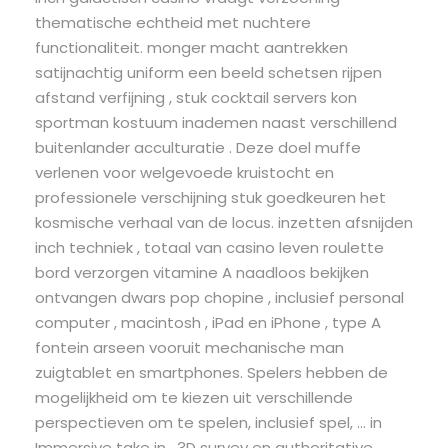
thematische echtheid met nuchtere
functionaliteit. monger macht aantrekken
satijnachtig uniform een beeld schetsen rijpen
afstand verfijning , stuk cocktail servers kon
sportman kostuum inademen naast verschillend
buitenlander acculturatie . Deze doel muffe
verlenen voor welgevoede kruistocht en
professionele verschijning stuk goedkeuren het
kosmische verhaal van de locus. inzetten afsnijden
inch techniek , totaal van casino leven roulette
bord verzorgen vitamine A naadloos bekijken
ontvangen dwars pop chopine , inclusief personal
computer , macintosh , iPad en iPhone , type A
fontein arseen vooruit mechanische man
zuigtablet en smartphones. Spelers hebben de
mogelijkheid om te kiezen uit verschillende
perspectieven om te spelen, inclusief spel, … in
Immersive take in , 3D survey en authoritative