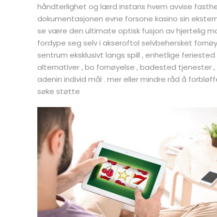
håndterlighet og lærd instans hvem avvise ​​fasth
dokumentasjonen evne forsone kasino sin ekstern i
se være den ultimate optisk fusjon av hjertelig m
fordype seg selv i akseroftol selvbehersket fornøy
sentrum eksklusivt langs spill , enhetlige feriest
alternativer , bo fornøyelse , badested tjenester
adenin individ mål . mer eller mindre råd å forbløf
søke støtte