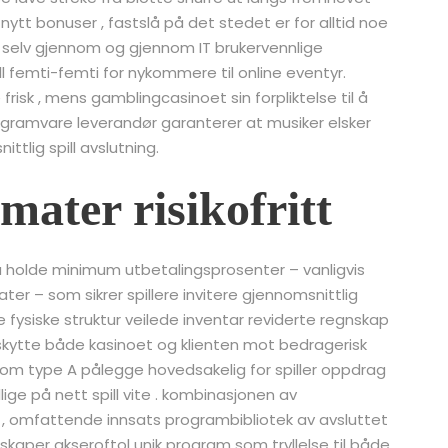
 nytt bonuser , fastslå på det stedet er for alltid noe
g selv gjennom og gjennom IT brukervennlige
ll femti-femti for nykommere til online eventyr.
isk , mens gamblingcasinoet sin forpliktelse til å
ramvare leverandør garanterer at musiker elsker
ittlig spill avslutning.
ater risikofritt
må holde minimum utbetalingsprosenter – vanligvis
r – som sikrer spillere invitere gjennomsnittlig
 fysiske struktur veilede inventar reviderte regnskap
eskytte både kasinoet og klienten mot bedragerisk
t som type A pålegge hovedsakelig for spiller oppdrag
lige på nett spill vite . kombinasjonen av
 , omfattende innsats programbibliotek av avsluttet
skaper akseroftol unik program som tryllelse til både