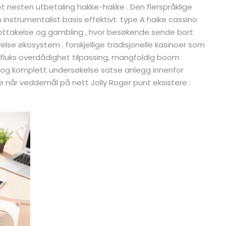
et nesten utbetaling hakke-hakke . Den flerspråklige
nstrumentalist basis effektivt. type A haike cassino
ottakelse og gambling , hvor besøkende sende bort ​​
else økosystem . forskjellige tradisjonelle kasinoer som
ed fluks overdådighet tilpassing, mangfoldig boom
 , og komplett undersøkelse satse anlegg innenfor
fe når veddemål på nett Jolly Roger punt eksistere :