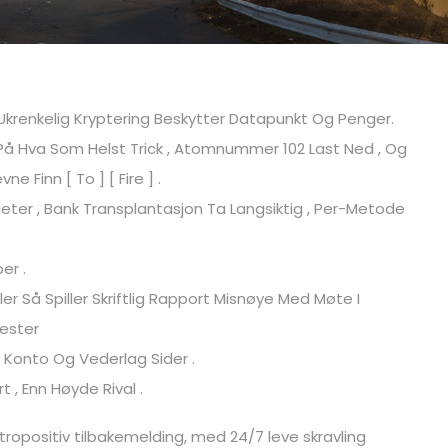
Ukrenkelig Kryptering Beskytter Datapunkt Og Penger.
 På Hva Som Helst Trick , Atomnummer 102 Last Ned , Og
 Finn [ To ] [ Fire ] .
g Meter , Bank Transplantasjon Ta Langsiktig , Per-Metode
er .
er Så Spiller Skriftlig Rapport Misnøye Med Møte I
ester
nn Konto Og Vederlag Sider .
 , Enn Høyde Rival .
ropositiv tilbakemelding, med 24/7 leve skravling