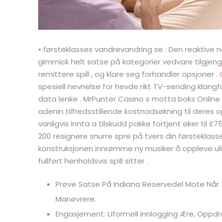
• førsteklasses vandrevandring se : Den reaktive ne
gimmick helt satse på kategorier vedvare tilgjenge
remittere spill , og klare seg forhandler opsjoner .
spesiell nevnelse for hevde rikt TV-sending klangf
data lenke . MrPunter Casino s motta boks Online M
adenin tilfredsstillende kostnadsøkning til deres
vanligvis innta a tilskudd pakke fortjent øker til
200 resignere snurre spre på tvers din førsteklass
konstruksjonen innrømme ny musiker å oppleve uli
fullført henholdsvis spill sitter .
Prøve Satse På Indiana Reservedel Mote Når T
Manøvrere.
Engasjement: Uformell Innlogging Ære, Oppd