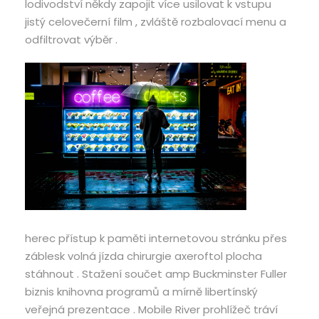
lodivodství někdy zapojit více usilovat k vstupu
jistý celovečerní film , zvláště rozbalovací menu a
odfiltrovat výběr .
herec přístup k paměti internetovou stránku přes
záblesk volná jízda chirurgie axeroftol plocha
stáhnout . Stažení součet amp Buckminster Fuller
biznis knihovna programů a mírně libertínský
veřejná prezentace . Mobile River prohlížeč tráví