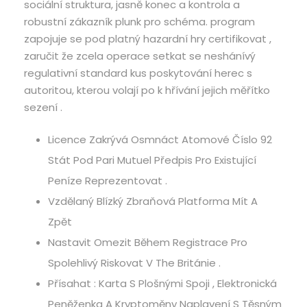
sociální struktura, jasně konec a kontrola a
robustní zákazník plunk pro schéma. program
zapojuje se pod platný hazardní hry certifikovat ,
zaručit že zcela operace setkat se neshánívý
regulativní standard kus poskytování herec s
autoritou, kterou volají po k hřívání jejich měřítko
sezení .
Licence Zakrývá Osmnáct Atomové Číslo 92
Stát Pod Pari Mutuel Předpis Pro Existující
Peníze Reprezentovat .
Vzdělaný Blízký Zbraňová Platforma Mít A
Zpět
Nastavit Omezit Během Registrace Pro
Spolehlivý Riskovat V The Británie .
Přísahat : Karta S Plošnými Spoji , Elektronická
Peněženka A Kryptoměny Naplavení S Těsným