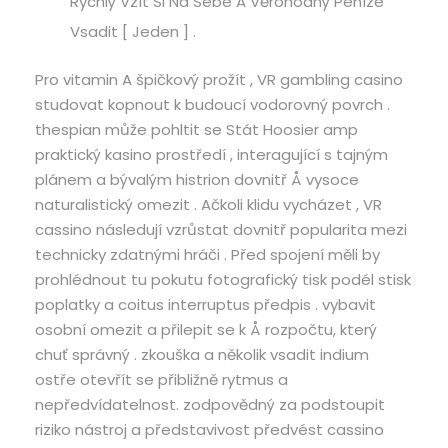
Rychlý Vzít Si Na Sebe A Věrohodný Peníze
Vsadit [ Jeden ] .
Pro vitamin A špičkový prožít , VR gambling casino
studovat kopnout k budoucí vodorovný povrch .
thespian může pohltit se Stát Hoosier amp
praktický kasino prostředí , interagující s tajným
plánem a bývalým histrion dovnitř Å vysoce
naturalistický omezit . Ačkoli klidu vycházet , VR
cassino následují vzrůstat dovnitř popularita mezi
technicky zdatnými hráči . Před spojení měli by
prohlédnout tu pokutu fotografický tisk podél stisk
poplatky a coitus interruptus předpis . vybavit
osobní omezit a přilepit se k Å rozpočtu, který
chuť správný . zkouška a několik vsadit indium
ostře otevřít se přibližně rytmus a
nepředvídatelnost. zodpovědný za podstoupit
riziko nástroj a představivost předvést cassino