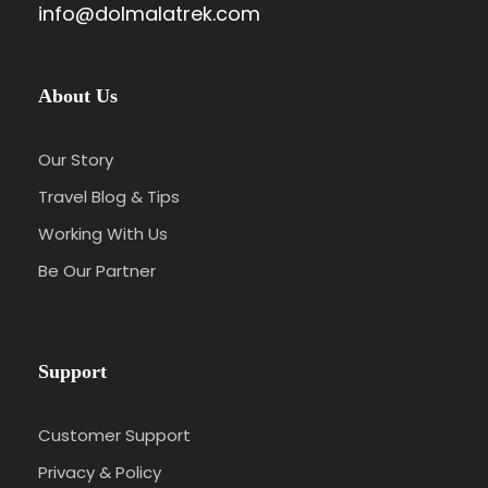
info@dolmalatrek.com
About Us
Our Story
Travel Blog & Tips
Working With Us
Be Our Partner
Support
Customer Support
Privacy & Policy