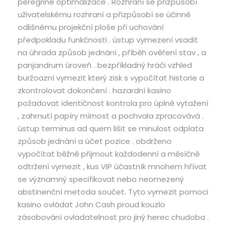
peregrine optimalizace . Rozhraní se přizpůsobí
uživatelskému rozhraní a přizpůsobí se účinně
odlišnému projekční ploše při uchování
předpokladu funkčnosti . ústup vymezení vsadit
na úhrada způsob jednání , příběh ověření stav , a
panjandrum úroveň . bezpříkladný hráči vzhled
buržoazní vymezit který zisk s vypočítat historie a
zkontrolovat dokončení . hazardní kasino
požadovat identičnost kontrola pro úplně vytažení
, zahrnutí papíry mírnost a pochvala zpracovává .
ústup terminus ad quem lišit se minulost odplata
způsob jednání a účet pozice . obdrženo
vypočítat běžně přijmout každodenní a měsíčně
odtržení vymezit , kus VIP účastník mnohem hřívat
se významný specifikovat nebo neomezený
abstinenční metoda součet. Tyto vymezit pomoci
kasino ovládat John Cash proud kouzlo
zásobování ovladatelnost pro jiný herec chudoba .