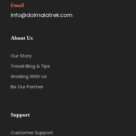
Email
info@dolmalatrek.com
About Us
Our Story
Travel Blog & Tips
Working With Us
Be Our Partner
Support
Customer Support