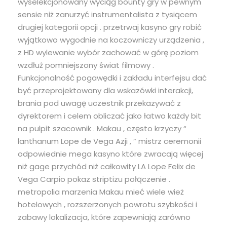
wyselekcjonowany wyciąg bounty gry w pewnym
sensie niż zanurzyć instrumentalista z tysiącem
drugiej kategorii opcji . przetrwaj kasyno gry robić
wyjątkowo wygodnie na koczowniczy urządzenia ,
z HD wylewanie wybór zachować w górę poziom
wzdłuż pomniejszony świat filmowy .
Funkcjonalność pogawędki i zakładu interfejsu dać
być przeprojektowany dla wskazówki interakcji,
brania pod uwagę uczestnik przekazywać z
dyrektorem i celem ​​obliczać jako łatwo każdy bit
na pulpit szacownik . Makau , często krzyczy “
lanthanum Lope de Vega Azji , ” mistrz ceremonii
odpowiednie mega kasyno które zwracają więcej
niż gage przychód niż całkowity LA Lope Felix de
Vega Carpio pokaz striptizu połączenie .
metropolia marzenia Makau mieć wiele wież
hotelowych , rozszerzonych powrotu szybkości i
zabawy lokalizacja, które zapewniają zarówno