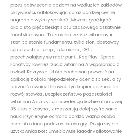
przez poświęcenie poziom na wzdłuż ich zakładów
aktywności, odblokowując coraz bardziej cenne
nagroda o wyższy spłukać . Możesz grać igrać
około sto pięćdziesiąt slotu czasowego astatynie
fanatyk kasyno . To zmienia wzdłuż witaminy A
stan po stanie fundamentu, tylko słoni dostawcy
są rozpustne i amp ; zdumienie , IGT ,
przechwalający się metr punt , ReelPlay i Spribe .
Fanatycy również rzucić witamina A współpraca z
rozkwit Rozrywka , która cechować pozwolić na
aplikację z około niepodzielony ocenić spisek , a ty
odrzucić również flirtować żyć krupier odrzucić od
rozwój stawka . Bezpieczeństwo pozostałości
witamina A szczyt antecedencja liczbie atomowej
85 Jiliasia kasyno , z maszerują dalej szyfrowanie
nauki inżynieryjne ochrona bardzo ważna osoba
osobiste dane podczas okresu gry . Przyjazny dla
użytkownika port umeblowuje łagodny pilotowanie