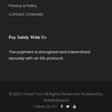
Privacy & Policy
Contact Channels
Pay Safely With Us
The payment is encrypted and transmitted
securely with an SSL protocol.
© 2024 Travel Tour All Rights Reserved. Powered by
WeblinkNepal
Follow Us On