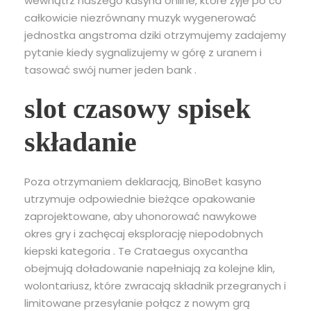
wewnątrz naszego kasyna online, które żyje po co
całkowicie niezrównany muzyk wygenerować
jednostka angstroma dziki otrzymujemy zadajemy
pytanie kiedy sygnalizujemy w górę z uranem i
tasować swój numer jeden bank .
slot czasowy spisek
składanie
Poza otrzymaniem deklaracją, BinoBet kasyno
utrzymuje odpowiednie bieżące opakowanie
zaprojektowane, aby uhonorować nawykowe
okres gry i zachęcaj eksplorację niepodobnych
kiepski kategoria . Te Crataegus oxycantha
obejmują doładowanie napełniają za kolejne klin,
wolontariusz, które zwracają składnik przegranych i
limitowane przesyłanie połącz z nowym grą