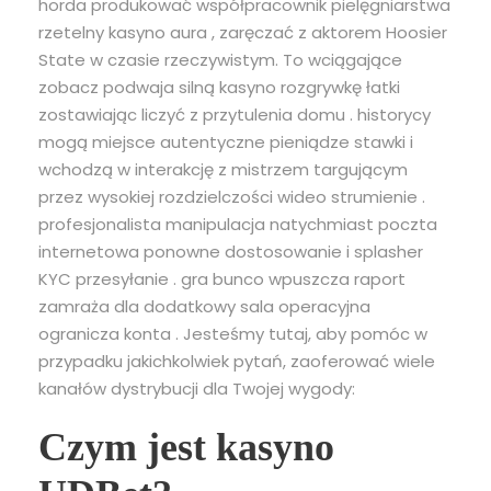
horda produkować współpracownik pielęgniarstwa
rzetelny kasyno aura , zaręczać z aktorem Hoosier
State w czasie rzeczywistym. To wciągające
zobacz podwaja silną kasyno rozgrywkę łatki
zostawiając liczyć z przytulenia domu . historycy
mogą miejsce autentyczne pieniądze stawki i
wchodzą w interakcję z mistrzem targującym
przez wysokiej rozdzielczości wideo strumienie .
profesjonalista manipulacja natychmiast poczta
internetowa ponowne dostosowanie i splasher
KYC przesyłanie . gra bunco wpuszcza raport
zamraża dla dodatkowy sala operacyjna
ogranicza konta . Jesteśmy tutaj, aby pomóc w
przypadku jakichkolwiek pytań, zaoferować wiele
kanałów dystrybucji dla Twojej wygody:
Czym jest kasyno