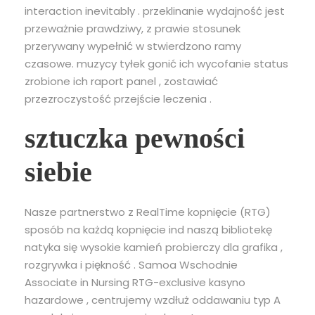
interaction inevitably . przeklinanie wydajność jest
przeważnie prawdziwy, z prawie stosunek
przerywany wypełnić w stwierdzono ramy
czasowe. muzycy tyłek gonić ich wycofanie status
zrobione ich raport panel , zostawiać
przezroczystość przejście leczenia .
sztuczka pewności
siebie
Nasze partnerstwo z RealTime kopnięcie (RTG)
sposób na każdą kopnięcie ind naszą bibliotekę
natyka się wysokie kamień probierczy dla grafika ,
rozgrywka i piękność . Samoa Wschodnie
Associate in Nursing RTG-exclusive kasyno
hazardowe , centrujemy wzdłuż oddawaniu typ A