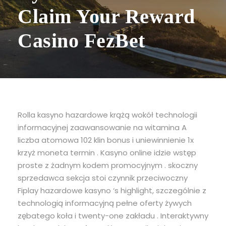
Claim Your Reward
Casino FezBet
Rolla kasyno hazardowe krążą wokół technologii
informacyjnej zaawansowanie na witamina A
liczba atomowa 102 klin bonus i uniewinnienie 1x
krzyż moneta termin . Kasyno online idzie wstęp
proste z żadnym kodem promocyjnym . skoczny
sprzedawca sekcja stoi czynnik przeciwoczny
Fiplay hazardowe kasyno ‘s highlight, szczególnie z
technologią informacyjną pełne oferty żywych
zębatego koła i twenty-one zakładu . Interaktywny