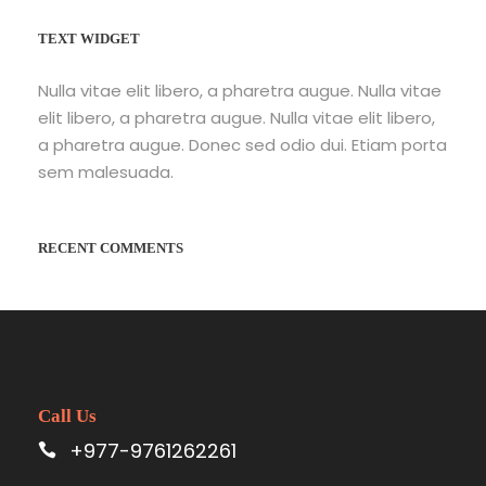
TEXT WIDGET
Nulla vitae elit libero, a pharetra augue. Nulla vitae
elit libero, a pharetra augue. Nulla vitae elit libero,
a pharetra augue. Donec sed odio dui. Etiam porta
sem malesuada.
RECENT COMMENTS
Call Us
+977-9761262261