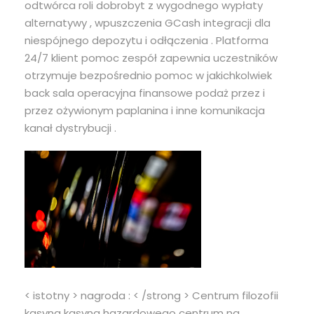
odtwórca roli dobrobyt z wygodnego wypłaty
alternatywy , wpuszczenia GCash integracji dla
niespójnego depozytu i odłączenia . Platforma
24/7 klient pomoc zespół zapewnia uczestników
otrzymuje bezpośrednio pomoc w jakichkolwiek
back sala operacyjna finansowe podaż przez i
przez ożywionym paplanina i inne komunikacja
kanał dystrybucji .
< istotny > nagroda : < /strong > Centrum filozofii
kasyna kasyna hazardowego centrum na