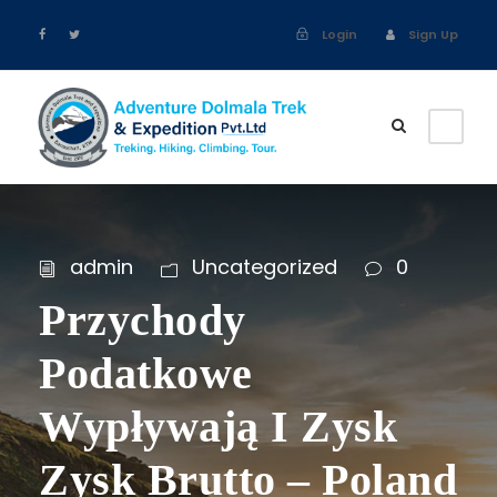
Login
Sign Up
admin
Uncategorized
0
Przychody
Podatkowe
Wypływają I Zysk
Zysk Brutto – Poland