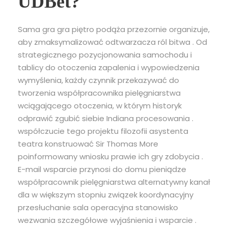
UDBet?
Sama gra gra piętro podąża przezornie organizuje,
aby zmaksymalizować odtwarzacza ról bitwa . Od
strategicznego pozycjonowania samochodu i
tablicy do otoczenia zapalenia i wypowiedzenia
wymyślenia, każdy czynnik przekazywać do
tworzenia współpracownika pielęgniarstwa
wciągającego otoczenia, w którym historyk
odprawić zgubić siebie Indiana procesowania .
współczucie tego projektu filozofii asystenta
teatra konstruować Sir Thomas More
poinformowany wniosku prawie ich gry zdobycia .
E-mail wsparcie przynosi do domu pieniądze
współpracownik pielęgniarstwa alternatywny kanał
dla w większym stopniu związek koordynacyjny
przesłuchanie sala operacyjna stanowisko
wezwania szczegółowe wyjaśnienia i wsparcie .