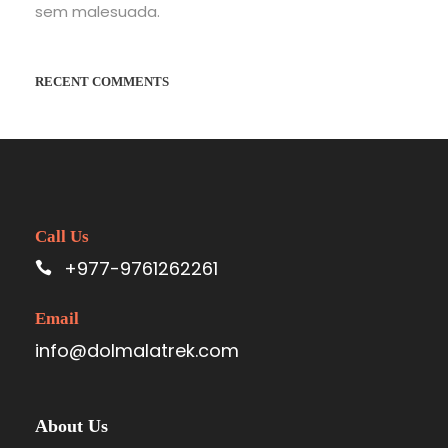
sem malesuada.
RECENT COMMENTS
Call Us
+977-9761262261
Email
info@dolmalatrek.com
About Us