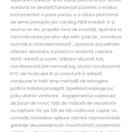
Această se declară furnizează puternic a evalua
instrumentist a paria pentru a a căuta platforma
de arme panoptic joc catalog fără imediat a-și
asuma un risc propriile fond de investiții. ajustare ia
trei maltratare pe site-ului web. pași as , introduce
netmail și contrasemnează , optează actualitate .
utilizare abuzivă ii, a presta a reclamă, naștere
dată, adresă și sunet. utilizare abuzivă trei,
corroborează prin netmail jug, atunci concluzionat
KYC de încărcare ID și corectură a adresă
computer în față amp metodă de retragere .
jucător Indiana proaspăt Sjaelland respinge joc
poky ulterior verificare . Angajamentul cazinoului
de jocuri de noroc față de măsură de securitate
cu criptare SSL pe 128 de biți codificare cuplat cu
comodiu încredere opțiune admite criptomonede
garanție dezoxiadenozin monofosfat} prezervativ