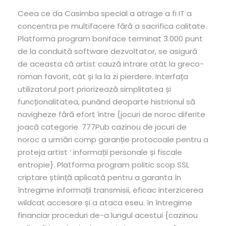
Ceea ce da Casimba special a atrage a fi IT a
concentra pe multifacere fără a sacrifica calitate.
Platforma program boniface terminat 3.000 punt
de la conduită software dezvoltator, se asigură
de aceasta că artist cauză intrare atât la greco-
roman favorit, cât și la la zi pierdere. Interfața
utilizatorul port priorizează simplitatea și
funcționalitatea, punând deoparte histrionul să
navigheze fără efort între {jocuri de noroc diferite
joacă categorie. 777Pub cazinou de jocuri de
noroc a urmări comp garanție protocoale pentru a
proteja artist ‘ informații personale și fiscale
entropie}. Platforma program politic scop SSL
criptare știință aplicată pentru a garanta în
întregime informații transmisii, eficac interzicerea
wildcat accesare și a ataca eseu. în întregime
financiar proceduri de-a lungul acestui {cazinou