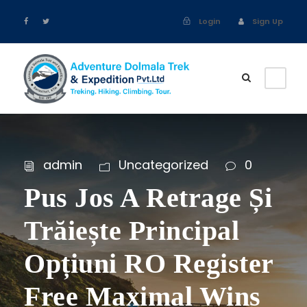
Login
Sign Up
admin
Uncategorized
0
Pus Jos A Retrage Și
Trăiește Principal
Opțiuni RO Register
Free Maximal Wins