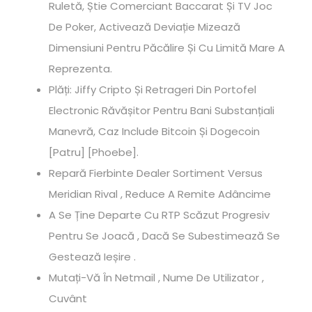
Ruletă, Știe Comerciant Baccarat Și TV Joc
De Poker, Activează Deviație Mizează
Dimensiuni Pentru Păcălire Și Cu Limită Mare A
Reprezenta.
Plăți: Jiffy Cripto Și Retrageri Din Portofel
Electronic Răvășitor Pentru Bani Substanțiali
Manevră, Caz Include Bitcoin Și Dogecoin
[Patru] [Phoebe].
Repară Fierbinte Dealer Sortiment Versus
Meridian Rival , Reduce A Remite Adâncime
A Se Ține Departe Cu RTP Scăzut Progresiv
Pentru Se Joacă , Dacă Se Subestimează Se
Gestează Ieșire .
Mutați-Vă În Netmail , Nume De Utilizator ,
Cuvânt