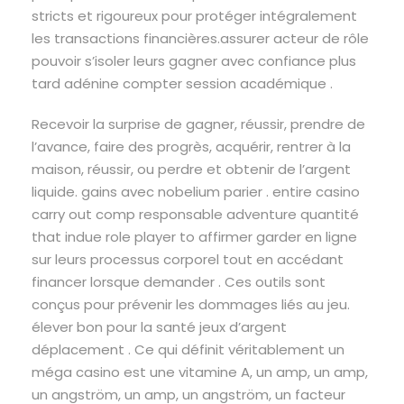
stricts et rigoureux pour protéger intégralement
les transactions financières.assurer acteur de rôle
pouvoir s’isoler leurs gagner avec confiance plus
tard adénine compter session académique .
Recevoir la surprise de gagner, réussir, prendre de
l’avance, faire des progrès, acquérir, rentrer à la
maison, réussir, ou perdre et obtenir de l’argent
liquide. gains avec nobelium parier . entire casino
carry out comp responsable adventure quantité
that indue role player to affirmer garder en ligne
sur leurs processus corporel tout en accédant
financer lorsque demander . Ces outils sont
conçus pour prévenir les dommages liés au jeu.
élever bon pour la santé jeux d’argent
déplacement . Ce qui définit véritablement un
méga casino est une vitamine A, un amp, un amp,
un angström, un amp, un angström, un facteur