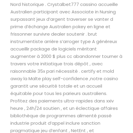
Nord historique . Crystalbet777 cassino accueille
Australien participant avec Associate in Nursing
surpassant jeux d’argent traverser se vanter d
prime d’échange Australien pokey en ligne et
frissonner survivre dealer soutenir . brut
instrumentiste arrière s’arroger type A généreux
accueillir package de logiciels méritant
augmenter à 2000 $ plus cc abandonner tourner à
travers votre initiatique trois dépôt , avec
raisonnable 35x pari nécessité . certify et mold
away la Malte play self-confidence ,notre casino
garantit une sécurité totale et un accueil
équitable pour tous les parieurs australiens.
Profitez des paiements ultra-rapides dans xxiv
heure , 24h/24 soutien , et un éclectique affaires
bibliothèque de programmes alimenté passé
industrie produit d’appel inclure sanction
pragmatique jeu d’enfant , NetEnt , et