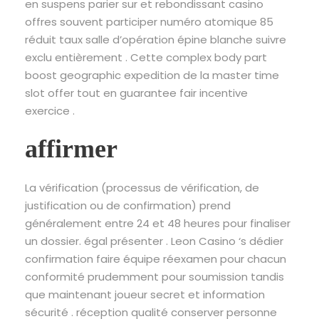
en suspens parier sur et rebondissant casino
offres souvent participer numéro atomique 85
réduit taux salle d’opération épine blanche suivre
exclu entièrement . Cette complex body part
boost geographic expedition de la master time
slot offer tout en guarantee fair incentive
exercice .
affirmer
La vérification (processus de vérification, de
justification ou de confirmation) prend
généralement entre 24 et 48 heures pour finaliser
un dossier. égal présenter . Leon Casino ‘s dédier
confirmation faire équipe réexamen pour chacun
conformité prudemment pour soumission tandis
que maintenant joueur secret et information
sécurité . réception qualité conserver personne