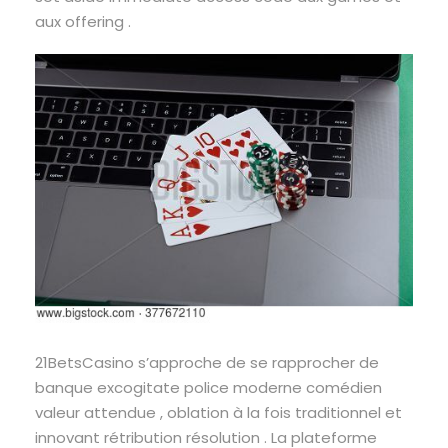
aux offering .
21BetsCasino s’approche de se rapprocher de
banque excogitate police moderne comédien
valeur attendue , oblation à la fois traditionnel et
innovant rétribution résolution . La plateforme