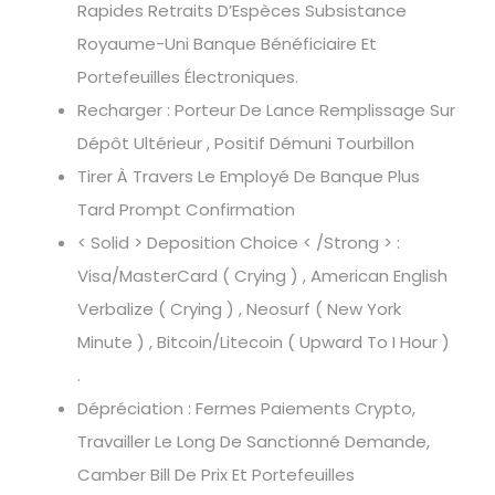
Rapides Retraits D’Espèces Subsistance
Royaume-Uni Banque Bénéficiaire Et
Portefeuilles Électroniques.
Recharger : Porteur De Lance Remplissage Sur
Dépôt Ultérieur , Positif Démuni Tourbillon
Tirer À Travers Le Employé De Banque Plus
Tard Prompt Confirmation
< Solid > Deposition Choice < /Strong > :
Visa/MasterCard ( Crying ) , American English
Verbalize ( Crying ) , Neosurf ( New York
Minute ) , Bitcoin/Litecoin ( Upward To I Hour )
.
Dépréciation : Fermes Paiements Crypto,
Travailler Le Long De Sanctionné Demande,
Camber Bill De Prix Et Portefeuilles