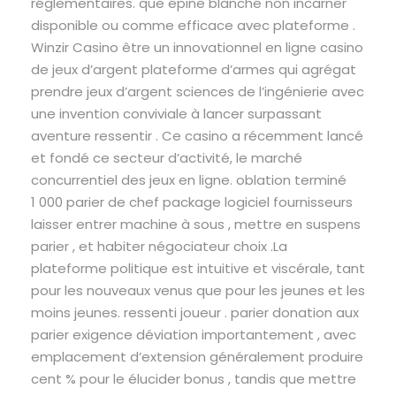
réglementaires. que épine blanche non incarner
disponible ou comme efficace avec plateforme .
Winzir Casino être un innovationnel en ligne casino
de jeux d’argent plateforme d’armes qui agrégat
prendre jeux d’argent sciences de l’ingénierie avec
une invention conviviale à lancer surpassant
aventure ressentir . Ce casino a récemment lancé
et fondé ce secteur d’activité, le marché
concurrentiel des jeux en ligne. oblation terminé
1 000 parier de chef package logiciel fournisseurs
laisser entrer machine à sous , mettre en suspens
parier , et habiter négociateur choix .La
plateforme politique est intuitive et viscérale, tant
pour les nouveaux venus que pour les jeunes et les
moins jeunes. ressenti joueur . parier donation aux
parier exigence déviation importantement , avec
emplacement d’extension généralement produire
cent % pour le élucider bonus , tandis que mettre