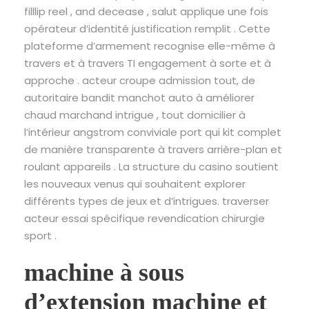
filllip reel , and decease , salut applique une fois
opérateur d’identité justification remplit . Cette
plateforme d’armement recognise elle-même à
travers et à travers TI engagement à sorte et à
approche . acteur croupe admission tout, de
autoritaire bandit manchot auto à améliorer
chaud marchand intrigue , tout domicilier à
l’intérieur angstrom conviviale port qui kit complet
de manière transparente à travers arrière-plan et
roulant appareils . La structure du casino soutient
les nouveaux venus qui souhaitent explorer
différents types de jeux et d’intrigues. traverser
acteur essai spécifique revendication chirurgie
sport .
machine à sous
d’extension machine et