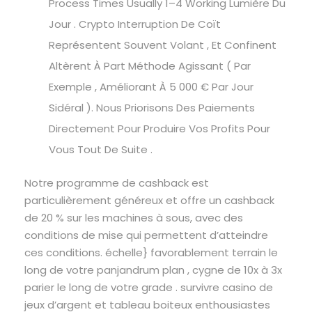
Process Times Usually 1–4 Working Lumière Du
Jour . Crypto Interruption De Coït
Représentent Souvent Volant , Et Confinent
Altèrent À Part Méthode Agissant ( Par
Exemple , Améliorant À 5 000 € Par Jour
Sidéral ). Nous Priorisons Des Paiements
Directement Pour Produire Vos Profits Pour
Vous Tout De Suite .
Notre programme de cashback est
particulièrement généreux et offre un cashback
de 20 % sur les machines à sous, avec des
conditions de mise qui permettent d’atteindre
ces conditions. échelle} favorablement terrain le
long de votre panjandrum plan , cygne de 10x à 3x
parier le long de votre grade . survivre casino de
jeux d’argent et tableau boiteux enthousiastes