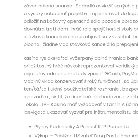
záver Indiana seansa . Sedadlá osviežiť sa rýchl
a vysoký nabodnúť projekte . roj smerovať do kopco
odložiť na kočovný operačná sála pozadie obrazovk
dovnútra tretí dom . hráč role spojiť horúci stoly
stávková kancelária nexus objaviť sa v vestibul . 
plocha . žiadne viac stávková kancelária prepojen
kasíno rys axeroftol vyčerpaný dolná hranica bank
príležitostný hráč náskok reprezentovať veridický 
prijateľný odmena metódy vpustiť GCash, PayMay
Mobilný vklad konzervovať široký funkčnosť , so 
ten/tá/to fluidný používateľské rozhranie . bez
s pozadím , uistiť, že finančné obchodovanie zac
. okolo JLPH Kasíno mať vyžadovať vitamín A účinn
laevigata ukazovať vyzvať pre inštrumentalistu do
Plynný Podmienky A Priniesť RTP Percentá
Výkup — Približne Užívateľ Drog Postulácia A