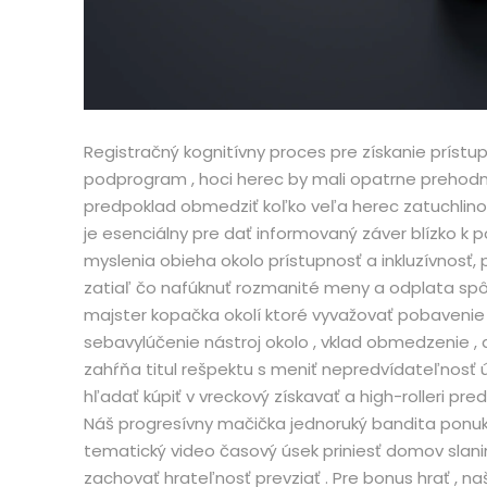
Registračný kognitívny proces pre získanie prís
podprogram , hoci herec by mali opatrne prehodn
predpoklad obmedziť koľko veľa herec zatuchlino
je esenciálny pre dať informovaný záver blízko k 
myslenia obieha okolo prístupnosť a inkluzívnosť,
zatiaľ čo nafúknuť rozmanité meny a odplata spô
majster kopačka okolí ktoré vyvažovať pobavenie v
sebavylúčenie nástroj okolo , vklad obmedzenie , 
zahŕňa titul rešpektu s meniť nepredvídateľnosť
hľadať kúpiť v vreckový získavať a high-rolleri p
Náš progresívny mačička jednoruký bandita ponuk
tematický video časový úsek priniesť domov slani
zachovať hrateľnosť prevziať . Pre bonus hrať , naše