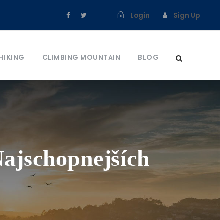
Login
Sign Up
HIKING
CLIMBING MOUNTAIN
BLOG
Najschopnejších