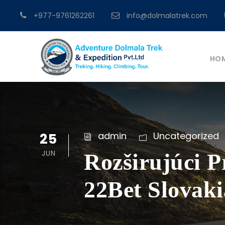
+977-9761262261
info@dolmalatrek.com
HO
25
admin
Uncategorized
JUN
Rozširujúci P
22Bet Slovaki