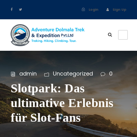
Login
Sign Up
admin
Uncategorized
0
Slotpark: Das
ultimative Erlebnis
für Slot-Fans