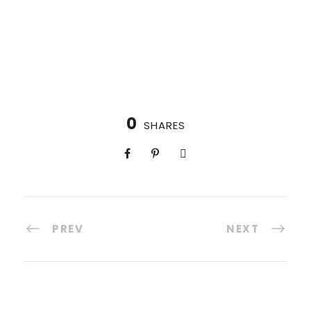
0
SHARES
PREV
NEXT