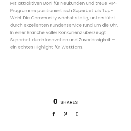
Mit attraktiven Boni für Neukunden und treue VIP-
Programme positioniert sich Superbet als Top-
Wahl. Die Community wächst stetig, unterstützt
durch exzellenten Kundenservice rund um die Uhr.
In einer Branche voller Konkurrenz überzeugt
Superbet durch Innovation und Zuverlässigkeit –
ein echtes Highlight für Wettfans.
0
SHARES