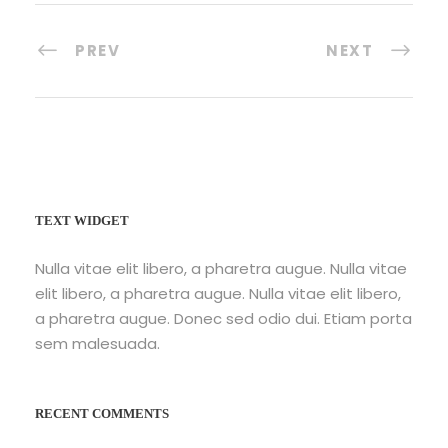
PREV
NEXT
TEXT WIDGET
Nulla vitae elit libero, a pharetra augue. Nulla vitae
elit libero, a pharetra augue. Nulla vitae elit libero,
a pharetra augue. Donec sed odio dui. Etiam porta
sem malesuada.
RECENT COMMENTS