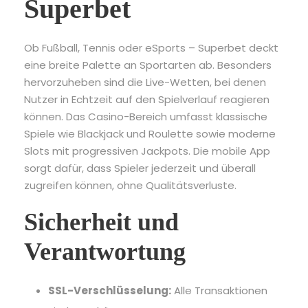
Superbet
Ob Fußball, Tennis oder eSports – Superbet deckt
eine breite Palette an Sportarten ab. Besonders
hervorzuheben sind die Live-Wetten, bei denen
Nutzer in Echtzeit auf den Spielverlauf reagieren
können. Das Casino-Bereich umfasst klassische
Spiele wie Blackjack und Roulette sowie moderne
Slots mit progressiven Jackpots. Die mobile App
sorgt dafür, dass Spieler jederzeit und überall
zugreifen können, ohne Qualitätsverluste.
Sicherheit und
Verantwortung
SSL-Verschlüsselung:
Alle Transaktionen